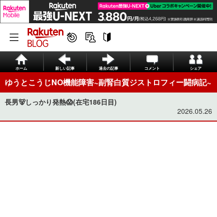
ホーム
新しい記事
過去の記事
コメント
シェア
ゆうとこうじNO機能障害~副腎白質ジストロフィー闘病記~
長男🐻しっかり発熱😱(在宅186日目)
2026.05.26