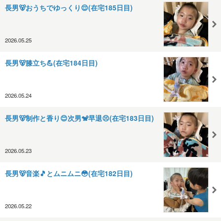
長男🐻おうちでゆっくり😌(在宅185日目)
2026.05.25
長男🐻膝立ち💪(在宅184日目)
2026.05.24
長男🐻制作と香り😊次男🐒早退😣(在宅183日目)
2026.05.23
長男🐻音楽🎵とムニムニ😳(在宅182日目)
2026.05.22