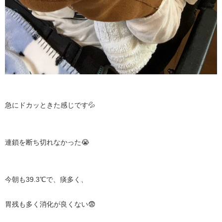
急にドカッときた感じです💦
連鎖を断ち切れなかった😭
今朝も39.3℃で、痰多く、
胃残も多く消化が良くない😨