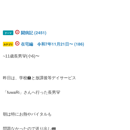
闘病記 (2451)
テーマ
在宅編 令和7年11月21日〜 (186)
カテゴリ
~11歳長男🐻(小6)〜
昨日は、学校🏫と放課後等デイサービス
「fuwaRi」
さんへ行った長男🐻
朝は特にお熱やバイタルも
問題なかったので
送り出し🚌