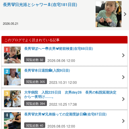
長男🐻日光浴とシャワー🚿(在宅181日目)
2026.05.21
このブログでよく読まれている記事
長男🐻ぽへー😳次男🐒術前検査(在宅68日目)
閲覧総数 32
2026.08.06 12:00
長男🐻本日退院🏥(入院9日目)
閲覧総数 305
2023.10.31 12:00
大学病院 入院225日目 次男day26 長男の転院延期決定
から一夜明け……。
閲覧総数 394
2022.10.25 17:38
長男🐻次男🐒兄弟揃っての定期受診日🏥(在宅67日目)
閲覧総数 40
2026.08.05 12:00