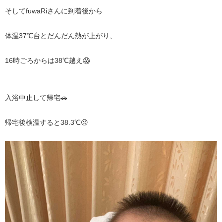
そしてfuwaRiさんに到着後から
体温37℃台とだんだん熱が上がり、
16時ごろからは38℃越え😱
入浴中止して帰宅🚗
帰宅後検温すると38.3℃😣