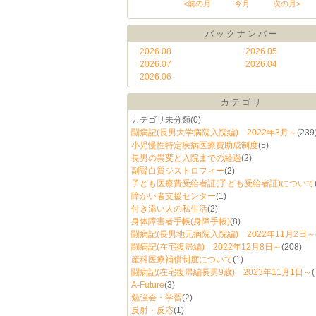
<前の月
今月
次の月>
バックナンバー
2026.08
2026.05
2026.07
2026.04
2026.06
カテゴリ
カテゴリ未分類
(0)
闘病記(長男大学病院入院編) 2022年3月～
(239
小児慢性特定疾病医療費助成制度
(5)
長男の異変と入院までの経過
(2)
副腎白質ジストロフィー
(2)
子ども医療費受給者証(子ども受給者証)について
障がい者支援センター
(1)
付き添い人の私生活
(2)
身体障害者手帳(身障手帳)
(8)
闘病記(長男地元病院入院編) 2022年11月2日～
闘病記(在宅復帰編) 2022年12月8日～
(208)
産科医療補償制度について
(1)
闘病記(在宅復帰編長男9歳) 2023年11月1日～
(
A-Future
(3)
勉強会・学習
(2)
反射・反応
(1)