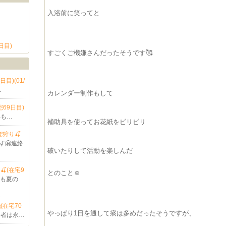
入浴前に笑ってと
日目)
すごくご機嫌さんだったそうです🥰
日目)(01/
…
カレンダー制作もして
宅69日目)
年も…
補助具を使ってお花紙をビリビリ
ぼ狩り🍒
す🤗連絡
破いたりして活動を楽しんだ
🍒(在宅9
とのこと☺️
ルも夏の
(在宅70
やっぱり1日を通して痰は多めだったそうですが、
る者は永…