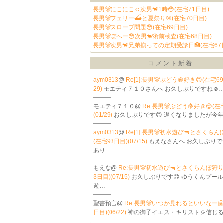
長男🐻にこにこ☺️次男🐒1時😳(在宅71日目)
長男🐻フェリー⛴️と夏祭り🎯(在宅70日目)
長男🐻スロープ問題😳(在宅69日目)
長男🐻ぽへー😳次男🐒術前検査(在宅68日目)
長男🐻次男🐒兄弟揃っての定期受診日🏥(在宅67
コメント新着
aym0313
@
Re[1]:長男🐻ぶどう🍇好き😊(在宅69
29)
モエティ７１０さんへ お久しぶりですね☺
モエティ７１０@
Re:長男🐻ぶどう🍇好き😊(在
(01/29)
お久しぶりです😊 遅くなりましたが今
aym0313
@
Re[1]:長男🐻初水遊び🔫とさくらん
(在宅93日目)(07/15)
もえなさんへ お久しぶりで
あり…
もえな@
Re:長男🐻初水遊び🔫とさくらんぼ狩り
3日目)(07/15)
お久しぶりです😊 ゆうくんプー
遊…
聖書預言@
Re:長男🐻いつか見れるといいなー🤗
日目)(06/22)
神の御子イエス・キリストを信じ