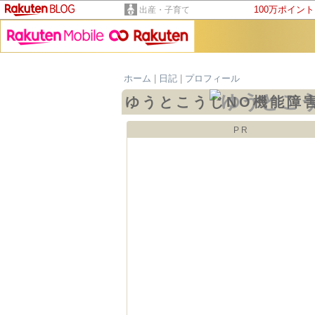
100万ポイン
出産・子育て
ホーム
|
日記
|
プロフィール
ゆうとこうじNO機能障
PR