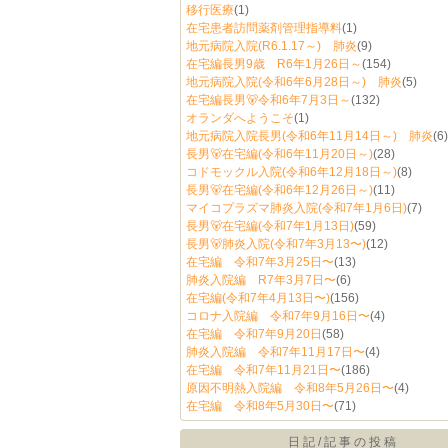
移行医療
(1)
在宅患者訪問薬剤管理指導料
(1)
地元病院入院(R6.1.17～) 肺炎
(9)
在宅編長男9歳 R6年1月26日～
(154)
地元病院入院(令和6年6月28日～) 肺炎
(5)
在宅編長男🐻令和6年7月3日～
(132)
オランダへようこそ
(1)
地元病院入院長男(令和6年11月14日～) 肺炎
(6)
長男🐻在宅編(令和6年11月20日～)
(28)
コドモックル入院(令和6年12月18日～)
(8)
長男🐻在宅編(令和6年12月26日～)
(11)
マイコプラズマ肺炎入院(令和7年1月6日)
(7)
長男🐻在宅編(令和7年1月13日)
(59)
長男🐻肺炎入院(令和7年3月13〜)
(12)
在宅編 令和7年3月25日〜
(13)
肺炎入院編 R7年3月7日〜
(6)
在宅編(令和7年4月13日〜)
(156)
コロナ入院編 令和7年9月16日〜
(4)
在宅編 令和7年9月20日
(58)
肺炎入院編 令和7年11月17日〜
(4)
在宅編 令和7年11月21日〜
(186)
原因不明熱入院編 令和8年5月26日〜
(4)
在宅編 令和8年5月30日〜
(71)
日記/記事の投稿