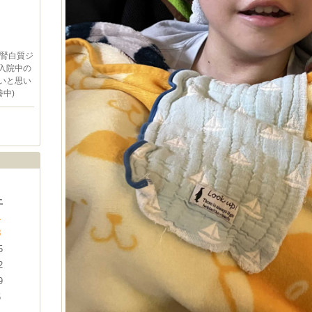
副腎白質ジ
入院中の
いと思い
中)
土
1
8
5
2
9
5