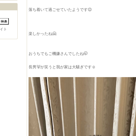
落ち着いて過ごせていたようです😌
イト
楽しかったね🤗
おうちでもご機嫌さんでしたね🤭
長男🐻が笑うと我が家は大騒ぎです☺️