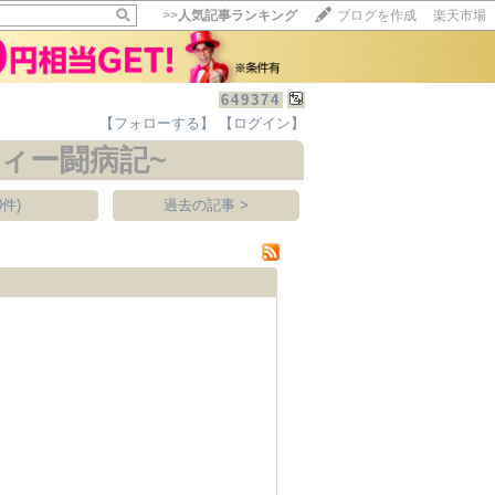
>>
人気記事ランキング
ブログを作成
楽天市場
649374
【フォローする】
【ログイン】
【毎日開催】
15記事にいいね！で1ポイント
10秒滞在
件)
過去の記事 >
いいね!
--
/
--