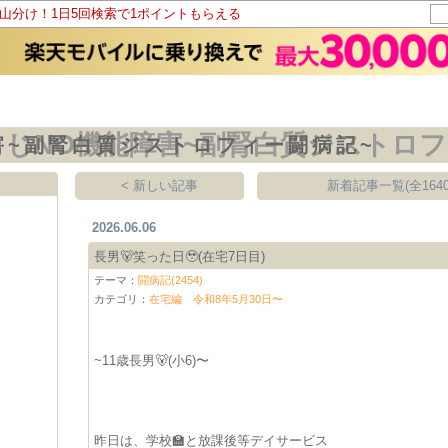
ト山分け！1日5回検索で1ポイントもらえる
害~副腎白質ジストロフィー闘病記~
< 新しい記事
新着記事一覧(全1640
2026.06.06
長男🐻笑った日🥹(在宅7日目)
テーマ：
闘病記(2454)
カテゴリ：
在宅編 令和8年5月30日〜
~11歳長男🐻(小6)〜
昨日は、学校🏫と放課後等デイサービス