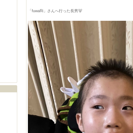
「fuwaRi」さんへ行った長男🐻