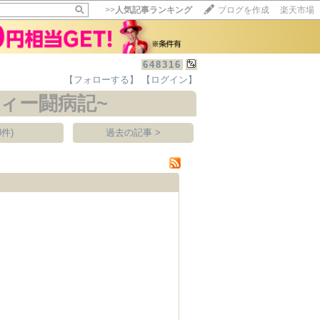
>>
人気記事ランキング
ブログを作成
楽天市場
648316
【フォローする】
【ログイン】
【毎日開催】
15記事にいいね！で1ポイント
10秒滞在
件)
過去の記事 >
いいね!
--
/
--