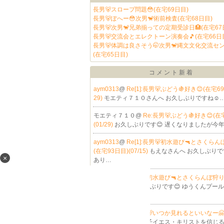
長男🐻スロープ問題😳(在宅69日目)
長男🐻ぽへー😳次男🐒術前検査(在宅68日目)
長男🐻次男🐒兄弟揃っての定期受診日🏥(在宅67
長男🐻交流会とエレクトーン演奏会🎵(在宅66日
長男🐻体調は良さそう🤭次男🐒縄文文化交流セ
(在宅65日目)
コメント新着
aym0313
@
Re[1]:長男🐻ぶどう🍇好き😊(在宅69
29)
モエティ７１０さんへ お久しぶりですね☺
モエティ７１０@
Re:長男🐻ぶどう🍇好き😊(在
(01/29)
お久しぶりです😊 遅くなりましたが今
aym0313
@
Re[1]:長男🐻初水遊び🔫とさくらん
(在宅93日目)(07/15)
もえなさんへ お久しぶりで
×
あり…
もえな@
Re:長男🐻初水遊び🔫とさくらんぼ狩り
3日目)(07/15)
お久しぶりです😊 ゆうくんプー
遊…
聖書預言@
Re:長男🐻いつか見れるといいなー🤗
日目)(06/22)
神の御子イエス・キリストを信じ