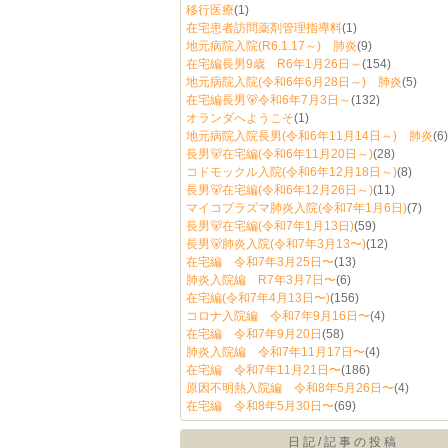
移行医療
(1)
在宅患者訪問薬剤管理指導料
(1)
地元病院入院(R6.1.17～) 肺炎
(9)
在宅編長男9歳 R6年1月26日～
(154)
地元病院入院(令和6年6月28日～) 肺炎
(5)
在宅編長男🐻令和6年7月3日～
(132)
オランダへようこそ
(1)
地元病院入院長男(令和6年11月14日～) 肺炎
(6)
長男🐻在宅編(令和6年11月20日～)
(28)
コドモックル入院(令和6年12月18日～)
(8)
長男🐻在宅編(令和6年12月26日～)
(11)
マイコプラズマ肺炎入院(令和7年1月6日)
(7)
長男🐻在宅編(令和7年1月13日)
(59)
長男🐻肺炎入院(令和7年3月13〜)
(12)
在宅編 令和7年3月25日〜
(13)
肺炎入院編 R7年3月7日〜
(6)
在宅編(令和7年4月13日〜)
(156)
コロナ入院編 令和7年9月16日〜
(4)
在宅編 令和7年9月20日
(58)
肺炎入院編 令和7年11月17日〜
(4)
在宅編 令和7年11月21日〜
(186)
原因不明熱入院編 令和8年5月26日〜
(4)
在宅編 令和8年5月30日〜
(69)
日記/記事の投稿