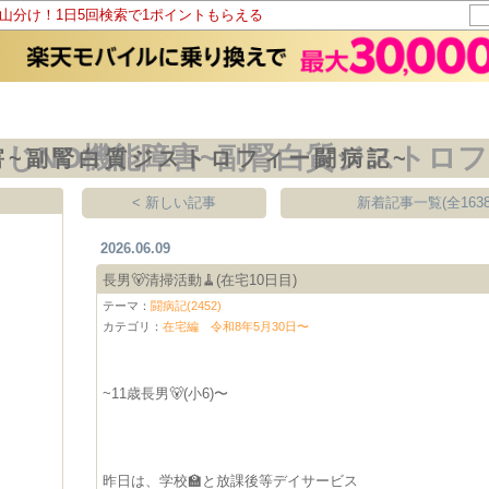
ト山分け！1日5回検索で1ポイントもらえる
害~副腎白質ジストロフィー闘病記~
< 新しい記事
新着記事一覧(全1638
2026.06.09
長男🐻清掃活動🧹(在宅10日目)
テーマ：
闘病記(2452)
カテゴリ：
在宅編 令和8年5月30日〜
~11歳長男🐻(小6)〜
昨日は、学校🏫と放課後等デイサービス