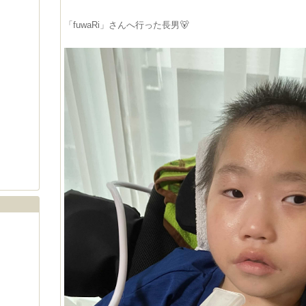
「fuwaRi」
さんへ行った長男🐻