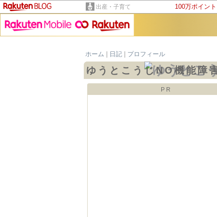
100万ポイン
出産・子育て
ホーム
|
日記
|
プロフィール
ゆうとこうじNO機能障
PR