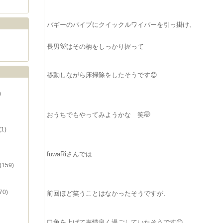
バギーのパイプにクイックルワイパーを
引っ掛け、
長男🐻はその柄をしっかり握って
移動しながら床掃除をしたそうです😊
)
おうちでもやってみようかな 笑🤭
(1)
fuwaRiさんでは
(159)
70)
前回ほど笑うことはなかったそうですが、
口角を上げて表情良く過ごしていたそうです😊