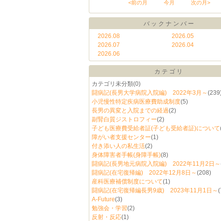
<前の月
今月
次の月>
バックナンバー
2026.08
2026.05
2026.07
2026.04
2026.06
カテゴリ
カテゴリ未分類
(0)
闘病記(長男大学病院入院編) 2022年3月～
(239
小児慢性特定疾病医療費助成制度
(5)
長男の異変と入院までの経過
(2)
副腎白質ジストロフィー
(2)
子ども医療費受給者証(子ども受給者証)について
障がい者支援センター
(1)
付き添い人の私生活
(2)
身体障害者手帳(身障手帳)
(8)
闘病記(長男地元病院入院編) 2022年11月2日～
闘病記(在宅復帰編) 2022年12月8日～
(208)
産科医療補償制度について
(1)
闘病記(在宅復帰編長男9歳) 2023年11月1日～
(
A-Future
(3)
勉強会・学習
(2)
反射・反応
(1)