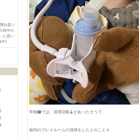
副腎白質ジ
入院中の
いと思い
中)
土
1
8
5
学校🏫では、清掃活動🧹があったそうで、
2
9
校内のプレイルームの清掃をしたとのこと☺️
5