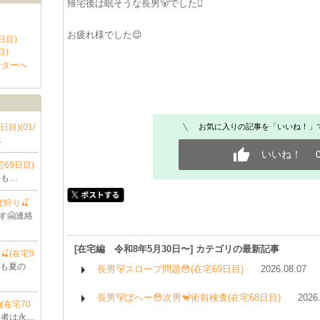
帰宅後は眠そうな長男🐻でした🫩
お疲れ様でした😌
日目)
目)
ンターへ
日目)(01/
お気に入りの記事を「いいね！」
…
いいね！
宅69日目)
年も…
ぼ狩り🍒
す🤗連絡
[在宅編 令和8年5月30日〜] カテゴリの最新記事
🍒(在宅9
ルも夏の
長男🐻スロープ問題😳(在宅69日目)
2026.08.07
長男🐻ぽへー😳次男🐒術前検査(在宅68日目)
2026
(在宅70
る者は永…