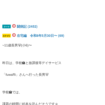
闘病記 (2452)
テーマ
在宅編 令和8年5月30日〜 (69)
カテゴリ
~11歳長男🐻(小6)〜
昨日は、学校🏫と放課後等デイサービス
「fuwaRi」さんへ行った長男🐻
学校🏫では、
課題の時間に絵本を読んだそうです☺️