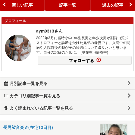
新しい記事
記事一覧
過去の記事
プロフィール
aym0313さん
2022年3月に当時小学1年生長男と年少次男が副腎白質ジ
ストロフィーと診断を受けた兄弟の母親です。入院中の闘
病や入院前後の我が子の経過について綴りたいと思いま
す。自分の記録のために。 (現在在宅療養中)
フォローする
月別記事一覧を見る
カテゴリ別記事一覧を見る
よく読まれている記事一覧を見る
長男🐻音楽🎵(在宅13日目)