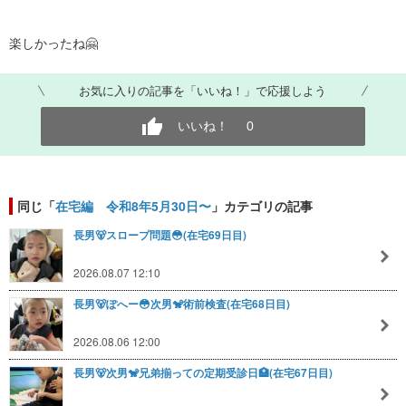
楽しかったね🤗
お気に入りの記事を「いいね！」で応援しよう
いいね！
0
同じ「
在宅編 令和8年5月30日〜
」カテゴリの記事
長男🐻スロープ問題😳(在宅69日目)
2026.08.07 12:10
長男🐻ぽへー😳次男🐒術前検査(在宅68日目)
2026.08.06 12:00
長男🐻次男🐒兄弟揃っての定期受診日🏥(在宅67日目)