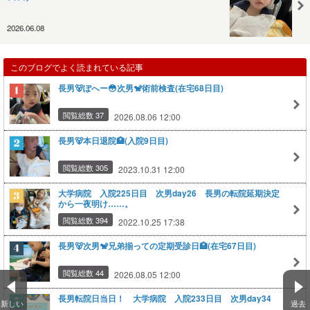
2026.06.08
このブログでよく読まれている記事
長男🐻ぽへー😳次男🐒術前検査(在宅68日目)
閲覧総数 37
2026.08.06 12:00
長男🐻本日退院🏥(入院9日目)
閲覧総数 305
2023.10.31 12:00
大学病院 入院225日目 次男day26 長男の転院延期決定
から一夜明け……。
閲覧総数 394
2022.10.25 17:38
長男🐻次男🐒兄弟揃っての定期受診日🏥(在宅67日目)
閲覧総数 44
2026.08.05 12:00
長男転院日当日！ 大学病院 入院233日目 次男day34
新しい
過去