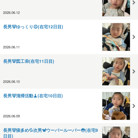
2026.06.12
長男🐻ゆっくり😌(在宅12日目)
2026.06.11
長男🐻図工🦋(在宅11日目)
2026.06.10
長男🐻清掃活動🧹(在宅10日目)
2026.06.09
長男🐻痰多め💦次男🐒ウーパールーパー😳(在宅9
日目)