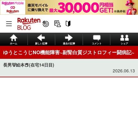
ホーム
新しい記事
過去の記事
コメント
シェア
ゆうとこうじNO機能障害~副腎白質ジストロフィー闘病記~
長男🐻絵本📕(在宅14日目)
2026.06.13