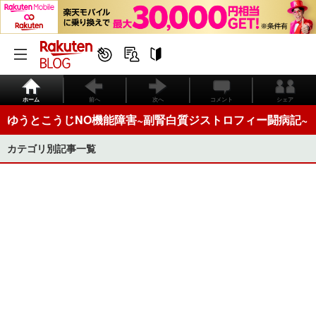
ホーム
前へ
次へ
コメント
シェア
ゆうとこうじNO機能障害~副腎白質ジストロフィー闘病記~
カテゴリ別記事一覧