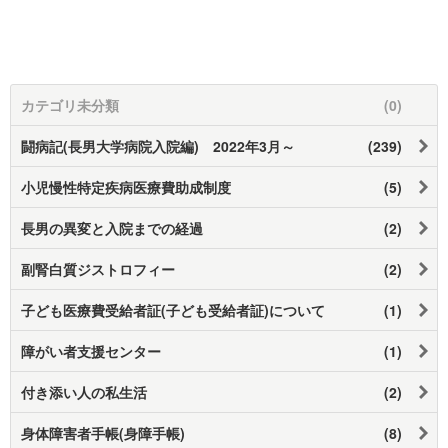
カテゴリ未分類
(0)
闘病記(長男大学病院入院編) 2022年3月～
(239)
小児慢性特定疾病医療費助成制度
(5)
長男の異変と入院までの経過
(2)
副腎白質ジストロフィー
(2)
子ども医療費受給者証(子ども受給者証)について
(1)
障がい者支援センター
(1)
付き添い人の私生活
(2)
身体障害者手帳(身障手帳)
(8)