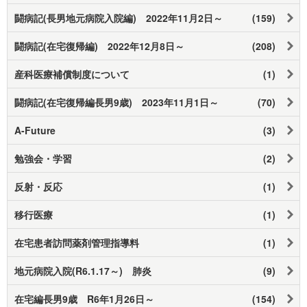
闘病記(長男地元病院入院編) 2022年11月2日～
(159)
闘病記(在宅復帰編) 2022年12月8日～
(208)
産科医療補償制度について
(1)
闘病記(在宅復帰編長男9歳) 2023年11月1日～
(70)
A-Future
(3)
勉強会・学習
(2)
反射・反応
(1)
移行医療
(1)
在宅患者訪問薬剤管理指導料
(1)
地元病院入院(R6.1.17～) 肺炎
(9)
在宅編長男9歳 R6年1月26日～
(154)