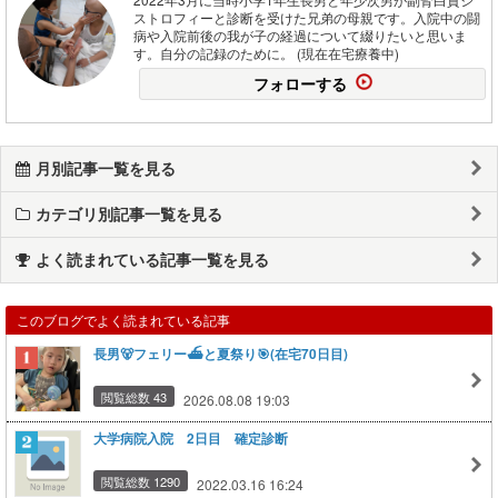
ストロフィーと診断を受けた兄弟の母親です。入院中の闘
病や入院前後の我が子の経過について綴りたいと思いま
す。自分の記録のために。 (現在在宅療養中)
フォローする
月別記事一覧を見る
カテゴリ別記事一覧を見る
よく読まれている記事一覧を見る
このブログでよく読まれている記事
長男🐻フェリー⛴️と夏祭り🎯(在宅70日目)
閲覧総数 43
2026.08.08 19:03
大学病院入院 2日目 確定診断
閲覧総数 1290
2022.03.16 16:24