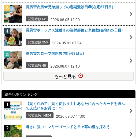
長男🐻次男🐒兄弟揃っての定期受診日🏥(在宅67日目)
閲覧総数 62
2026.08.05 12:00
長男🐻ボトックス注射💉の注射部位と単位数(在宅125日目)
閲覧総数 250
2024.05.31 07:24
長男🐻スロープ問題😳(在宅69日目)
閲覧総数 48
2026.08.07 12:10
もっと見る
総合記事ランキング
【賢く貯めて、賢く使おう！】あなたに合ったカードを選ん
で支払いをお得に！✨
閲覧総数 14596
2026.08.07 11:00
暑さに強い！マリーゴールドと日々草の種を採ろう！