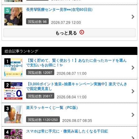
長男🐻医療センター見学👀(在宅60日目)
閲覧総数 98
2026.07.29 12:00
もっと見る
総合記事ランキング
【賢く貯めて、賢く使おう！】あなたに合ったカードを選ん
で支払いをお得に！✨
閲覧総数 12097
2026.08.07 11:00
【3,000ポイント進呈×抽選キャンペーン実施中】楽天でんき
で固定費見直し
閲覧総数 20817
2026.08.04 11:00
楽天ラッキーくじ一覧（PC版）
閲覧総数 11201250
2026.08.07 08:35
スマホは常に手元に・微笑み返したくなる千日紅