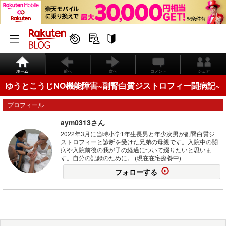
ホーム
前へ
次へ
コメント
シェア
ゆうとこうじNO機能障害~副腎白質ジストロフィー闘病記~
プロフィール
aym0313さん
2022年3月に当時小学1年生長男と年少次男が副腎白質ジ
ストロフィーと診断を受けた兄弟の母親です。入院中の闘
病や入院前後の我が子の経過について綴りたいと思いま
す。自分の記録のために。 (現在在宅療養中)
フォローする