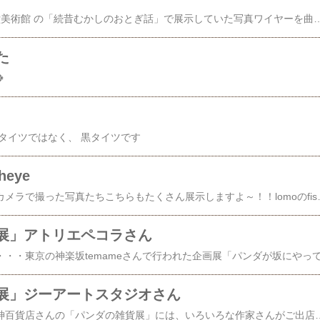
フック船長4月の松花堂美術館 の「続昔むかしのおとぎ話」で展示していた写真ワイヤーを曲げて
た

タイツではなく、 黒タイツです
eye
昔に魚眼レンズのトイカメラで撮った写真たちこちらもたくさん展示しますよ～！！lomoのfisheyeで撮影しました最近このカメラ使ってないからま
展」アトリエペコラさん
展」ジーアートスタジオさん
３月７日から始まる阪神百貨店さんの「パンダの雑貨展」には、いろいろな作家さんがご出店されます♪大人かわいい動物モチーフのシルバーアクセサリーを作っていらっしゃるジーアートスタジオさん。私もぶらぶらパンダ愛用しています♪数年前に「ステキなパンダのアクセサリーがあるよ！」とご紹介いただいて、お知り合いになりました。細部にまでこだわっていて、デフォルメしすぎないリアルな感じがとても私好みなのです♪♪ちゃんと毛並みまであるのですよー！！うぅ・・・写真撮るのヘタ