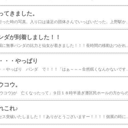
ってきました。
雨の中、上野動物園に行った時の写真。入り口は遠足の団体さんでいっぱいだった。上野駅から、動物園までの道がなんかかわいかったからパシャリ。下の方の一番目立つのは何でしょう？スズメに見えるのですが。。。アシカのしっぽ。フラミンゴのピ
ンダが到着しました！！
２１日の夜、上野動物園に無事パンダの比力と仙女が着きました！！！長時間の移動おつかれさまでした～～～しばらくはゆっくり休んでもらいたいですね公開日まで楽しみにしています～～～♪明日はパンダニュースで持ちきりになりそうですね！！２月２２日(月) ＴＢＳ番組「みのもんたの朝ズバッ！」でもパンダの放送があります☆その中で、銀座三越で開催中の「癒しのパンダフェア」のことも紹介されるそうです！時間は、午前7:30～8:30の間くらい。生放送なので正確な時間が分からないです･･･朝、お時間のある方はご覧になってみて下さい～♪ ＊
・・・やっぱり
今年の 初笑い は・・・やっぱり パンダ で！！！「はぁ～～～全然眠くなんかないですよぉ～」目の位置も、鼻のカーブもぴったりです！！11人展の時に、福岡からわざわざ来てくださったお客様からいただきました♪二◯加煎餅（に
ウコウ。
れこれ♪
つい先ほど５０万アクセス突破いたしました！！ありがとうございますー！！！！個展の時にいただいた、かわいい箱の中身は・・・星の形したかわいいクッキーたち丸い箱もかわいいから、残してあるの～何に使おうかな？？bebeさんから、かわいい和菓子をいただきました。ほんのり甘酸っぱ