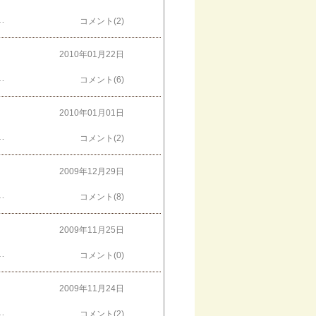
Cafe Sanbankan』～２月はコーヒーを飲みながらパンダを楽しもう～くわしくは → こちら↓いま２位くらいです。
コメント(2)
2010年01月22日
ました☆とろとろーーーーんデザートまで付いたコースでたっぷり満足でした♪家にチーズフォンデュの道具セットがあるけど、一度も使ったためしがありません。戸棚の中で２５年以上眠っています。家で準備するのは大変そうだからきっとこれからも眠り続ける気がします。↓がんばりますーーークリックしていただくと現在のランキングが確認できます！同時にポイント加算されます♪
コメント(6)
2010年01月01日
失礼いたしましたでもご注文はずっとお受けしております～クリックしていただくと現在のランキングが確認できます！同時にポイント加算されます♪
コメント(2)
2009年12月29日
なことショコラフレンチパチパチミルクチョコが好き～私の住む地域ではミスタードーナツのことを｢ミスド｣と略しますが関東では｢ミスター｣って呼ぶってホントですか？？｢マック｣と｢マクド｣の違いみたいね～～↓ついに！！ありがとうございますクリックしていただくと現在のランキングが確認できます！同時にポイント加算されます♪
コメント(8)
2009年11月25日
！今日は最終準備～☆クリックしていただくと現在のランキングが確認できます！同時にポイント加算されます♪
コメント(0)
2009年11月24日
９人展でお待ちしています。大阪の門真です。１１月の最後の週末に。９人展まで あと３日！！
コメント(2)