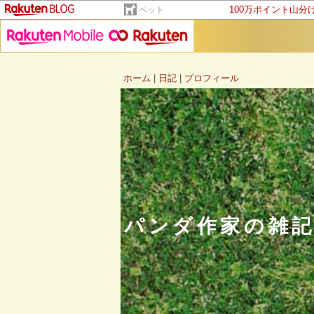
100万ポイント山分
ペット
ホーム
|
日記
|
プロフィール
パンダ作家の雑