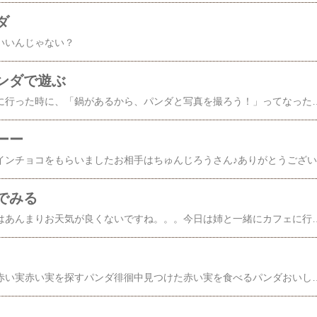
ダ
いいんじゃない？
ンダで遊ぶ
前に京都の帽子屋さんに行った時に、「鍋があるから、パンダと写真を撮ろう！」ってなったんです。ちょっと前に『鍋ねこ』って流行ったじゃないですか？土鍋に入る猫。いい感じのお鍋。お鍋にパンダを入れてみると・・・お風呂に入ってるみたいじゃない
ーー
パン
でみる
うーーーん。。。今日はあんまりお天気が良くないですね。。。今日は姉と一緒にカフェに行くと言っていたのですが、私ひとりで行くことになりましたーティータイムくらいにお邪魔しに行ってきます♪『パンダ写真展 in Cafe Sanbankan』～２月はコーヒーを飲みながらパンダを楽しもう～日時：２月１日(月)～２８日(日)
赤い実カゴいっぱいの赤い実赤い実を探すパンダ徘徊中見つけた赤い実を食べるパンダおいしい↓今日はお昼過ぎくらいに江坂に行ってますー！！ 見かけられたら、お声をかけてくださいね♪『パンダ写真展 in Cafe Sanbankan』～２月はコーヒーを飲みながらパンダを楽しもう～日時