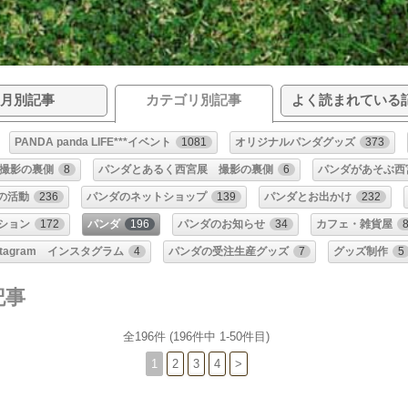
月別記事
カテゴリ別記事
よく読まれている
PANDA panda LIFE***イベント
1081
オリジナルパンダグッズ
373
撮影の裏側
8
パンダとあるく西宮展 撮影の裏側
6
パンダがあそぶ西
**の活動
236
パンダのネットショップ
139
パンダとお出かけ
232
ション
172
パンダ
196
パンダのお知らせ
34
カフェ・雑貨屋
stagram インスタグラム
4
パンダの受注生産グッズ
7
グッズ制作
5
記事
全196件 (196件中 1-50件目)
1
2
3
4
>