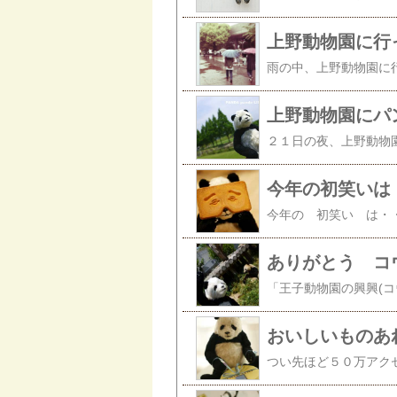
上野動物園に行
上野動物園にパ
今年の初笑いは
ありがとう コ
おいしいものあ