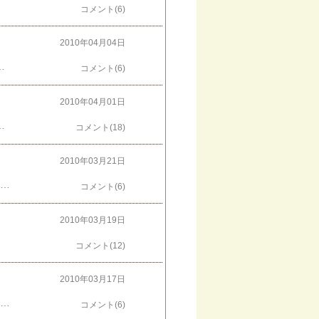
コメント(6)
2010年04月04日
ルーハワイ･･･ラインナップがかき氷みたい♪「フレスポ東大阪」で週末に出店されているそうです☆ふわふわわたあめで癒されて下さーーい♪そういえば「わたあめ」と「わたがし」の違いって何でしょう？？↑久しぶりによろしくお願いします！
コメント(6)
2010年04月01日
エイプリルフール(笑)だまされました？？ゴメンなさーいいつかエイプリルフールじゃない日にそんな重大発表ができますように☆
コメント(18)
2010年03月21日
昨日からすごい風ですねー台風みたい・・・髪の毛も大変なことになってます↓シャンプーかカツラのＣＭこないかしら？黄砂で空が黄色いから、洗濯が外に干せないし鼻水が止まりませーーーーん
コメント(6)
2010年03月19日
コメント(12)
2010年03月17日
クリスマスローズがだいぶ大きくなりました！↓３ヶ月前の写真クリスマスの時くらいですね。暖かくなってきて、新芽がニョキニョキ出てきました♪春だねーーーー↓写真撮りに行ってきまーす
コメント(6)