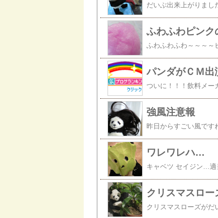
だいぶ出来上がりまし
ふわふわピンク
パンダがＣＭ出
強風注意報
ワレワレハ…
キャベツ セイジン…
クリスマスロー