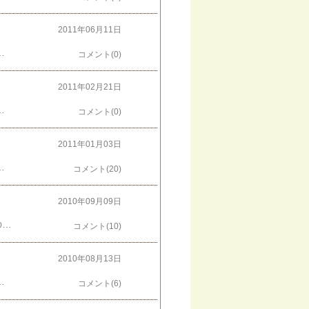
2011年06月11日
ンクがきれいだった。上野動物園といえば・・・やっぱりパンダです。いつでも人気物。何度も並んで見てきました。リーリー、シンシンまた会いに行くね。クリックしていただくと現在のランキングが確認できます！同時にポイント加算されます♪
コメント(0)
2011年02月21日
 ＊ ＊ ＊ ＊ ＊ ＊ 【ただいま参加中のイベント】『癒しのパンダフェア』2月15日(火)～3月1日(火）銀座三越 ８F シンプリーハートコーナー(文具、雑貨、ギフト) くわしくは → こちら ＊ ＊ ＊ ＊ ＊ ＊ ＊temame企画展『パンダが坂にやってくる』２月２１日（月）～３月１２日（土）日曜定休ギャラリー・ショップ＋カフェ 神楽坂てまめ東京都新宿区袋町２番地 鈴木ビル１－C → お店の地図＊ ＊ ＊ ＊ ＊ ＊ ＊クリックしていただくと現在のランキングが確認できます！同時にポイント加算されます♪
コメント(0)
2011年01月03日
わかせんぺい）パッケージも面白い！まさかこんなにピッタリはまるとは(笑)遊んだあとは、おいしく頂きました♪♪ありがとうございます！！クリックしていただくと現在のランキングが確認できます！同時にポイント加算されます♪
コメント(20)
2010年09月09日
「王子動物園の興興(コウコウ)が 亡くなったって」９日１８時半過ぎ灘区民ホールの方からのお電話でした。あまりにも突然の内容に信じられませんでした。というか信じたくありませんでした。パソコンでニュースを見た時に「あぁ･･･本当なんだな」って。電話で聞いたときより、呆然としました。ふと上を見上げるとコウコウと一緒に写した写真を目の前に飾っていることに気付きました。写真を見て、またドーンとこみ上げてくるものがあって･･･ついこないだ撮った写真の中にはいるのに、もういないんだなぁって。最後に会いに行ったのは１ヶ月前。夏のあつい暑い日。私は急遽思いついた「パンダツアー」の時でした。「涼しくなったら、またみんなで会いに来ましょうね」涼しくなるなんて、いつになることやら。個展が終わった時に、もっと会いに行っておけばよかった。でも、今年の夏に神戸で個展をすることができて良かった。個展に来てくださった多くのお客様が、王子動物園にも行って下さったから。初めての方も、久しぶりの方も、常連さんもコウコウを見ることができたんじゃないかなと思ってます。みんなから愛されていた興興。ご冥福をお祈りいたします。
コメント(10)
2010年08月13日
くておいしかったです♪bebeさんはいつも色んなイベントを駆け巡っています → bebe新聞モナリザ大好きダメットさんも会場に遊びにきてくれました☆お芋のパイおいしかったです！ありがとう！！みなさまからいただいた差し入れを頬張りながら個展の余韻に浸っています～～～
コメント(6)