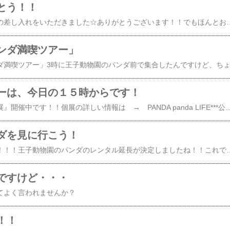
とう！！
個展期間中にたくさんの差し入れをいただきました☆ありがとうございます！！でもほんとお気遣いなくですーーーパンダの形したクッキー。大事にだいじに持って帰ったのに、ひとり割れてしまいました。。。ゴゴゴメンナサイ････「きなり」さんのおせんべい。甘いおせんべいに
ンダ満喫ツアー」
ーは、今日の１５時からです！
個展『パンダのいる街展』開催中です！！個展の詳しい情報は → PANDA panda LIFE***公式ホームページへ神戸市立 灘区民ホール〒657-0832 神戸市灘区岸地通1-1-1８月２日(月)～８日(日) ９～２１時＜グッズ販売＞８月６日(金)、７日(土)、８日(日)のみ １１～１７時入場無料※私とパンダは、グッズ販売のある ６日(金)～８日(日)11～17時の間、会場にいます！今日の１５時から、私の思いつき企画『パンダ満喫ツアー』を決行します！！くわしくは → 昨日の日
ダを見に行こう！
やったーーーーーー！！！！王子動物園のパンダのレンタル延長が決定しましたね！！これでまたいつでもコウコウとタンタンに会いに行ける！10年契約ということで、今年の7月でレンタルの期限が切れるから8月の灘の個展の時にパンダがいるかなぁ・・・どうかなぁ・・・ってみんなで言っていたんです。せっかく灘で個展ができるんだったら灘区民ホールにパンダの写真展を見に来てもらって、王子動物園に本物のパンダを見に行ってもらうというふうにしたかったんです。それが実現できそうで良かった♪
ですけど・・・
てよく言われませんか？
！！