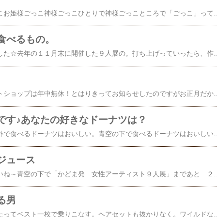
鬼ごっこお母さんごっこお姫様ごっこ神様ごっこひとりで神様ごっこところで「ごっこ」って何でしょうね？『パンダ写真展 in 
食べるもの。
先日打ち上げがありました☆去年の１１月末に開催した９人展の。打ち上げっていったら、作品展の最終日とかその週末とかに開催するのが普通なんでしょうけどね。最終日は搬出でドタバタ。１２月は忘年会やらなんやらでみんな忙しいということで、年を越してちょっと遅めの新年会のような打ち上げ。９人展の会場だったルミエールホールの近くの洋食屋さんで人生初のチーズフォンデュを食べ
かがみもち～～～ネットショップは年中無休！とはりきってお知らせしたのですがお正月だから、銀行でお振込みができなかったりするのですね。。。
です♪あなたの好きなドーナツは？
ドーナツはおいしい。外で食べるドーナツはおいしい。青空の下で食べるドーナツはおいしい。昨日テレビでミスタードーナツの人気トップ１０を当てるのやってましたね～♪あんなにいっぱいドーナツ食べてみたい！ポンデリングにあんこがサンドされてたのが好きだったけどもう売ってないのかなぁ？？抹茶あずきだったかな？最近はだいずドーナツのき
ジュース
野菜ジュースはおいしいね～青空の下で「かどま発 女性アーティスト９人展」まであと ２日 となりました！
る男
ワイルドな男とは寒くたってベスト一枚で乗りこなす。ヘアセットも抜かりなく。ワイルドな男は