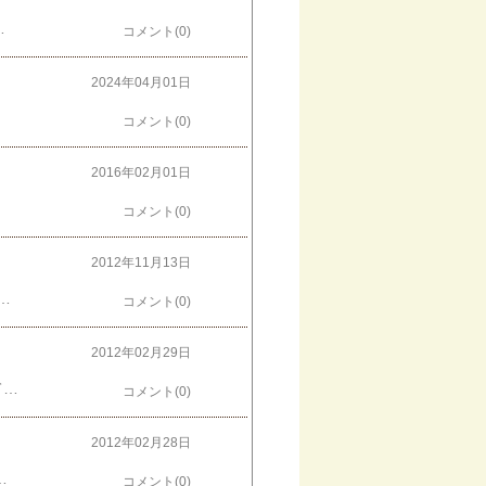
フックを作りました帽子には赤い羽根募金の羽を付けて
コメント(0)
2024年04月01日
コメント(0)
2016年02月01日
コメント(0)
2012年11月13日
たこれで撮影したいな～♪個展まであと３日！！個展【パンダのたまご展】・作品展示・グッズ販売・ショートムービーの上映など 2012年11月16日(金)～18日(日) 11：00～19：00（最終日は17：00まで） ムーブ21(守口市生涯学習情報センター) 1階ギャラリー 〒570-0003 大阪府守口市大日町2丁目14-1006-6905-3921
コメント(0)
2012年02月29日
さかのぼる事 一年前・・・東京の神楽坂temameさんで行われた企画展「パンダが坂にやってくる」この時にお会いした羊毛フェルト作家のMakikoさんも阪神百貨店の「パンダの雑貨展」にご参加されます！！temameさんの企画展と同時期に開催されていた銀座三越さんのイベントでもご一緒でした☆Makikoさんの作ったパンダちゃんたちと撮影したのですが、なんかオーストラリアでコアラと記念写真撮ってる観光客みたい･･･(笑)Makikoさんは、本も出版されていますハマナカさんからキットも発売になったそうです！スゴイーーー！！手芸屋さんなどで一度は見たことがある方も多いはず！大阪では初出展だそうです☆アトリエペコラ Makikoさんの → 癒しパンダ ブログ 「パンダの雑貨展」2012年3月7日(水)～13日(火)10：00～20：00阪神百貨店梅田本店 ９階イベントスペース「ステージ９」〒530-0001大阪市北区梅田1-13-13詳しいイベント詳細は → こちら
コメント(0)
2012年02月28日
クソで分からない･･･ジーアートスタジオさんのHPにきれいな写真が載ってます♪パンダ以外のモチーフも見れますよー → ジーアートスタジオ HPというか、阪神百貨店さんへ実物を見に来て下さい！この時だけの1点ものも出品されるそうです～ 「パンダの雑貨展」2012年3月7日(水)～13日(火)10：00～20：00阪神百貨店梅田本店 ９階イベントスペース「ステージ９」〒530-0001大阪市北区梅田1-13-13詳しいイベント詳細は → こちら
コメント(0)