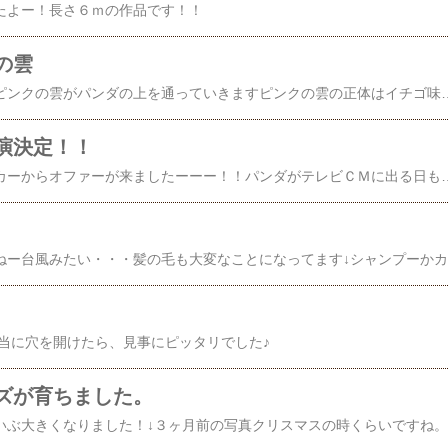
たよー！長さ６ｍの作品です！！
の雲
ふわふわふわ～～～～ピンクの雲がパンダの上を通っていきますピンクの雲の正体はイチゴ味のわたあめ♪袋の中はあまーーい匂いが広がっています！最近のわたあめって色んな味があるんですね☆カラフルでかわいい！！メロン、グレープ、オレンジ、ブ
演決定！！
ついに！！！飲料メーカーからオファーが来ましたーーー！！パンダがテレビＣＭに出る日ももうすぐ？！そんな今日は、４月１日です
適当に穴を開けたら、見事にピッタリでした♪
ズが育ちました。