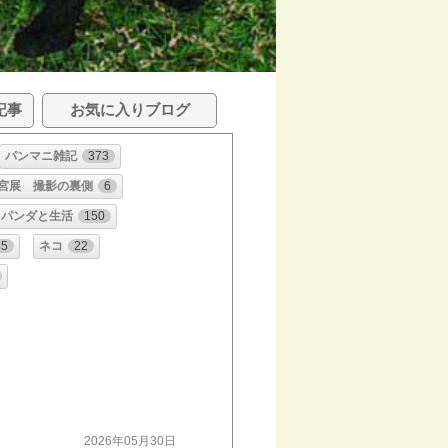
記事
お気に入りブログ
パンマニ雑記
373
宮展 撮影の裏側
6
パンダと生活
150
85
ネコ
22
2026年05月30日