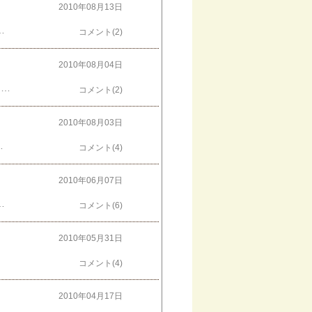
2010年08月13日
、王冠をかぶったパンダの焼印が。ラベルもかわいいの♪ガトーフェスタ・ハラダさんのラスクもいただきました☆帰りの車の中で姉とバリバリ食べてたら、あっという間に残り２枚･･･家に帰って慌てて写真を撮りました。どれもおいしかったです☆ありがとうございます！！
コメント(2)
2010年08月04日
昨日行ってきた「パンダ満喫ツアー」3時に王子動物園のパンダ前で集合したんですけど、ちょうどお食事タイムでした！！メスのタンタンはタイヤにすっぽり入ってムシャムシャオスのコウコウはご飯の後、ぐたーっと寝てました。伸びた前足がかわいい♪ツアーにご参加いただいたみなさんのパンダと一緒に記念撮影。１時間ほどパンダを堪能して、他の動物を見に移動。アシカはぐったりと寝てました。シロクマもへぇーへぇー言いながらバテてました。私たちも、あまりの暑さに動物科学資料館へ非難。ペンギンプールを見ながら涼みました。こちらでも、ご飯タイムが始まりました！魚を放り込むとペンギンたちも一気にダイブ！！迫力あって楽しかった♪みんながスイスイ泳ぐ中、こっちを見ながら、ガラスすれすれをゆらゆら泳いでる子がいました。なんか他の子と動きが違うな～と思っていたら、生後3ヶ月の赤ちゃんペンギンでした！！動物園の方に教えてもらったんですけど、ガラスの向こうの、こっち側(人のいる方)を何だろう～？って見てるんですって♪オラウータンの赤ちゃんもカバの赤ちゃんもかわいかった～☆今日、4日(水)は王子動物園はお休みですが、個展のついでに遊びに行って下さいね！ただいま開催中！『パンダのいる街展』個展の詳しい情報は → PANDA panda LIFE***公式ホームページへ神戸市立 灘区民ホール〒657-0832 神戸市灘区岸地通1-1-1８月２日(月)～８日(日) ９～２１時＜グッズ販売＞８月６日(金)、７日(土)、８日(日)のみ １１～１７時入場無料※私とパンダは、グッズ販売のある ６日(金)～８日(日)11～17時の間、会場にいます！
コメント(2)
2010年08月03日
記参加できる方は、１５時に王子動物園のパンダ前に集合！！途中参加の方は、１７時半ごろに個展会場の灘区民ホールにお越しいただいてもＯＫです！合言葉は「パンダツアー」とおっしゃって下さいね☆ポストカードをさしあげます♪今から仕事に行ってくるので、３時に王子動物園で☆
コメント(4)
2010年06月07日
まだ変更があるかもしれないですが、8月の個展のお知らせです。『パンダのいる街展』(仮称)神戸市立 灘区民ホール〒657-0832 神戸市灘区岸地通1-1-1○写真展示：1階 展示スペース 8月2日(月)～8日(日) 9～21時○物品販売：1階 北イベントスペース 8月6日(金)～8日(日) 11～17時灘の個展の1ヶ月前に空堀で個展をします！『パンダの時間展』in PANDA WALK灘と空堀では違う写真を展示予定ですので、どちらも見に来て下さいね♪
コメント(6)
2010年05月31日
コメント(4)
2010年04月17日