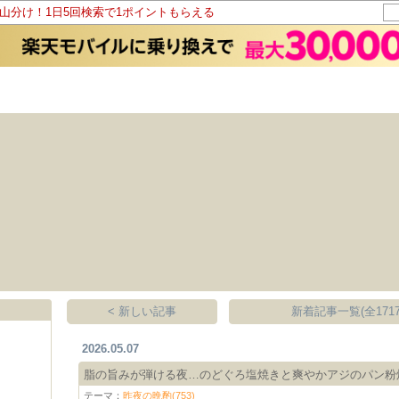
ト山分け！1日5回検索で1ポイントもらえる
< 新しい記事
新着記事一覧(全1717
2026.05.07
脂の旨みが弾ける夜…のどぐろ塩焼きと爽やかアジのパン粉
テーマ：
昨夜の晩酌(753)