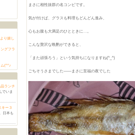
まさに相性抜群の名コンビです。
気が付けば、グラスも料理もどんどん進み、
心もお腹も大満足のひとときに…。
」より嬉し
こんな贅沢な晩酌ができると、
リングフラ
「また頑張ろう」という気持ちになりますね(^_^)
(^^♪
ごちそうさまでした――まさに至福の夜でした
絶品ランチ
んでいま
スキー３
。日本も