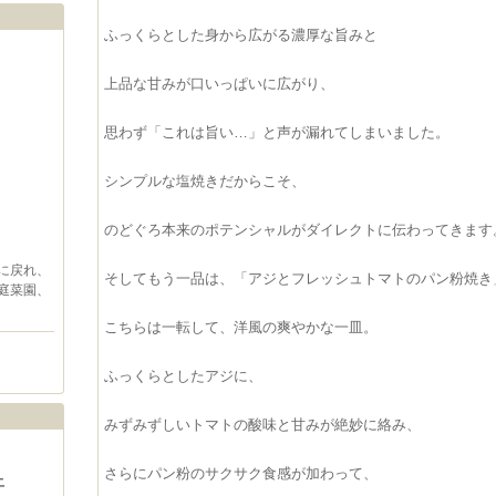
ふっくらとした身から広がる濃厚な旨みと
上品な甘みが口いっぱいに広がり、
思わず「これは旨い…」と声が漏れてしまいました。
シンプルな塩焼きだからこそ、
のどぐろ本来のポテンシャルがダイレクトに伝わってきます
に戻れ、
そしてもう一品は、「アジとフレッシュトマトのパン粉焼き
庭菜園、
こちらは一転して、洋風の爽やかな一皿。
ふっくらとしたアジに、
みずみずしいトマトの酸味と甘みが絶妙に絡み、
さらにパン粉のサクサク食感が加わって、
土