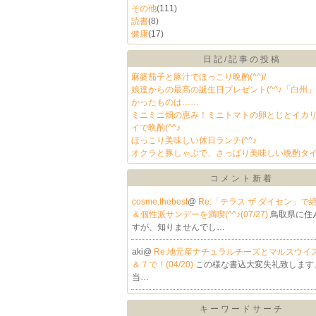
その他
(111)
読書
(8)
健康
(17)
日記/記事の投稿
麻婆茄子と豚汁でほっこり晩酌(^^)/
娘達からの最高の誕生日プレゼント(^^♪「白州
かったものは……
ミニミニ畑の恵み！ミニトマトの卵とじとイカ
イで晩酌(^^♪
ほっこり美味しい休日ランチ(^^♪
オクラと豚しゃぶで、さっぱり美味しい晩酌タイム
コメント新着
cosme.thebest
@
Re:「テラス ザ ダイセン」で
＆個性派サンデーを満喫(^^♪(07/27)
鳥取県に住
すが、知りませんでし…
aki@
Re:地元産ナチュラルチーズとマルスウイ
＆７で！(04/20)
この様な書込大変失礼致します
当…
キーワードサーチ