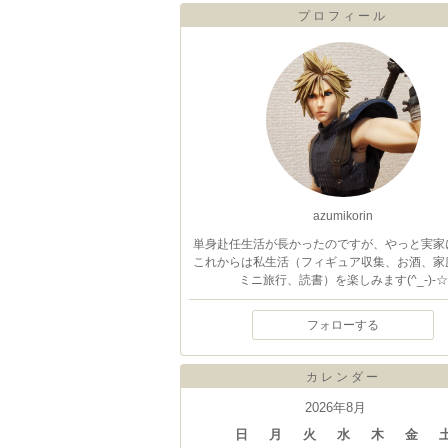
プロフィール
azumikorin
単身赴任生活が長かったのですが、やっと実家
これからは私生活（フィギュア収集、お酒、家
ミニ旅行、読書）を楽しみます(^_-)-☆
フォローする
カレンダー
2026年8月
日
月
火
水
木
金