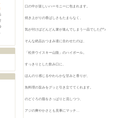
1
口の中が楽しいハーモニーに包まれます。
8
5
焼き上がりの香ばしさもたまらなく、
2
9
気が付けばどんどん箸が進んでしまう一品でした(^^♪
5
そんな絶品おつまみ達に合わせたのは、
「松井ウイスキー山陰」のハイボール。
すっきりとした飲み口に、
ほんのり感じるやわらかな甘みと香りが、
魚料理の旨みをグッと引き立ててくれます。
のどぐろの脂をさっぱりと流しつつ、
アジの爽やかさとも見事にマッチ…