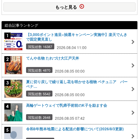
もっと見る
総合記事ランキング
【3,000ポイント進呈×抽選キャンペーン実施中】楽天でんき
で固定費見直し
閲覧総数 16387
2026.08.04 11:00
てんや名物 たれづけ大江戸天丼
閲覧総数 4870
2026.08.05 00:00
夏に切り戻しで繰り返し花を咲かせる植物 ペチュニア バー
ベナ…
閲覧総数 5542
2026.08.05 00:00
高輪ゲートウェイで乳癌手術前のK子を励ます会
閲覧総数 2648
2026.08.05 07:42
令和8年熊本地震による配送の影響について(2026/8/3更新)