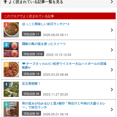
よく読まれている記事一覧を見る
このブログでよく読まれている記事
ほっこり美味しい休日ランチ(^^♪
閲覧総数 11
2026.08.05 06:11
隠岐の島の塩を使ったスイーツ
閲覧総数 1218
2022.10.15 12:54
🍽️ チーズタッカルビ×松井ウイスキー大山ハイボールの至福
晩酌✨
閲覧総数 19
2025.03.23 08:48
足立美術館！
閲覧総数 88
2023.11.27 20:20
和の旨みが沁みるひと皿♪無印「和出汁と牛肉の大盛りカレ
ー」で休日ランチ
閲覧総数 90
2026.05.01 06:18