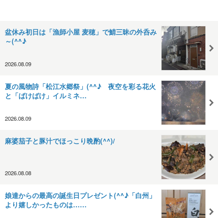
盆休み初日は「漁師小屋 麦穂」で鯖三昧の外呑み
～(^^♪
2026.08.09
夏の風物詩「松江水郷祭」(^^♪ 夜空を彩る花火
と「ばけばけ」イルミネ…
2026.08.09
麻婆茄子と豚汁でほっこり晩酌(^^)/
2026.08.08
娘達からの最高の誕生日プレゼント(^^♪「白州」
より嬉しかったものは……