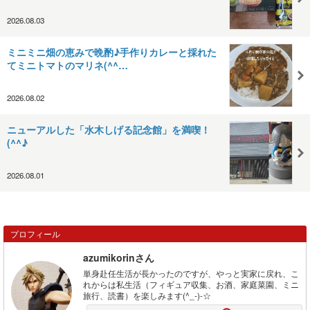
2026.08.03
ミニミニ畑の恵みで晩酌♪手作りカレーと採れた
てミニトマトのマリネ(^^…
2026.08.02
ニューアルした「水木しげる記念館」を満喫！
(^^♪
2026.08.01
プロフィール
azumikorinさん
単身赴任生活が長かったのですが、やっと実家に戻れ、こ
れからは私生活（フィギュア収集、お酒、家庭菜園、ミニ
旅行、読書）を楽しみます(^_-)-☆