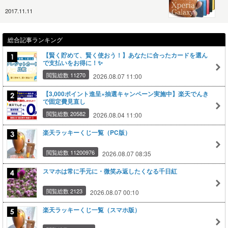
2017.11.11
総合記事ランキング
【賢く貯めて、賢く使おう！】あなたに合ったカードを選ん
で支払いをお得に！✨
閲覧総数 11270
2026.08.07 11:00
【3,000ポイント進呈×抽選キャンペーン実施中】楽天でんき
で固定費見直し
閲覧総数 20582
2026.08.04 11:00
楽天ラッキーくじ一覧（PC版）
閲覧総数 11200976
2026.08.07 08:35
スマホは常に手元に・微笑み返したくなる千日紅
閲覧総数 2123
2026.08.07 00:10
楽天ラッキーくじ一覧（スマホ版）