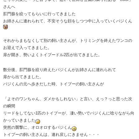
さんへ
肛門腺を絞ってもらいに行ってきました
お姉さんに連れられて、不安そうな顔をしつつ中に入っていくバジくん
それからまもなくして別の飼い主さんが、トリミングを終えたワンコの
お迎えで入ってきました。
扉が開き、勢いよくトイプードル2匹が出てきました。
数分後、肛門腺を絞り終えたバジくんがお姉さんに連れられて
扉から出てきました。
バジくんの元へ歩きだした時、トイプーの飼い主さんが
「よそのワンちゃん、ダメかもしれない」と言い、えっ？っと思った次
の瞬間
リードをしてない1匹のトイプーが、凄い勢いでバジくんに唸りながら向
かっていきました
突然の襲撃に、オロオロするバジくん
トイプーの飼い主さんは、連れ戻しにきません・・・