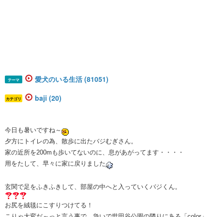
愛犬のいる生活 (81051)
テーマ
baji (20)
カテゴリ
今日も暑いですね～
夕方にトイレの為、散歩に出たバジむぎさん。
家の近所を200mも歩いてないのに、息があがってます・・・・
用をたして、早々に家に戻りました
玄関で足をふきふきして、部屋の中へと入っていくバジくん。
お尻を絨毯にこすりつけてる！
こりゃ大変だ～っと言う事で、急いで世田谷公園の隣りにある
「color」