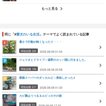
もっと見る
同じ「#
愛犬のいる生活
」テーマでよく読まれている記事
暑さで行動が鈍くなったり・・・
閲覧総数 220
2026.08.09 01:54
ジュリオとドライブ～遠野のカッパ淵に行きました。
閲覧総数 106
2026.08.08 20:58
業務スーパーのダッカルビ～美味しかった♪
閲覧総数 217
2026.08.08 01:30
カビ菌はうつる＆ルビィのその後
閲覧総数 71
2026.08.08 17:45