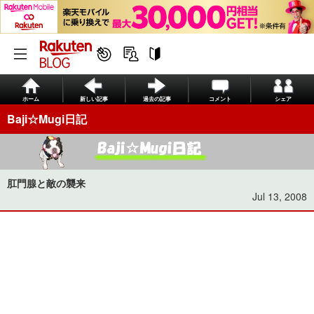
ホーム
新しい記事
過去の記事
コメント
シェア
Baji☆Mugi日記
肛門腺と敵の襲来
Jul 13, 2008