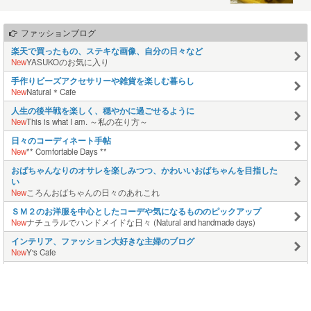
ファッションブログ
楽天で買ったもの、ステキな画像、自分の日々など
New
YASUKOのお気に入り
手作りビーズアクセサリーや雑貨を楽しむ暮らし
New
Natural＊Cafe
人生の後半戦を楽しく、穏やかに過ごせるように
New
This is what I am. ～私の在り方～
日々のコーディネート手帖
New
** Comfortable Days **
おばちゃんなりのオサレを楽しみつつ、かわいいおばちゃんを目指した
い
New
ころんおばちゃんの日々のあれこれ
ＳＭ２のお洋服を中心としたコーデや気になるもののピックアップ
New
ナチュラルでハンドメイドな日々 (Natural and handmade days)
インテリア、ファッション大好きな主婦のブログ
New
Y's Cafe
気づいたら50代、中途半端なおしゃれのつまずき 旅行などなど
New
明日は何を着ようかな＠アラフィフstyle
3児のママ、コーデや買ったもの、気になるものなど