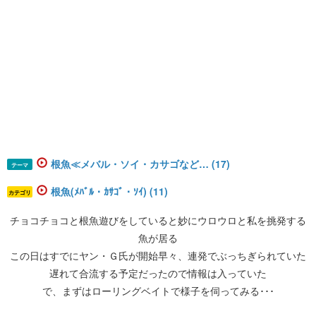
根魚≪メバル・ソイ・カサゴなど… (17)
テーマ
根魚(ﾒﾊﾞﾙ・ｶｻｺﾞ・ｿｲ) (11)
カテゴリ
チョコチョコと根魚遊びをしていると妙にウロウロと私を挑発する
魚が居る
この日はすでにヤン・Ｇ氏が開始早々、連発でぶっちぎられていた
遅れて合流する予定だったので情報は入っていた
で、まずはローリングベイトで様子を伺ってみる･･･