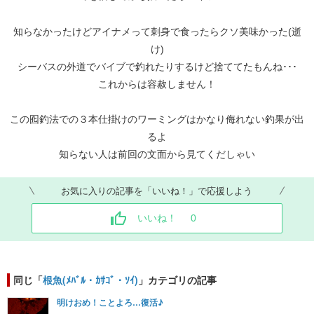
知らなかったけどアイナメって刺身で食ったらクソ美味かった(逝
け)
シーバスの外道でバイブで釣れたりするけど捨ててたもんね･･･
これからは容赦しません！
この囮釣法での３本仕掛けのワーミングはかなり侮れない釣果が出
るよ
知らない人は前回の文面から見てくだしゃい
お気に入りの記事を「いいね！」で応援しよう
いいね！
0
同じ「
根魚(ﾒﾊﾞﾙ・ｶｻｺﾞ・ｿｲ)
」カテゴリの記事
明けおめ！ことよろ…復活♪