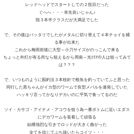
レッドヘッドでスタートしての２投目だった
ぐへへ・・・幸先良いじゃん♪
指３本半クラスだが大満足でした
で、その後はパッタリでしたがメタルに切り替えて４本チョイを捕
る事が出来た
これから梅雨前後に大型～小刀サイズがのっこんで来る
ちょっと外灯が有る所なら狙えるから周南～光ｴﾘｱの人は狙ってみて
は？？？
で、いつものように囮釣法３本枝針で根魚を釣っていてふと思った
同行した黒ちゃんがイカ型のワームで良型メバルを連発していた
ハッキリ言ってかなりデカいのに平気で食ってるのだ
ソイ・カサゴ・アイナメ・アコウを狙う為一番ボトムに近いエダス
にデカワームを装着して頑張る
結構強烈な引きでロッドが大きく曲がった
全てを信じてぶち抜いたらコイツ・・・