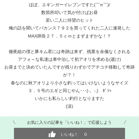
ほぼ、エギンガーイレブンですた(￣π￣)/
数箇所叩いて気が付けばお昼
若い二人に待望のヒット
俺の話を聞いてバカンス７９２を買ってくれた二人に連発した
MAX胴長２７．５ｃｍとまずまずかな！？
徹夜組の僕と豚キム君には奇跡は来ず、残業を余儀なくされる
アフォ～な私達は車中泊して初アオリを求める(逝け)
お昼までと決めていたんですが残りわずかでアチコチ移動して奇跡
が？！
春なのに秋アオリより小さな釣ってはいけないようなサイズ
３．５号のエギと同じやん･･･(-。-;) ﾎﾞｿｯ
いかにも私らしい釣行となりますた
(涙)
お気に入りの記事を「いいね！」で応援しよう
いいね！
0