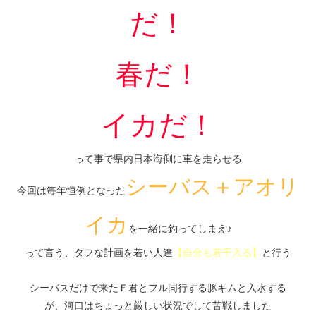
だ！
春だ！
イカだ！
って事で県内日本海側に車を走らせる
シーバス＋アオリ
今回は毎年恒例となった
イカ
を一緒に釣ってしまえ♪
って言う、タフな計画を若い人達
【自分も若干入る】
と行う
シーバスだけで来たＦ君とフル同行する豚キムと入水する
が、河口はちょっと厳しい状況でして苦戦しました