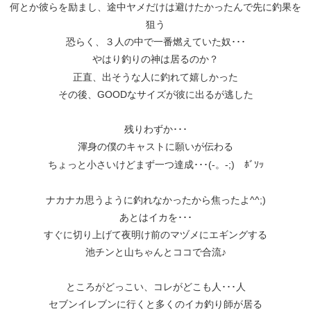
何とか彼らを励まし、途中ヤメだけは避けたかったんで先に釣果を
狙う
恐らく、３人の中で一番燃えていた奴･･･
やはり釣りの神は居るのか？
正直、出そうな人に釣れて嬉しかった
その後、GOODなサイズが彼に出るが逃した
残りわずか･･･
渾身の僕のキャストに願いが伝わる
ちょっと小さいけどまず一つ達成･･･(-。-;) ﾎﾞｿｯ
ナカナカ思うように釣れなかったから焦ったよ^^;)
あとはイカを･･･
すぐに切り上げて夜明け前のマヅメにエギングする
池チンと山ちゃんとココで合流♪
ところがどっこい、コレがどこも人･･･人
セブンイレブンに行くと多くのイカ釣り師が居る