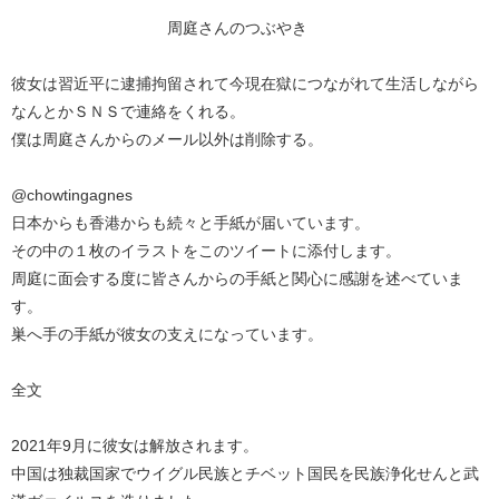
周庭さんのつぶやき
彼女は習近平に逮捕拘留されて今現在獄につながれて生活しながら
なんとかＳＮＳで連絡をくれる。
僕は周庭さんからのメール以外は削除する。
@chowtingagnes
日本からも香港からも続々と手紙が届いています。
その中の１枚のイラストをこのツイートに添付します。
周庭に面会する度に皆さんからの手紙と関心に感謝を述べていま
す。
巣へ手の手紙が彼女の支えになっています。
全文
2021年9月に彼女は解放されます。
中国は独裁国家でウイグル民族とチベット国民を民族浄化せんと武