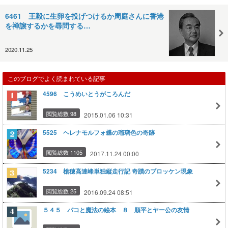
6461 王毅に生卵を投げつけるか周庭さんに香港
を禅譲するかを尋問する…
2020.11.25
このブログでよく読まれている記事
4596 こうめいとうがころんだ
閲覧総数 98
2015.01.06 10:31
5525 ヘレナモルフォ蝶の瑠璃色の奇跡
閲覧総数 1105
2017.11.24 00:00
5234 槍穂高連峰単独縦走行記 奇蹟のブロッケン現象
閲覧総数 25
2016.09.24 08:51
５４５ パコと魔法の絵本 ８ 順平とヤー公の友情