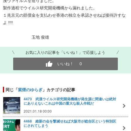
漢ヴァイルスを造りました。
製作過程でウイルス研究開発機構から漏れました。
１兆京元の賠償金を支払わせ香港の独立を承認させねば接待許すな
よ !!!!
玉地 俊雄
お気に入りの記事を「いいね！」で応援しよう
いいね！
0
同じ「
紫煙のゆらぎ
」カテゴリの記事
4473 武漢ウイルス研究開発機構が発生源に間違いは絶対
にありえないこれは中国の重大な殺人作戦だ
2021.01.18 00:00
4468 維新の会を撃滅せねば大阪市が総合区という特別区
にされてしまう