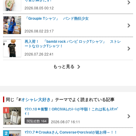
2026.08.05 00:12
「Groupie Tシャツ」 バンド熱狂少女
2026.08.02 23:17
再入荷！ 「bambi rock バンビ ロックTシャツ」 ストレ
ートなロックTシャツ！
2026.07.26 22:41
もっと見る
同じ「#
オシャレ大好き
」テーマでよく読まれている記事
ﾏﾗｿﾝ.10＊衝撃！ORCIVALのﾄｰﾄが半額！これは私もｽﾀﾝﾊﾞ
ｲ！
閲覧総数 164
2026.08.07 16:11
ﾏﾗｿﾝ.7＊Croukaさん Converseやorcivalが超お得～！！