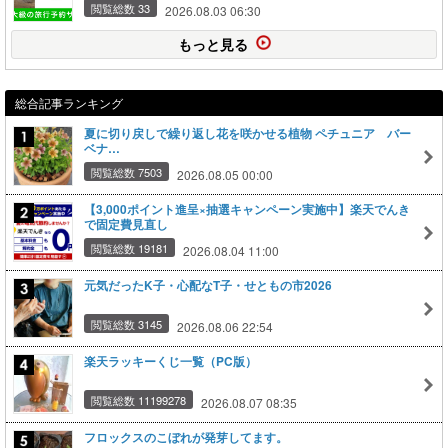
閲覧総数 33
2026.08.03 06:30
もっと見る
総合記事ランキング
夏に切り戻しで繰り返し花を咲かせる植物 ペチュニア バー
ベナ…
閲覧総数 7503
2026.08.05 00:00
【3,000ポイント進呈×抽選キャンペーン実施中】楽天でんき
で固定費見直し
閲覧総数 19181
2026.08.04 11:00
元気だったK子・心配なT子・せともの市2026
閲覧総数 3145
2026.08.06 22:54
楽天ラッキーくじ一覧（PC版）
閲覧総数 11199278
2026.08.07 08:35
フロックスのこぼれが発芽してます。