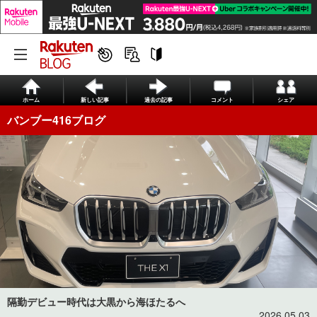
ホーム
新しい記事
過去の記事
コメント
シェア
バンブー416ブログ
隔勤デビュー時代は大黒から海ほたるへ
2026.05.03