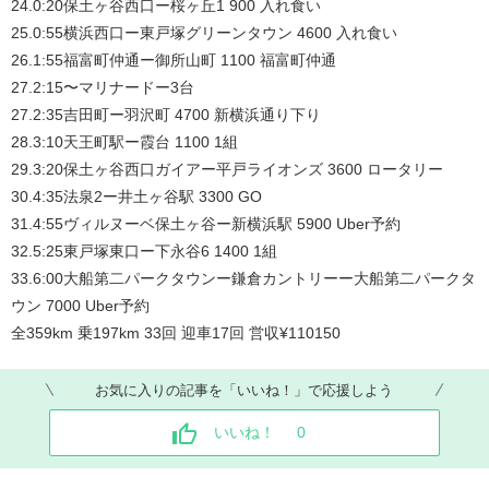
24.0:20保土ヶ谷西口ー桜ヶ丘1 900 入れ食い
25.0:55横浜西口ー東戸塚グリーンタウン 4600 入れ食い
26.1:55福富町仲通ー御所山町 1100 福富町仲通
27.2:15〜マリナードー3台
27.2:35吉田町ー羽沢町 4700 新横浜通り下り
28.3:10天王町駅ー霞台 1100 1組
29.3:20保土ヶ谷西口ガイアー平戸ライオンズ 3600 ロータリー
30.4:35法泉2ー井土ヶ谷駅 3300 GO
31.4:55ヴィルヌーベ保土ヶ谷ー新横浜駅 5900 Uber予約
32.5:25東戸塚東口ー下永谷6 1400 1組
33.6:00大船第二パークタウンー鎌倉カントリーー大船第二パークタ
ウン 7000 Uber予約
全359km 乗197km 33回 迎車17回 営収¥110150
お気に入りの記事を「いいね！」で応援しよう
いいね！
0