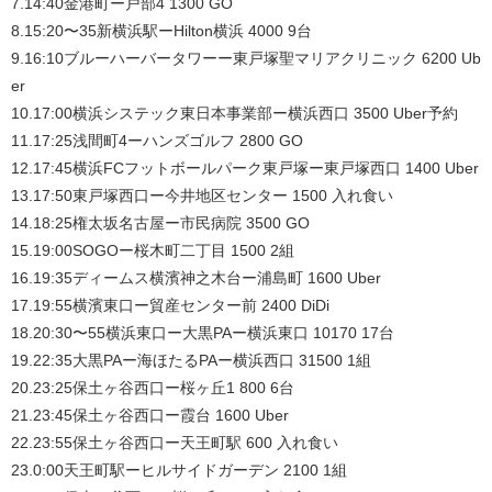
7.14:40金港町ー戸部4 1300 GO
8.15:20〜35新横浜駅ーHilton横浜 4000 9台
9.16:10ブルーハーバータワーー東戸塚聖マリアクリニック 6200 Ub
er
10.17:00横浜システック東日本事業部ー横浜西口 3500 Uber予約
11.17:25浅間町4ーハンズゴルフ 2800 GO
12.17:45横浜FCフットボールパーク東戸塚ー東戸塚西口 1400 Uber
13.17:50東戸塚西口ー今井地区センター 1500 入れ食い
14.18:25権太坂名古屋ー市民病院 3500 GO
15.19:00SOGOー桜木町二丁目 1500 2組
16.19:35ディームス横濱神之木台ー浦島町 1600 Uber
17.19:55横濱東口ー貿産センター前 2400 DiDi
18.20:30〜55横浜東口ー大黒PAー横浜東口 10170 17台
19.22:35大黒PAー海ほたるPAー横浜西口 31500 1組
20.23:25保土ヶ谷西口ー桜ヶ丘1 800 6台
21.23:45保土ヶ谷西口ー霞台 1600 Uber
22.23:55保土ヶ谷西口ー天王町駅 600 入れ食い
23.0:00天王町駅ーヒルサイドガーデン 2100 1組