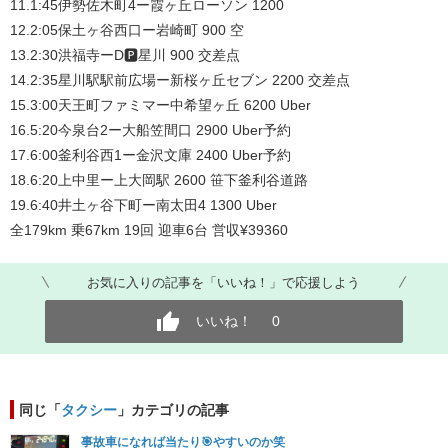
11.1:45伊勢佐木町4ー霞ヶ丘ローソン 1200
12.2:05保土ヶ谷西口ー岩崎町 900 空
13.2:30洪福寺ーD🅿️星川 900 交差点
14.2:35星川駅駅前広場ー新桜ヶ丘セブン 2200 交差点
15.3:00天王町ファミマー中希望ヶ丘 6200 Uber
16.5:20今泉台2ー大船笠間口 2900 Uber予約
17.6:00釜利谷西1ー金沢文庫 2400 Uber予約
18.6:20上中里ー上大岡駅 2600 笹下釜利谷道路
19.6:40井土ヶ谷下町ー南太田4 1300 Uber
全179km 乗67km 19回 迎車6台 営収¥39360
お気に入りの記事を「いいね！」で応援しよう
いいね！
0
同じ「
タクシー
」カテゴリの記事
事故車になれば当たり🎯やすいのか笑