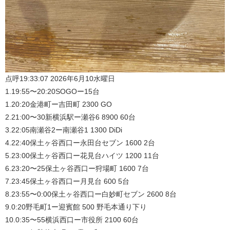
点呼19:33:07 2026年6月10水曜日
1.19:55〜20:20SOGOー15台
1.20:20金港町ー吉田町 2300 GO
2.21:00〜30新横浜駅ー瀬谷6 8900 60台
3.22:05南瀬谷2ー南瀬谷1 1300 DiDi
4.22:40保土ヶ谷西口ー永田台セブン 1600 2台
5.23:00保土ヶ谷西口ー花見台ハイツ 1200 11台
6.23:20〜25保土ヶ谷西口ー狩場町 1600 7台
7.23:45保土ヶ谷西口ー月見台 600 5台
8.23:55〜0:00保土ヶ谷西口ー白妙町セブン 2600 8台
9.0:20野毛町1ー迎賓館 500 野毛本通り下り
10.0:35〜55横浜西口ー市役所 2100 60台