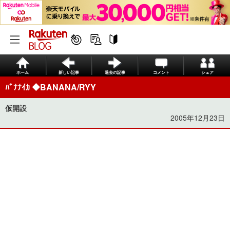
ホーム
新しい記事
過去の記事
コメント
シェア
ﾊﾞﾅﾅｲｶ ◆BANANA/RYY
仮開設
2005年12月23日