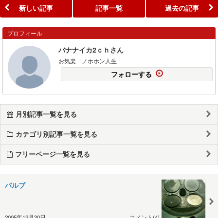
新しい記事
記事一覧
過去の記事
プロフィール
バナナイカ2ｃｈさん
お気楽 ノホホン人生
フォローする
月別記事一覧を見る
カテゴリ別記事一覧を見る
フリーページ一覧を見る
バルブ
2005年12月20日
コメント(4)