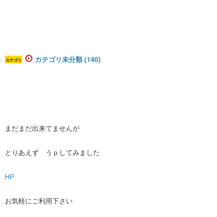
カテゴリ未分類 (140)
カテゴリ
まだまだ出来てませんが
とりあえず うｐしてみました
HP
お気軽にご利用下さい