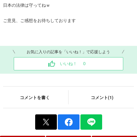
日本の法律は守ってねｗ
ご意見、ご感想をお待ちしております
お気に入りの記事を「いいね！」で応援しよう
いいね！
0
コメントを書く
コメント(1)