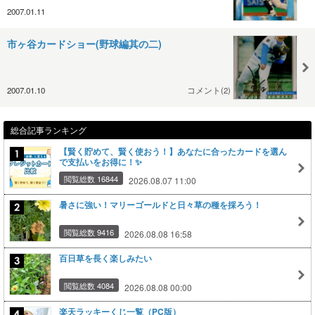
2007.01.11
市ヶ谷カードショー(野球編其の二)
2007.01.10
コメント(2)
総合記事ランキング
【賢く貯めて、賢く使おう！】あなたに合ったカードを選ん
で支払いをお得に！✨
閲覧総数 16844
2026.08.07 11:00
暑さに強い！マリーゴールドと日々草の種を採ろう！
閲覧総数 9416
2026.08.08 16:58
百日草を長く楽しみたい
閲覧総数 4084
2026.08.08 00:00
楽天ラッキーくじ一覧（PC版）