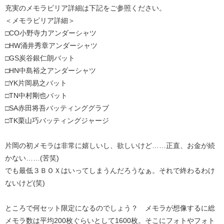
充実のメモラビリア詳細は下記をご参照ください。
＜メモラビリア詳細＞
□CO小野寺力アンダーシャツ
□HW涌井秀章アンダーシャツ
□GS炭谷銀仁朗バット
□HN中島裕之アンダーシャツ
□YK片岡易之バット
□TN中村剛也バット
□SA赤田将吾バッティンググラブ
□TK栗山巧バッティングジャージ
片岡の初メモラは非常に嬉しいし、欲しいけど……正直、お金が続
かない……(苦笑)
でも最低３ＢＯＸはいってしまうんだろうなぁ。それで終わるわけ
ないけど(笑)
ところで何セット限定になるのでしょう？ メモラが想像するに総
メモラ数は平均200枚ぐらいとして1600枚。そこにフォトやフォト