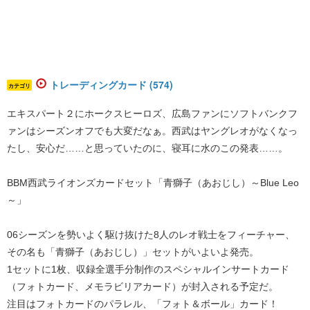
トレーディングカード (574)
カテゴリ
エキスパート２にホークスヒーロズ、広島ファンにソフトバンクフ
ァンはシーズンオフでも大変だなぁ。西武はヤングレオがなくなっ
たし、安心だ……と思っていたのに、寝耳に水のこの発表……。
BBM西武ライオンズカードセット「青獅子（あおじし）～Blue Leo
～」
06シーズンを勢いよく駆け抜けた8人のレオ戦士をフィーチャー、
その名も「青獅子（あおじし）」セットがいよいよ発売。
1セットに1枚、収録全選手分制作のスペシャルインサートカード
（フォトカード、メモラビリアカード）が封入される予定だ。
注目はフォトカードのパラレル、「フォト＆ボール」カード！