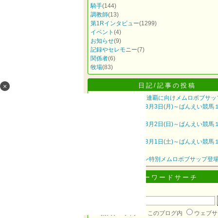
騎手
(144)
調教師
(13)
第1Rインタビュー
(1299)
イベント
(4)
お知らせ
(9)
記録やセレモニー
(7)
関係者
(6)
牧場
(83)
日記/記事の投稿
×
ばんえいグランプリ6連覇に向けメムロボブサッ
今井千尋騎手2026年8月3日(月)～ばんえい競馬
ビュー～
臼杵龍美騎手2026年8月2日(日)～ばんえい競馬
ビュー～
大友一馬騎手2026年8月1日(土)～ばんえい競馬
ビュー～
今週の注目！オープン特別メムロボブサップ登
キーワードサーチ
▼キーワード検索
楽天ブログ内
このブログ内
ウェブサ