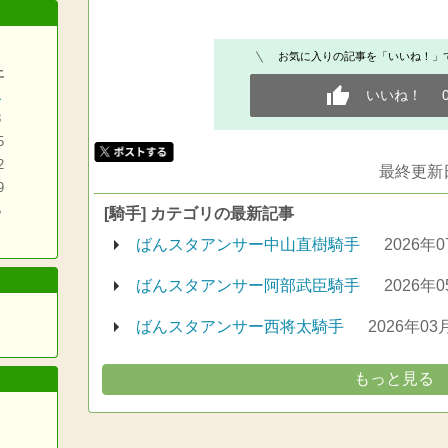
お気に入りの記事を「いいね！」
土
いいね！
1
8
5
2
最終更新日
9
5
[騎手] カテゴリの最新記事
ばんスタアンサー中山直樹騎手
2026年
ばんスタアンサー阿部武臣騎手
2026年
ばんスタアンサー西将太騎手
2026年03
もっと見る