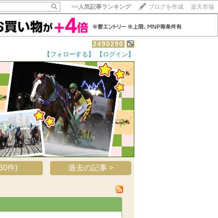
>>
人気記事ランキング
ブログを作成
楽天市場
2490290
【フォローする】
【ログイン】
【毎日開催】
15記事にいいね！で1ポイント
10秒滞在
いいね!
--
/
--
0件)
過去の記事 >