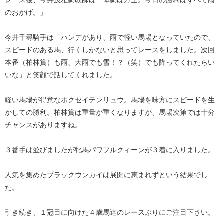
レース後、今井茂雅調教師は「体調は万全。今日の勝利はすべて雨
のおかげ。」
今井千尋騎手は「ハンデがあり、雨で軽い馬場となっていたので、
スピードのある馬、行くしかないと思ってレースをしました。次回
本番（柏林賞）も雨、大雨でも雪！？（笑）でも降ってくれたらい
いな」と笑顔で話してくれました。
軽い馬場が得意なホクセイテンリュウ。馬場を味方にスピードを生
かしての勝利。柏林賞は重量が重くなりますが、馬場次第では十分
チャンスがありますね。
３番手は並びましたが牝馬パワフルクィーンが３着に入りました。
人気を集めたブラックウンカイは展開に恵まれずという結果でし
た。
引き続き、１冠目に向けた４歳馬達のレースぶりにご注目下さい。