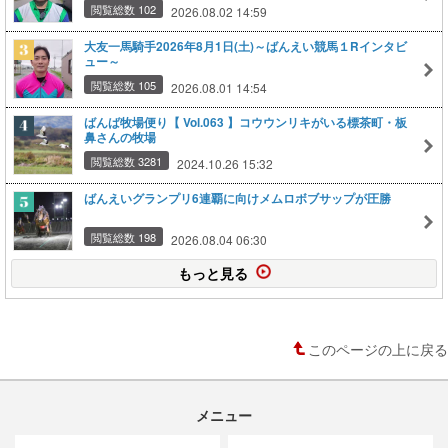
閲覧総数 102
2026.08.02 14:59
大友一馬騎手2026年8月1日(土)～ばんえい競馬１Rインタビ
ュー～
閲覧総数 105
2026.08.01 14:54
ばんば牧場便り【 Vol.063 】コウウンリキがいる標茶町・板
鼻さんの牧場
閲覧総数 3281
2024.10.26 15:32
ばんえいグランプリ6連覇に向けメムロボブサップが圧勝
閲覧総数 198
2026.08.04 06:30
もっと見る
このページの上に戻る
メニュー