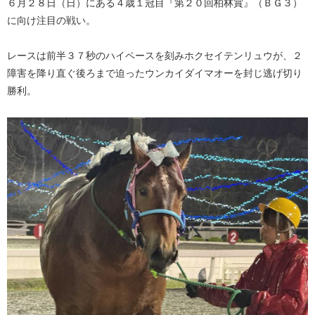
６月２８日（日）にある４歳１冠目『第２０回柏林賞』（ＢＧ３）
に向け注目の戦い。
レースは前半３７秒のハイペースを刻みホクセイテンリュウが、２
障害を降り直ぐ後ろまで迫ったウンカイダイマオーを封じ逃げ切り
勝利。