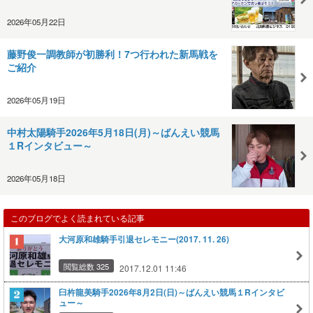
2026年05月22日
藤野俊一調教師が初勝利！7つ行われた新馬戦を
ご紹介
2026年05月19日
中村太陽騎手2026年5月18日(月)～ばんえい競馬
１Rインタビュー～
2026年05月18日
このブログでよく読まれている記事
大河原和雄騎手引退セレモニー(2017. 11. 26)
閲覧総数 325
2017.12.01 11:46
臼杵龍美騎手2026年8月2日(日)～ばんえい競馬１Rインタビ
ュー～