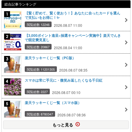
総合記事ランキング
【賢く貯めて、賢く使おう！】あなたに合ったカードを選ん
で支払いをお得に！✨
閲覧総数 12246
2026.08.07 11:00
【3,000ポイント進呈×抽選キャンペーン実施中】楽天でんき
で固定費見直し
閲覧総数 20867
2026.08.04 11:00
楽天ラッキーくじ一覧（PC版）
閲覧総数 11201305
2026.08.07 08:35
スマホは常に手元に・微笑み返したくなる千日紅
閲覧総数 2227
2026.08.07 00:10
楽天ラッキーくじ一覧（スマホ版）
閲覧総数 8780347
2026.08.07 08:36
もっと見る