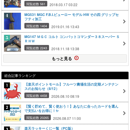
閲覧総数 561
2018.03.17 03:22
MG531 MGC F.B.I.ビューロー モデル HW その四 グリップセ
フティ加工
閲覧総数 1404
2019.01.16 13:43
MG147 ＭＧＣ コルト コンバットコマンダー３８スーパー Ｓ
ＲＨＷ
閲覧総数 2243
2018.11.18 13:38
もっと見る
総合記事ランキング
【楽天ポイントモール】フルーツ農場生活の定期メンテナン
スのお知らせ（8/12）
閲覧総数 4458
2026.08.10 08:19
【賢く貯めて、賢く使おう！】あなたに合ったカードを選ん
で支払いをお得に！✨
閲覧総数 20265
2026.08.07 11:00
楽天ラッキーくじ一覧（PC版）