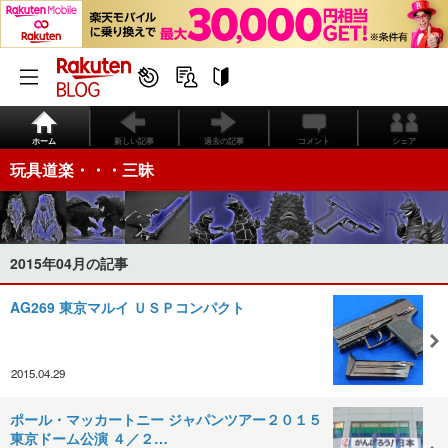
ホーム
新しい記事
過去の記事
コメント
シェア
玩具道楽・・・三昧
2015年04月の記事
AG269 東京マルイ ＵＳＰコンパクト
2015.04.29
ポール・マッカートニー ジャパンツアー２０１５
東京ドーム公演 ４／２…