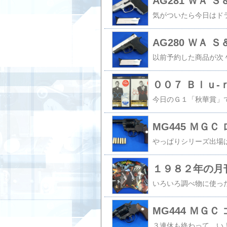
AG281 ＷＡ
AG280 ＷＡ
００７ Ｂｌｕ-
MG445 ＭＧＣ
１９８２年の月
MG444 ＭＧＣ