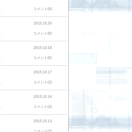
ました。残念なのがスライドストップノッチに欠けが目立ってきたこと。購入時にはそれ程気になりませんでしたが、何度か撃って遊んだ後に見たら、画像のような状況になっていました。現行モデルでもノッチ対策はしてなかったんですね（やっぱり一世代前のモデル？）。近々他のモデルと合わせて、ノッチ対策にとりかかることにします。実射してみると先に紹介したショーティ４０と同様、反動も強いしジャムも無く撃っていて楽しいモデルです。また新しい固定ＨＯＰ仕様なので、集弾性も良さそうな感じです。やっぱりＭ５９系は握りにくさはあるものの好みです。ＷＡが直営店とネットでの直販のみに切り換えてから、割引販売もしなくなった（以前はセール以外もネット割引はありました）ので中古購入が増えましたけど、気になっているモデルは無理しても直販かな〜今日はここまで！！！！！！新しくトイガンサイト始めました→お座敷SHOOTERS.comフェイスブックページ始めました→お座敷シューターのトイガン日記人気ブログランキングへ←ポチッとお願いします
コメント(0)
2015.10.20
ムでよく見られる仕様です。実際に右から押し込むとデコッキングできます。全体がコンパクトなのに反してグリップはＭ５９譲りの太さなので、握った感じは最近のポリマーフレームオートのような握りやすさはありません。グリップパネルを薄くしたりバックストラップにカーブを付けたりの工夫はしてありますが、手の大きい自分でも太く感じます。実際に撃ってみると反動も強く、撃って楽しいですね。一昔前のモノなので可変ＨＯＰ仕様ですけど室内で撃つ分には命中精度に不満はありません。良く耳にする経年でグリップにベタツキが出るという問題も無いので、当たり個体だったようです。今日はここまで！！！！！！新しくトイガンサイト始めました→お座敷SHOOTERS.comフェイスブックページ始めました→お座敷シューターのトイガン日記人気ブログランキングへ←ポチッとお願いします
コメント(6)
2015.10.18
ージが強すぎです。今回このセットの他にピアース・ブロスナンとダニエル・クレイグのセットが発売されましたが、ティモシー・ダルトン版とジョージ・レーゼンビー版の３話分は無し。個人的に好きな「女王陛下の００７」は単品で買うはめになりそうです。今回のセットシリーズの定価と実売価格の差を考えると、定価って何？と素朴な疑問を感じます。ソフトが売れない時代なのは分かりますが、新品が５０％ｏｆｆで売られてもね。それよりも早く全話見なくっちゃ。今日はここまで！！！！！新しくトイガンサイト始めました→お座敷SHOOTERS.comフェイスブックページ始めました→お座敷シューターのトイガン日記人気ブログランキングへ←ポチッとお願いします
コメント(0)
2015.10.17
頭のチラシに安全対策上云々と説明が書かれていたのを思い出しました。不評だったためか直ぐに改訂されたようで、後期のＳＰＧモデルには見られません。同様の対策にコルト３２オートの金色のバレルブッシングがあったのを憶えています。ＭＧＣのローマンとかパイソンあたりの古めのモデルは、個人的にＡＢＳの方が好みです。当時のイメージが残っていることもありますが、ＡＢＳの地肌がキレイなんですよね。特に中古を入手した時は補修も簡単というメリットもありますし。よく考えるとＡＢＳ地肌のモデルガンが発売されていたのは９０年半ば頃までだから、そろそろＭＧＣのモデルガンも骨董に近いジャンルになってきたってことですかね。今日はここまで！！！！！新しくトイガンサイト始めました→お座敷SHOOTERS.comフェイスブックページ始めました→お座敷シューターのトイガン日記人気ブログランキングへ←ポチッとお願いします
コメント(2)
2015.10.14
ーＵＺＩ「ＷＡ ＡＲ７」「スズキ コンバットコマンダー」等はこの年の発売です。東京マルイが作るモデルガンシリーズのガバメントを出したのもこの年でだから、ほぼモデルガン１色ですね。実銃の世界ではアメリカ軍次期制式拳銃トライアル中で、新世代の多弾数９ｍｍオートに注目が集まっていた時期ですが、グロックに代表されるポリマーオートはまだ登場していません。この年の実銃記事や広告を出していたトイガンメーカーで現在残っているものはごく僅か。改めて３０年という時代を感じました。今日はここまで！！！！！！▶▶ 月刊ＧＵＮ誌1982年度（1月~12月号）のINDEX記事はこちら新しくトイガンサイト始めました→お座敷SHOOTERS.comフェイスブックページ始めました→お座敷シューターのトイガン日記人気ブログランキングへ←ポチッとお願いします
コメント(2)
2015.10.13
だけが記憶に残っているのでパイソンの廉価版的イメージが刷り込まれています。刑事ドラマ全盛期を知っている世代なので愛着はありますが、やっぱり地味だとそれ程強い感情移入はできませんね。確かＭＧＣ製の木グリはバーゲン時に入手したはずなので、ドレスアップしてやりたいところですが未だに見つかっていません。もしかしたら、持っていると思っているだけで、これが呆けの始まりって奴かもしれませんけどｗ今日はここまで！！！！！新しくトイガンサイト始めました→お座敷SHOOTERS.comフェイスブックページ始めました→お座敷シューターのトイガン日記人気ブログランキングへ←ポチッとお願いします
コメント(2)