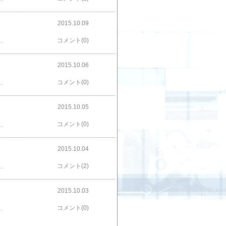
2015.10.09
面との色合いも良い感じに仕上がっています。恐らく当時のオリジナルと思える木製グリップ（ＭＧＣ純正のようですが）も付属していたので、かなり完成度の高い塗装カスタムだったと思われます。恐らく販売時では手が出せない価格だったんでしょうね。ＧＢＢのガバを空撃ちで作動させるのも楽しいですけど、仕上げが良いモデルガンを手にして眺めるのも、別の楽しさがあって良いものですね。今日はここまで！！！！！！新しくトイガンサイト始めました→お座敷SHOOTERS.comフェイスブックページ始めました→お座敷シューターのトイガン日記人気ブログランキングへ←ポチッとお願いします
コメント(0)
2015.10.06
から通す）が必要ですが、純正スリングでなくても問題無く取り付けできました。この状態だと、構えたときに気持ちスリングが短い気がします。基本的に長さの調整機能は無いので、スリングのリングに止めている金具を直接スイベルリングに止めることで、長さを伸ばすことが出来るようになっています。そうすると今度は肩掛け時には長過ぎる感じなので、どちらかを選ぶしか無さそうです。結局、短そうですが収まりの良い精機の取付に落ち着きました。今日はここまで！！！！！！▶ ＭＵＬＥ（ＣＡＷ）トンプソンＭ１Ａ１の詳しいレビュー記事はこちら新しくトイガンサイト始めました→お座敷SHOOTERS.comフェイスブックページ始めました→お座敷シューターのトイガン日記人気ブログランキングへ←ポチッとお願いします
コメント(0)
2015.10.05
かっていました。「買っておけば良かった病」ですね。一時はハドソンの中古を本気で買おうとも考えていたので、ＭＵＬＥの再販は嬉しかったですね。さすがにベースが３０年前の製品なので、手放しに喜べない部分も沢山あります。根本的にバレル強度が足りない部分や、ロアーフレームが反り気味で、上下フレームににガタが出る部分はハドソン時代からの欠点ですね。当面発火はしそうにないので発火性能についての評判は置いて置きますが、古い金型を使用した再生産モデルにはやはり限界があるんですね。３０年前のモデルガンは上手く動かなくても当たり前、初期不良も日常茶飯事でしたから、その当時のモデルを多少手直ししたところで、今の基準を満たすことは難しいのでしょう。個人的には中古買うよりもリメイクしてくれた方が良かったと思ってます。特にあのストック類を付けて今回の価格はバーゲンでしょうね。できれば２０連マガジンが欲しかったな〜（上の画像はＭＧＣの２０連マガジンを装着してます）今日はここまで！！！！！！▶ ＭＵＬＥ（ＣＡＷ）トンプソンＭ１Ａ１の詳しいレビュー記事はこちら新しくトイガンサイト始めました→お座敷SHOOTERS.comフェイスブックページ始めました→お座敷シューターのトイガン日記人気ブログランキングへ←ポチッとお願いします
コメント(0)
2015.10.04
す。Ｍ５９のグリップが分厚くてレースガンに向かない欠点を力技で解消しています。最も木製グリップを標準装備にしたので、フレームの薄さはじっかんできませんでしたけど。他にもアルミ製コンプやスライド正面のセレーション加工等、かなり手の込んだモデルで、カスタムの名称を付けていたのが理解できます。発売当時はバリエ展開が多すぎて購入できませんでしたが、１０年ほど前に木グリ欲しさに中古品を入手。コンディションも悪くなかったので、そのまま手元に残ることになりました。久しぶりに手にして見ると、仕上げが良いのに驚きます。試しにガスを入れてみるとガス漏れもなく、ＢＢ弾も発射可能。近距離ながら集弾性も悪く無さそうです。最も当時のＭＧＣらしく弾速はかなり低くしてあるようです。架空モデルなのに実際にありそうなデザインにまとめているところが、当時のＭＧＣの凄さだったのかもしれません。今日はここまで！！！！！！新しくトイガンサイト始めました→お座敷SHOOTERS.comフェイスブックページ始めました→お座敷シューターのトイガン日記人気ブログランキングへ←ポチッとお願いします
コメント(2)
2015.10.03
構にあります。シリンダーは回転せずに給弾カセットを収納するカバーの役割しかありません。このメカから後のペガサスメカが生まれたと言うことですが、かなり視点を変えて発展させないとペガサスにはならないと思います。カセットの給弾方式に片鱗が見える程度です）。久しぶりにガスを入れてみたら、ガス漏れも無くパッキンは健在。普通にＢＢ弾の発射も出来ました。ＭＵＬＥ（ＣＡＷ）のブルドッグと比べてみて、ディテールやリアサイト部の違いはあるにしても、サイズや形状がリアルだった事が初めて分かりました。もちろん３０年近く前の製品ですから今の製品と比べものにはなりませんが、ガスガン黎明期の試行錯誤をしていた懐かしい時代を感じさせるモデルです。今日はここまで！！！！新しくトイガンサイト始めました→お座敷SHOOTERS.comフェイスブックページ始めました→お座敷シューターのトイガン日記人気ブログランキングへ←ポチッとお願いします
コメント(0)