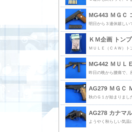
MG443 ＭＧ
ＫＭ企画 トン
MG442 ＭＵ
AG279 ＭＧ
AG278 カナ