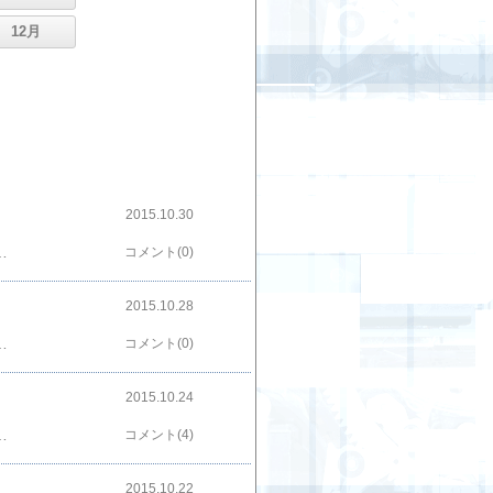
12月
2015.10.30
抉られて薄く作られているのが特徴です。この木製グリップも厚みが無いので、スクリューの締め付けには注意が必要そうです。さすがに最近のものではないので、多少木グリのバックストラップ部を削婁必要がありましたが、純正グリップなのでサイズ等はピッタリです。バレルシュラウドのないローマンはマーブル調のプラグリップの印象が強いですけど、やっぱり木グリにした方が格好良いですね。昔からの、一番手っ取り早いドレスアップです。ＣＡＷからはスクエアパッドのグリップが発売されていたので、今のうちに４インチ用に入手しておこうかな。確かＭＧＣのはラウンド用だけだったはずだし、木グリ等は品切れになるとなかなか再販されないですからね。今日はここまで！！！！！！新しくトイガンサイト始めました→お座敷SHOOTERS.comフェイスブックページ始めました→お座敷シューターのトイガン日記人気ブログランキングへ←ポチッとお願いします
コメント(0)
2015.10.28
。ショートスライドとフルサイズフレームのバランスも良いですね。合わせてブッシングレスのコーンバレルが新鮮です。グリップはキャロムショット製の木グリにＷＡのウイルソンメダリオンを取り付けたものに交換しています。グリップの厚みやチェッカリングが違いますが、実銃グリップぽい雰囲気にはなってますね。このモデルもスライドストップノッチの強化がされていないので、ショーティー４０と合わせてて加工することにしました。気軽に撃って遊ぶためには多少面倒なことも我慢しないとですね。今日はここまで！！！！！新しくトイガンサイト始めました→お座敷SHOOTERS.comフェイスブックページ始めました→お座敷シューターのトイガン日記人気ブログランキングへ←ポチッとお願いします
コメント(0)
2015.10.24
０
リッジを開発する等、快調なＢＬＫ作動を追求しているのはＧＭ７からの一貫した姿勢ですね。リアサイトがスライドと一体化していたり表面仕上げが樹脂素材そのままだったりと、各所にローコストを感じる部分もありますが、コルトの商標を取って販売価格をＧＭ７シリーズよりも１万近く下げているのは大したものです。個人的にはこれでも発火しづらい価格ですけれど、撃っても破損しないタニコバガバなので暇を見つけて発火に踏み切ります。ポリマーＣＰカートを早く試してみたいですね。今日はここまでタニオ・コバ ＧＭ７．５ ＣＯＬＴ ＭＫ．４ シリーズ７０の詳しいレビュー記事はこちら新しくトイガンサイト始めました→お座敷SHOOTERS.comフェイスブックページ始めました→お座敷シューターのトイガン日記人気ブログランキングへ←ポチッとお願いします
コメント(4)
2015.10.22