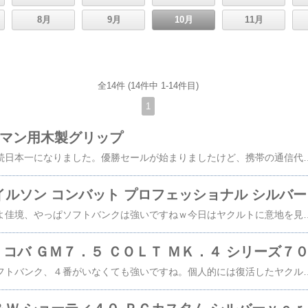
8月
9月
10月
11月
全14件 (14件中 1-14件目)
1
ーマン用木製グリップ
ソフトバンクが２年連続日本一になりました。優勝セールが始まりましたけど、携帯の通信代の割引とかは無いのかな。さて今回は探し当てた「ＭＧＣ純正 ローマン用木製グリップ」です。御徒町のニューＭＧＣで購入したのは、なんとなく憶えていますが恐らく９０年代半ばでしょうか。それまで、ローマンは購入していなかったのでＳＲＨＷモデルの購入後かもしれません。ＭＧＣの木グリは９０年代以降、レーザー加工仕様になったのか、チェッカリング加工が精密になったり、木グリ自体の厚みが薄く握りやすくなったり、デキが格段に良くなっていました。固定スライドガスガン用が多かったですけれど、モデルガン用も新たに発売されていましたね。このローマン用もそのうちの一つで、パイソンやトルーパー等のリボルバー用のチェッカリング入りの木グリもこの時期に幾つか作られていたと思います。ローマンなどの古い設計のリボルバーはグリップ部の肉厚があるため、木グリ自体は裏側が
 ウイルソン コンバット プロフェッショナル シルバー
日本シリーズもいよいよ佳境、やっぱソフトバンクは強いですねｗ今日はヤクルトに意地を見せてもらいたいですね。さて今回は「 ＷＡ ウイルソン コンバット プロフェッショナル シルバー」ＧＢＢです。これも以前中古購入したものですが、本体のみだったにも関わらず余り使用された形跡の無い綺麗な個体でした。思い返せばシルバーモデルに惹かれていた時期だったんですかね。フレーム後部にピンがあったので最初はてっきりＲタイプだと思っていましたが、よく調べたら最初のＳＣＷでＳＣＷ１と言うタイプのようです。手動でハンマーダウンできないとガバじゃ無いと思っているので大満足です。未だに所持している理由の一つですね。サイズ的にはコマンダーサイズなので、淡泊なウイルソン刻印でも間延び感はありません
オ・コバ ＧＭ７．５ ＣＯＬＴ ＭＫ．４ シリーズ７
日本シリーズ初戦はソフトバンク、４番がいなくても強いですね。個人的には復活したヤクルトの館山に頑張って欲しいんですが、さてどうなるか。さて今回は「タニオ・コバ ＧＭ７．５ ＣＯＬＴ ＭＫ．４ シリーズ７０」モデルガンです。ＧＭ７発売から６年経って、やっと念願のノーマルガバメントが発売されました。スライド自体は昨年ぐらいからイベントで単品パーツとして販売していましたが、その頃はフレーム他の金型製作までは難しいと言っていたので、完成して何よりです。ＭＧＣのＧＭ５以降、コマーシャルガバと言えばシリーズ７０というイメージが染みついているので、タニコバからの発売は正直嬉しいですね。クッキリし過ぎのスライド刻印も新鮮に感じるから、主観なんていい加減なものです。ノーマルガバのスライドやフレーム等の外部パーツだけでなく、新型のポリマーＣＰカート