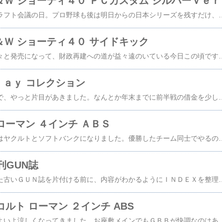
 Ｓ＆Ｗ ショーティ４０ ＰＣカスタム シルバーｖｅｒ
気がついたら今日はドラフト会議の日。プロ野球も後は明日からの日本シリーズを残すだけ、今年も残り少なくなりました。さて今回は「 ＷＡ Ｓ＆Ｗ ショーティ４０ ＰＣカスタム シルバーｖｅｒ」ＧＢＢです。このモデルは今年になってから中古で購入したもの。一昔前のモデルだと思って入手しましたが、調べてみる限り現行モデルのようだったので、得した気分になっています。それにしてもＷＡのモデルは同じモデルでも生産年が違うものがありすぎなので、買うのに知識と勇気が要ります。Ｓ＆Ｗパフォーマンスセンターカスタムのショーティー４０をモデルアップしているようで、フロントのセレーションが特徴的です。このセレーションのために他のショーティ４０のスライド前部にある、斜めのカットが無くなっているのが個人的にはＭ５９を彷彿させるので好きですね。ＨＷ素材にシルバー塗装のスライドフレームとトリガーやスライドストップ等の金属パーツの黒色が良いコントラストになっています。最近はＷＡのシルバー塗装を見慣れてきているので、昔のような安っぽさはあまり感じなくなり
 Ｓ＆Ｗ ショーティ４０ サイドキック
以前予約した商品が次々と発売になって、財政再建への道が益々遠のいている今日この頃です。さて今回は予約商品とは関係のない「 ＷＡ Ｓ＆Ｗ ショーティ４０ サイドキック」ＧＢＢです。このモデルは以前中古で入手したモデルで、ガバカスタムに慣れしんだ身としては、ツートンカラーはフレームシルバーが当たり前だったので、スライドシルバー＆フレームブラックに違和感がありました。それでも購入したのは、単純に固定スライド時代からＭ５９系のコンパクトモデルがお気に入りだったからです。固定スライド時代はＭ６９０６の名称だったと思いますが、ＧＢＢになってからはモデルナンバーなしのショーティー４０としてバリエ展開されています。このモデルの特徴の一つが、Ｓ＆Ｗ伝統のスライド上のセフティが廃止されてデコッキングボタンになっていること。これは実銃ではパフォーマンスセンターのカスタ
ｒａｙ コレクション
今日のＧ１「秋華賞」で、やっと片目があきました。なんとか年末までに前半戦の借金を少しは返せれば良いんですけど。さて今回は「００７ Ｂｌｕ-ｒａｙ コレクション」です。年末の新作公開に先駆けて、過去の００７シリーズのＢｌｕ−ｒａｙセットが発売になりました。自分的は００７はショーン・コネリーとロジャー・ムーア−なので、２セット分を購入しました。全話見ていないけれども、画質も綺麗になっているので今のところ満足です。個人的には「ロシアより愛をこめて」「ゴールドフィンガー」「私を愛したスパイ」あたりが好きなんですけど、「ユア・アイズ・オンリー」までは、それぞれ印象に残っています。特にコネリー版はテレビで見ているので若山弦蔵の吹き替えのイメ
 ローマン ４インチ ＡＢＳ
やっぱりシリーズ出場はヤクルトとソフトバンクになりました。優勝したチーム同士でやるのが日本シリーズですから妥当ですよね。今回はソフトバンクの方が強そうな気がします。さて今回は「ＭＧＣ ローマン ４インチ ＡＢＳ」モデルガンです。これはＣＡＷからリバイバル版が発売された頃に、価格に納得できなかったのでオクで中古を探して購入したものです。ＡＢＳ時代の未発火モノですが４インチは２インチに比べて人気がないようで、当時の定価で入手できました。４インチモデルは初入手だったのですが、グリップがスクエアタイプで２インチと異なっているのを初めて知りました。当時は売れていたせいかバリエにも手がかかっていますね。実銃用や木グリを付けた方が価格を抑えられる昨今とは作る量の桁が違うんでしょうね。入手モデルは「ＳＰＧマーク」施行長後のモノらしく、バレルインサートが目立つ形状になっています。これを見て、昔の専門誌かＭＧＣ店
刊GUN誌
いろいろ調べ物に使った古いＧＵＮ誌を片付ける前に、内容がわかるようにＩＮＤＥＸを整理しました。今回は１９８２年度で、同じ作業は１９７８年度に続き２回目です。ＧＵＮ誌の古い記事を探すのには「ピュアブック」なるサイトがありますが、残念ながらトイガン記事やトイガン広告については記載が無いので、いささか不便。それなら暇を見つけて自分でデーターベースにまとめようと思ってやり始めましたが、手作業の入力は超面倒。遅々として進まないのが現状です。今回まとめた８２年度はモデルガンブーム真っ只中で、各社毎月のように新製品を出していました。「ＭＧＣ ＶＰ７０」「ＭＧＣ ＧＭ５」「ＣＭＣ ＭＩＮＩ１４」「ＣＭＣ Ｍ１９」「ハドソン ＰＰＳＨ４１」「ハドソン ブローニングベービー」「コクサイ コルトポケット」「コクサイ Ｍ１９＆Ｍ６６」「マルシン Ｍ８４」「ニュ
 コルト ローマン ２インチ ABS
３連休も終わって、いよいよ涼しくなってきました。お座敷メインでもＧＢＢが快調なのはあと少しの間ですねｗさて今回は「ＭＧＣ コルト ローマン ２インチ ＡＢＳ」モデルガンです。暫く前まで、ローマンはＳＲＨＷが初だったと思っていたのですが、３年前に大規模荷物整理をしたときに発見しました。所持モデルはＡＢＳ製のＳＰＧマークが付いていない初期のモデルで、シュラウドの無いタイプ。以前は小型リボルバーの印象が強かったのが、改めて見ると全体にボリュームがあります。パイソンなんかと比較すれば小型だったってことでしょうね。今となっては貴重なモデルって事なんでしょうが、個人的には当時の価格５，０００円