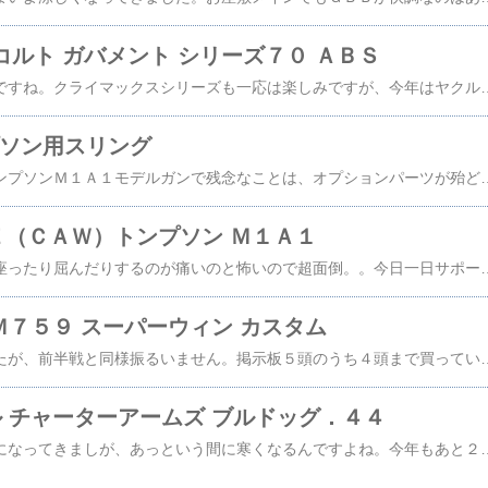
Ｃ コルト ガバメント シリーズ７０ ＡＢＳ
明日から３連休嬉しいですね。クライマックスシリーズも一応は楽しみですが、今年はヤクルトに勝てる気がしないので、阪神に勝ててもね。さて今回は「ＭＧＣ コルト ガバメント シリーズ７０ ＡＢＳ」モデルガンです。以前中古で入手したスモールカート時代のガバメントですが、どこかのショップカスタムらしく表面は塗装の後にサイドポリッシュ仕上げになっています。サイドポリッシュのおかげでスライド左右の刻印は薄くなっていますが、目立つ傷も無く綺麗な仕上がりを保っています。またトリガーとハンマー以外の金属パーツはメッキがかけられているようなので、ポリッシュされていないフレーム部分の塗装
プソン用スリング
ＭＵＬＥ（ＣＡＷ）トンプソンＭ１Ａ１モデルガンで残念なことは、オプションパーツが殆ど存在しないことです。予備マガジンやカートは発売時にある程度の数が用意されたようですが、現時点では流通在庫があるか無いかの状態のようですし、昔と違ってオイラーやスリングもメーカーからの発売はありません。トンプソンのイメージはスリング付だと刷り込まれているので、探してみました。今回入手したのは「ＫＭ企画製のトンプソン用スリング」で、金具や形状も実銃用スリングに近い上にコスパも良く、何よりの入手しやすいのが決め手でした。金具はサンドブラストっぽい光沢の無い仕上げの方が好みだったり、スリングの布にもう少し厚みが欲しい気もしますが、あくまで個人の好みの問題です。取付は若干の工夫（スイベルリングに金具を一旦咬ませて
ＬＥ（ＣＡＷ）トンプソン Ｍ１Ａ１
昨日の晩から腰痛で、座ったり屈んだりするのが痛いのと怖いので超面倒。。今日一日サポーター付けてましたが、直ぐには直らないので暫く様子見ですね。さて今回は「ＭＵＬＥ（ＣＡＷ）トンプソン Ｍ１Ａ１」モデルガンです。「Ｍ３Ａ１」「ＭＡＤＭＡＸ」に続くハドソンリバイバルの第３弾。ＭＵＬＥ直販購入なので、８月２０日には届いたんですが紹介もせずに１ヶ月半も経っちゃいました。元々発火性能はともかく内部構造を忠実に再現していたハドソン製Ｍ１Ａ１をベースに、一部金型修正をかけたり発火関連パーツを再設計した上に、新たな刻印を打って完成させているので出来自体はかなり満足のいくものになっています。特に木製パーツのデキが良いので、旧ハドソン製とは見違えるような仕上がりになっています。内部構造は最終弾発射後にボルトがオープンできるシステムが組み込まれていたり、ピボットプレートが別パーツになっていたりしてかなりリアルになっています。当時のハドソンのリアル指向は凄かったんですね。個人的には大昔に六研のＭ１Ａ１を店頭で見て以来、サイドにコッキングハンドルがあるＭ１Ａ１は憧れでした。購入しなかったのは発火性能が悪いという評判と、木製ストックが妙に角張っていたことが理由でした。ＣＭＣ末期のＰＦＣカート仕様になったＭ１は入手しましたが、Ｍ１Ａ１はずっと引っか
Ｃ Ｍ７５９ スーパーウィン カスタム
秋のＧ１が始まりましたが、前半戦と同様振るいません。掲示板５頭のうち４頭まで買っていて当たらないとは・・・。さて、気を取り直して今回は「ＭＧＣ Ｍ７５９ スーパーウィン カスタム」固定スライドガスガンです。まだＧＢＢが発売される前の固定スライド時代。ＭＧＣは９３Ｒの次にＭ４５９シリーズをラインアップに加えました。モデルガンのＭ５９の金型が流用できるのと、ガスの気化に必要なダブルカラムマガジンだったからだと思われます。例によってノーマルモデル発売後怒濤のバリエモデル展開となるわけですが、個人的には最終形態と思っているのが、この「Ｍ７５９ スーパーウィンカスタムです」ベースのＭ４５９の後にロングスライドの「Ｍ５５９」（実銃ではスチールフレームモデルの名称）を作り、更に「Ｍ５５９」に新規フレームとカスタムパーツを組み合わせて「Ｍ７５９スーパーマスター」（ＭＧＣの架空モデル）となり、それをレースガンタイプにしたカスタムが、この「Ｍ７５９ スーパーウィン」ということになります。単なるバリエモデルながら、このモデルがスゴイのがフレームサイドを後加工で削って薄くしてあるという点で
マル チャーターアームズ ブルドッグ．４４
ようやく秋らしい気温になってきましが、あっという間に寒くなるんですよね。今年もあと２ヶ月、１年があっという間です。さて今回は「カナマル チャーターアームズ ブルドッグ．４４」ガスガンです。８７年頃にカナマル商事から発売されたリボルバー型ガスガンで、当時は固定スライドのガスガンしか無かったの時代なので、それなりに注目されていたと記憶しています。設計はあの六戸部氏で、製造がＫＴＷだったと後から知りました。バレル長の違いで、かなりのバリエ展開をしていたようですが、後半は売れ残ったのかカナマル商事が撤退をしたのかわかりませんが、あちこちで投げ売りをしていました。今回のブルドッグは、更に後でバーゲンされていたのを入手したものです。最初だけ弄って放置していたのを、ＭＵＬＥ（ＣＡＷ）の発売を機に比較のために引っ張り出しました。このモデルの特徴は、固定スライドガスガンのメカで給弾方法をＢＢ弾を装弾した円盤状のカセットで行うという独特の機