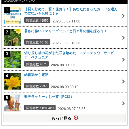
総合記事ランキング
【賢く貯めて、賢く使おう！】あなたに合ったカードを選ん
で支払いをお得に！✨
閲覧総数 18850
2026.08.07 11:00
暑さに強い！マリーゴールドと日々草の種を採ろう！
閲覧総数 10153
2026.08.08 16:58
切り戻し後の花がまた咲き始めた ニチニチソウ サルビ
ア ペチュニア
閲覧総数 4371
2026.08.09 00:00
幼馴染から電話
閲覧総数 2737
2026.08.09 00:10
楽天ラッキーくじ一覧（PC版）
閲覧総数 11205420
2026.08.07 08:35
もっと見る