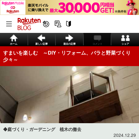
ホーム
新しい記事
過去の記事
コメント
シェア
すまいを楽しむ ～DIY・リフォーム、バラと野菜づくり
少々～
◆庭づくり・ガーデニング 植木の撤去
2024.12.29