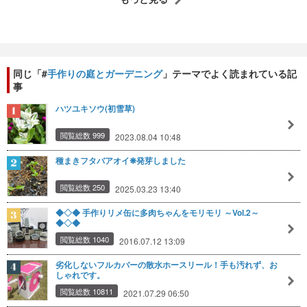
同じ「#
手作りの庭とガーデニング
」テーマでよく読まれている記
事
ハツユキソウ(初雪草)
閲覧総数 999
2023.08.04 10:48
種まきフタバアオイ❋発芽しました
閲覧総数 250
2025.03.23 13:40
◆◇◆ 手作りリメ缶に多肉ちゃんをモリモリ ～Vol.2～
◆◇◆
閲覧総数 1040
2016.07.12 13:09
劣化しないフルカバーの散水ホースリール！手も汚れず、お
しゃれです。
閲覧総数 10811
2021.07.29 06:50