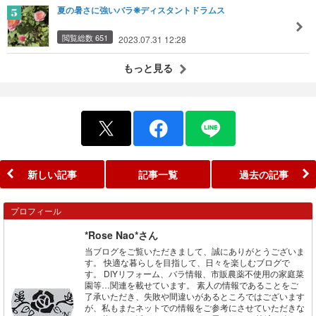
夏の暑さに強いバラ❋ディスタントドラムス
閲覧総数 651
2023.07.31 12:28
もっと見る
新しい記事
記事一覧
過去の記事
プロフィール
*Rose Nao*さん
当ブログをご覧いただきまして、誠にありがとうございま
す。 快適な暮らしを目指して、日々を楽しむブログで
す。 DIYリフォーム、バラ情報、市販農薬不使用の家庭菜
園等…関連を載せています。 素人の情報であることをご
了承いただき、失敗や間違いがあるところではございます
が、私もまたネットでの情報をご参考にさせていただきな