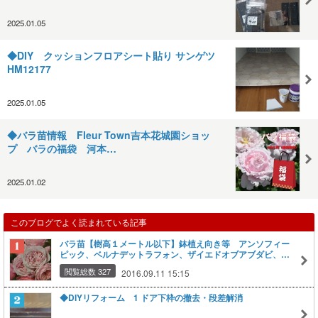
2025.01.05
◆DIY クッションフロアシート貼り サンゲツ
HM12177
2025.01.05
◆バラ苗情報 Fleur Town吉本花城園ショッ
プ バラの福袋 河本…
2025.01.02
このブログでよく読まれている記事
バラ苗【樹高１メートル以下】鉢植え向き等 アンソフィー
ピック、ベルナデットラフォン、ザイエドオブアブダビ、タ
マキ、ニキータ、粉粧楼
閲覧総数 327
2016.09.11 15:15
◆DIYリフォーム 1 ドア下枠の撤去・段差解消