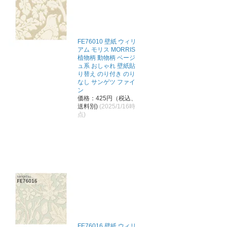
FE76010 壁紙 ウィリ
アム モリス MORRIS
植物柄 動物柄 ベージ
ュ系 おしゃれ 壁紙貼
り替え のり付き のり
なし サンゲツ ファイ
ン
価格：425円（税込、
送料別)
(2025/1/16時
点)
FE76016 壁紙 ウィリ