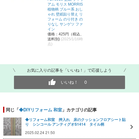
アム モリス MORRIS
植物柄 ブルー系 おし
ゃれ 壁紙貼り替え リ
フォーム のり付き の
りなし サンゲツ ファ
イン
価格：425円（税込、
送料別)
(2025/1/16時
点)
お気に入りの記事を「いいね！」で応援しよう
いいね！
0
同じ「
◆DIYリフォーム 和室
」カテゴリの記事
◆リフォーム和室 押入れ 床のクッションフロアシート貼
り シンコール アンティグオS1414 タイル柄
2025.02.24 21:50