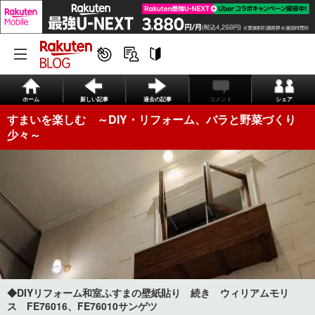
ホーム
新しい記事
過去の記事
コメント
シェア
すまいを楽しむ ～DIY・リフォーム、バラと野菜づくり
少々～
◆DIYリフォーム和室ふすまの壁紙貼り 続き ウィリアムモリ
ス FE76016、FE76010サンゲツ