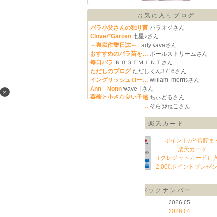
お気に入りブログ
バラ小父さんの独り言
バラオジさん
Clover*Garden
七星♪さん
～裏庭作業日誌～
Lady vavaさん
おすすめのバラ苗を…
ボールストリームさん
毎日バラ
ＲＯＳＥＭＩＮＴさん
ただしのブログ
ただしくん3716さん
イングリッシュロー…
william_morrisさん
Ann Nonn
wave_iさん
×
薔薇と小さな良い子達
ちぃどるさん
そらとぼけ、キオク…
そら@ねこさん
楽天カード
ポイントが4倍貯ま
楽天カード
（クレジットカード）
2,000ポイントプレゼ
バックナンバー
2026.08
2026.05
2026.07
2026.04