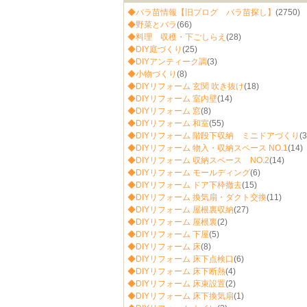
◆バラ苗情報【旧ブログ バラ苗探し】
(2750)
◆野菜とバラ
(66)
◆料理 収穫・下ごしらえ
(28)
◆DIY庭づくり
(25)
◆DIYアンティーク調
(3)
◆小物づくり
(8)
◆DIYリフォーム 玄関 吹き抜け
(18)
◆DIYリフォーム 室内壁
(14)
◆DIYリフォーム 窓
(8)
◆DIYリフォーム 和室
(55)
◆DIYリフォーム 階段下収納 ミニドアづくり
(3
◆DIYリフォーム 物入・収納スペース NO.1
(14)
◆DIYリフォーム 収納スペース NO.2
(14)
◆DIYリフォーム モールディング
(6)
◆DIYリフォーム ドア下枠撤去
(15)
◆DIYリフォーム 換気扇・ダクト交換
(11)
◆DIYリフォーム 屋根裏収納
(27)
◆DIYリフォーム 屋根裏
(2)
◆DIYリフォーム 下屋
(5)
◆DIYリフォーム 床
(8)
◆DIYリフォーム 床下点検口
(6)
◆DIYリフォーム 床下断熱
(4)
◆DIYリフォーム 床束設置
(2)
◆DIYリフォーム 床下換気扇
(1)