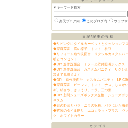
キーワードサーチ
▼キーワード検索
楽天ブログ内
このブログ内
ウェブサ
日記/記事の投稿
◆リビングにタイルカーペットとクッションフ
◆家庭菜園 庭の様子 トマト、枝豆
◆リフォーム造作洗面台 リクシルカスタムバ
明とコンセント
◆DIY 造作洗面台 ミラーと壁付照明ボックス
◆DIY 造作洗面台 カスタムバニティ リクシ
加えて見映えよく
◆DIY 造作洗面台 カスタムバニティ LF-CS
◆家庭菜園 ピーマン、トマト、ナス、じゃが
ギ、絹さや、きゅうり、ニラ、三つ葉
◆DIY 玄関シューズボックス交換 シューズボ
キスム
◆庭の野菜とバラ ニラの収穫、バラにいた虫
◆玄関のタイル貼り エコカラットプラス ヴ
ク ホワイトカラー
カテゴリ