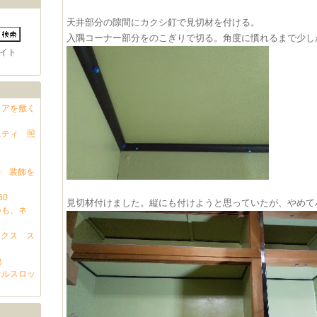
天井部分の隙間にカクシ釘で見切材を付ける。
入隅コーナー部分をのこぎりで切る。角度に慣れるまで少し
イト
ロアを敷く
ニティ 照
ル 装飾を
60
見切材付けました。縦にも付けようと思っていたが、やめて
いも、ネ
ックス ス
他
ァルスロッ