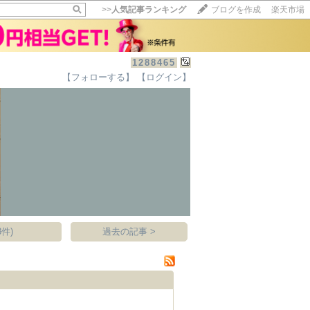
>>
人気記事ランキング
ブログを作成
楽天市場
1288465
【フォローする】
【ログイン】
【毎日開催】
15記事にいいね！で1ポイント
10秒滞在
いいね!
--
/
--
件)
過去の記事 >