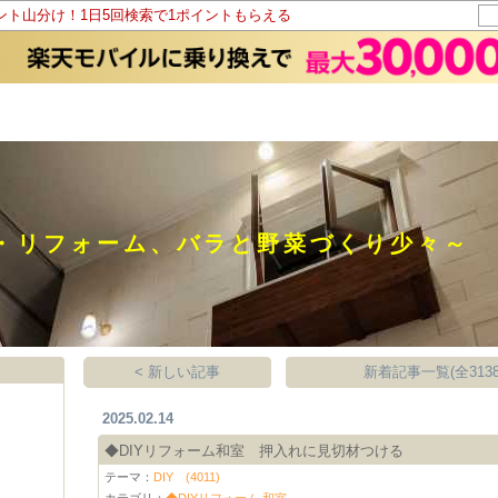
イント山分け！1日5回検索で1ポイントもらえる
Y・リフォーム、バラと野菜づくり少々～
< 新しい記事
新着記事一覧(全3138
2025.02.14
◆DIYリフォーム和室 押入れに見切材つける
テーマ：
DIY (4011)