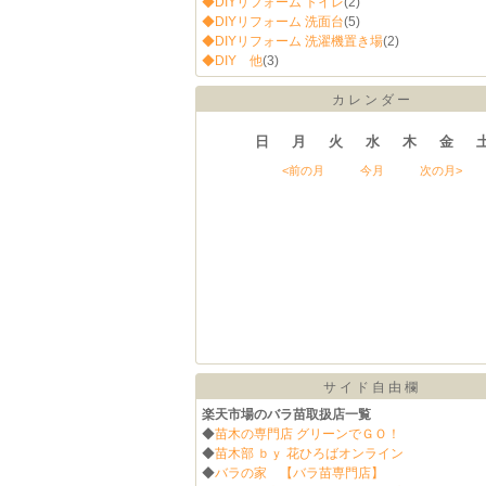
◆DIYリフォーム トイレ
(2)
◆DIYリフォーム 洗面台
(5)
◆DIYリフォーム 洗濯機置き場
(2)
◆DIY 他
(3)
カレンダー
日
月
火
水
木
金
<前の月
今月
次の月>
サイド自由欄
楽天市場のバラ苗取扱店一覧
◆
苗木の専門店 グリーンでＧＯ！
◆
苗木部 ｂｙ 花ひろばオンライン
◆
バラの家 【バラ苗専門店】