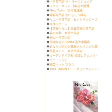
◆
バラ専門店 ザ・ローズショップ
◆
フラワーネット 日本花キ流通
◆
Fleur Town 吉本花城園
◆
園芸専門店 さいじょう緑花
◆
ミニバラ専門店 セントラルローズ
◆
大神ファーム
◆
【菜園くらぶ】家庭菜園の専門店
◆
花の大和 楽天市場店
◆
安心バラ苗の店
◆
植物販売のITANSE楽天市場店
◆
あなたの街のお花屋さんイングの森
◆
景品ストア 楽天市場店
◆
ガーデンライフ彩-目隠しフェンス-
◆
ハニーミント
◆
園芸ネット プラス
◆
TAHITI MARCHE ータヒチマルシェー