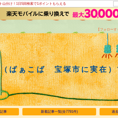
ント山分け！1日5回検索で1ポイントもらえる
【フォローす
林（ばぁこば 宝塚市に実在）
い記事
新着記事一覧(全7791件)
過去