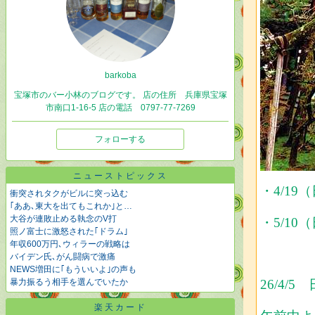
barkoba
宝塚市のバー小林のブログです。 店の住所 兵庫県宝塚
市南口1-16-5 店の電話 0797-77-7269
フォローする
ニューストピックス
・
4/1
衝突されタクがビルに突っ込む
｢ああ､東大を出てもこれか｣と…
大谷が連敗止める執念のV打
・
5/1
照ノ富士に激怒された｢ドラム｣
年収600万円､ウィラーの戦略は
バイデン氏､がん闘病で激痛
NEWS増田に｢もういいよ｣の声も
暴力振るう相手を選んでいたか
26/4
楽天カード