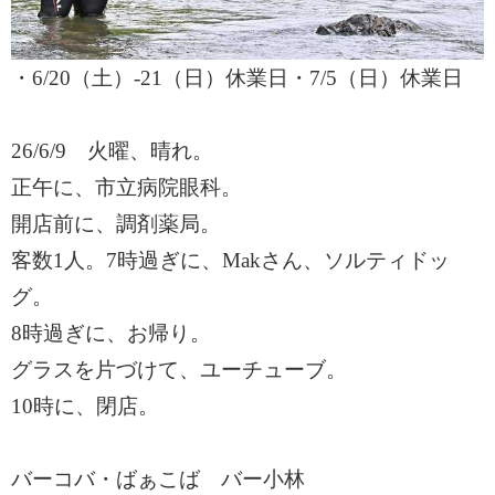
・
6/20（土）-21（日）休業日・7/5（日）休業日
26/6/9 火曜、晴れ。
正午に、市立病院眼科。
開店前に、調剤薬局。
客数
1人。7時過ぎに、Makさん、ソルティドッ
グ。
8時過ぎに、お帰り。
グラスを片づけて、ユーチューブ。
10時に、閉店。
バーコバ
・ばぁこば バー小林