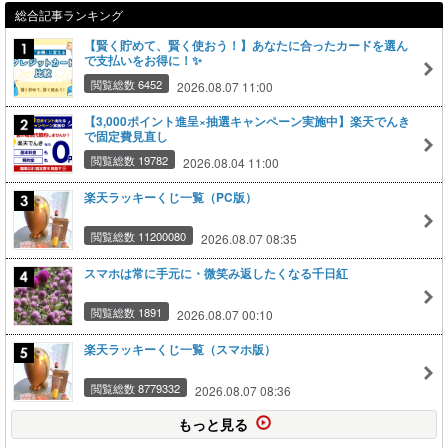
総合記事ランキング
【賢く貯めて、賢く使おう！】あなたに合ったカードを選ん
で支払いをお得に！✨
閲覧総数 6452
2026.08.07 11:00
【3,000ポイント進呈×抽選キャンペーン実施中】楽天でんき
で固定費見直し
閲覧総数 19782
2026.08.04 11:00
楽天ラッキーくじ一覧（PC版）
閲覧総数 11200080
2026.08.07 08:35
スマホは常に手元に・微笑み返したくなる千日紅
閲覧総数 1891
2026.08.07 00:10
楽天ラッキーくじ一覧（スマホ版）
閲覧総数 8779332
2026.08.07 08:36
もっと見る