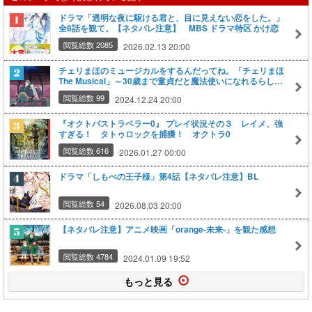
ドラマ「透明な夜に駆ける君と、目に見えない恋をした。」
全8話を観て。【ネタバレ注意】 MBS ドラマ特区 かけ恋
閲覧総数 2085
2026.02.13 20:00
チェリまほのミュージカルをするんだってね。「チェリまほ
The Musical」～30歳まで童貞だと魔法使いになれるらしい
～
閲覧総数 99
2024.12.24 20:00
『オクトパストラベラー0』 プレイ状況その３ レイメ、強
すぎる！ タトゥロックを捕獲！ オクトラ0
閲覧総数 616
2026.01.27 00:00
ドラマ「しもべの王子様」第4話【ネタバレ注意】BL
閲覧総数 54
2026.08.03 20:00
【ネタバレ注意】アニメ映画「orange-未来-」を観た感想
閲覧総数 4784
2024.01.09 19:52
もっと見る