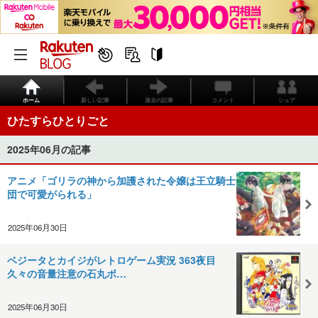
ホーム
新しい記事
過去の記事
コメント
シェア
ひたすらひとりごと
2025年06月の記事
アニメ「ゴリラの神から加護された令嬢は王立騎士
団で可愛がられる」
2025年06月30日
ベジータとカイジがレトロゲーム実況 363夜目
久々の音量注意の石丸ボ…
2025年06月30日