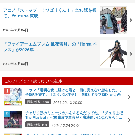
アニメ「ストップ！！ひばりくん！」全35話を観
て。Youtube 東映…
2025年06月04日
『ファイアーエムブレム 風花雪月』の「figma ベ
レス」が2026年…
2025年06月03日
このブログでよく読まれている記事
ドラマ「透明な夜に駆ける君と、目に見えない恋をした。」
全8話を観て。【ネタバレ注意】 MBS ドラマ特区 かけ恋
閲覧総数 2099
2026.02.13 20:00
チェリまほのミュージカルをするんだってね。「チェリまほ
The Musical」～30歳まで童貞だと魔法使いになれるらしい
～
閲覧総数 109
2024.12.24 20:00