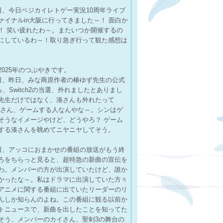
5日、今日ベジカイレトゲー実況10周年ライブ
ァイナルin大阪に行ってきました～！ 面白か
！ 笑い疲れたわ～。またいつか開催するの
にしているわ～！取り急ぎ行って観た感想は
。
2025年のつぶやきです。
1日、昨日、みな商原作者の椿ゆず先生の公式
、Switch2の当選、外れましたとありまし
先生だけではなく、湊さんも外れたって
湊さん、ゲームする人なんやな～。シンはゲ
そうなイメージやけど、どうやろ？ ゲーム
する湊さんを眺めてニヤニヤしてそう。
3日、アッコにおまかせの番組の放送がもう終
ろをちらっと見ると、超特急の新曲の宣伝を
わ。メンバーの方が出演していたけど、誰か
かったな～。私はドラマに出演していた方々
アニメに関する番組に出ていたリーダーのリ
んしか知らんのよね。この番組に観る以前か
トニュースで、新曲を出したことを知ってた
そう、メンバーのカイさん、聖剣3の舞台の