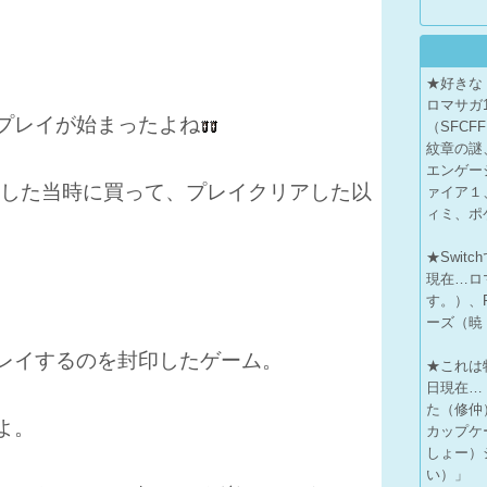
★好きな
ロマサガ1
3プレイが始まったよね
（SFC
紋章の謎
エンゲー
に発売した当時に買って、プレイクリアした以
ァイア１
ィミ、ポケ
★Swit
現在…ロ
す。）、F
ーズ（暁
レイするのを封印したゲーム。
★これは特
日現在…
た（修仲
よ。
カップケ
しょー）
い）」