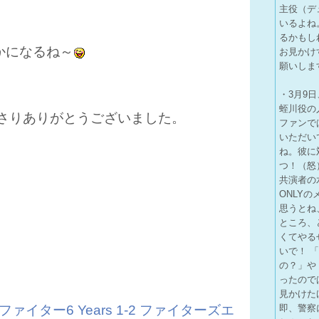
主役（デ
いるよね
るかもし
かになるね～
お見かけ
願いしま
・3月9
蛭川役の
さりありがとうございました。
ファンで
いただい
ね。彼に
つ！（怒
共演者の
ONLY
思うとね
ところ、
くてやる
いで！ 
の？」や
ったので
見かけた
ァイター6 Years 1-2 ファイターズエ
即、警察