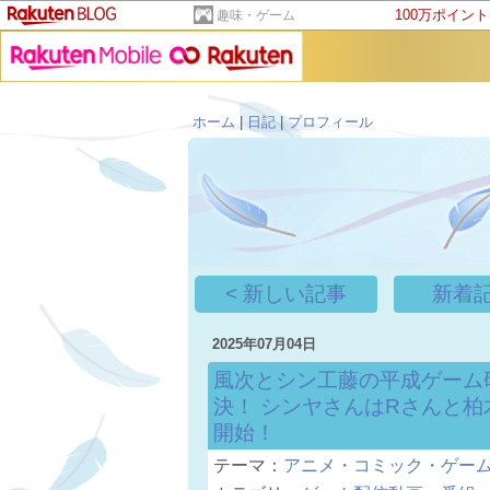
100万ポイン
趣味・ゲーム
ホーム
|
日記
|
プロフィール
< 新しい記事
新着記
2025年07月04日
風次とシン工藤の平成ゲーム研
決！ シンヤさんはRさんと柏
開始！
テーマ：
アニメ・コミック・ゲームにま