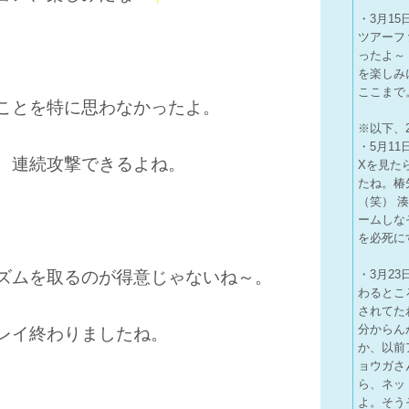
・3月1
ツアーフ
ったよ～
を楽しみ
ここまで
ことを特に思わなかったよ。
※以下、
・5月1
、連続攻撃できるよね。
Xを見たら
たね。椿
（笑） 
ームしな
を必死に
ズムを取るのが得意じゃないね～。
・3月2
わるとこ
されてた
分からん
レイ終わりましたね。
か、以前
ョウガさ
ら、ネッ
よ。そう