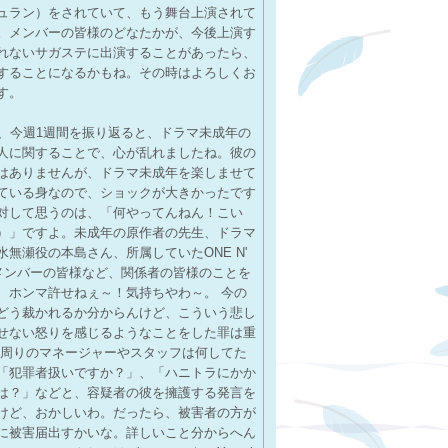
ュラン）をされていて、もう舞台上演されて
。メンバーの皆様のどなたかが、今後上演す
れないサガステに出演することがあったら、
することになるかもね。その時はよろしくお
す。
日、今週1週間を振り返ると、ドラマ未成年の
人に関することで、心が乱れましたね。彼の
はありませんが、ドラマ未成年を楽しませて
ている身なので、ショックが大きかったです
対して思うのは、「何やってんねん！こい
）」ですよ。未成年の原作者の先生、ドラマ
水無瀬役の本島さん、所属していたONE N'
のメンバーの皆様など、関係者の皆様のことを
、ホンマ許せねぇ～！気持ちやわ～。 今の
どう裁かれるか分からんけど、こういう悲し
せない怒りを感じるようなことをした罪は重
「周りのマネージャーやスタッフは何してた
「犯罪者扱いですか？」、「ハニトラにかか
は？」などと、容疑者の彼を擁護する発言を
けど、おかしいわ。だったら、被害者の方が
に被害届出すかいな。詳しいこと分からへん