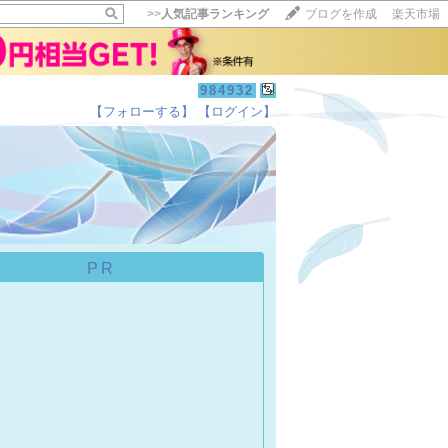
>>
人気記事ランキング
ブログを作成
楽天市場
984932
【フォローする】
【ログイン】
【毎日開催】
15記事にいいね！で1ポイント
10秒滞在
いいね!
--
/
--
PR