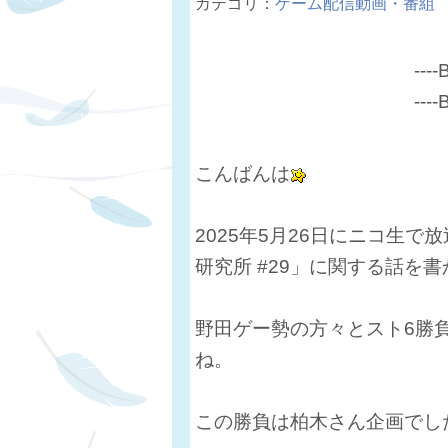
カテゴリ：
ゲーム配信動画・番組
----
----
こんばんは
2025年5月26日にニコ生
研究所 #29」に関する話を
野田ゲー勢の方々とスト6勝
ね。
この勝負は柏木さん企画でし