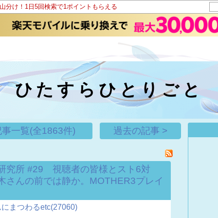
ト山分け！1日5回検索で1ポイントもらえる
ひたすらひとりごと
事一覧(全1863件)
過去の記事 >
究所 #29 視聴者の皆様とスト6対
木さんの前では静か。MOTHER3プレイ
つわるetc(27060)