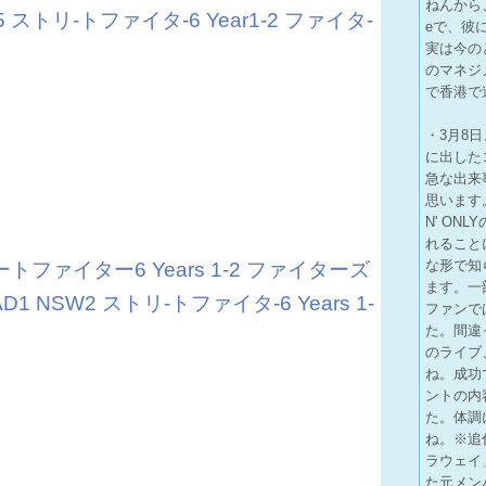
ねんから
S5 ストリ-トファイタ-6 Year1-2 ファイタ-
eで、彼
実は今のと
のマネジ
で香港で
・3月8日
に出した
急な出来
思います
N' O
れること
な形で知
ートファイター6 Years 1-2 ファイターズ
ます。一
D1 NSW2 ストリ-トファイタ-6 Years 1-
ファンで
た。間違
のライブ
ね。成功
ントの内
た。体調
ね。※追
ラウェイ
た元メン