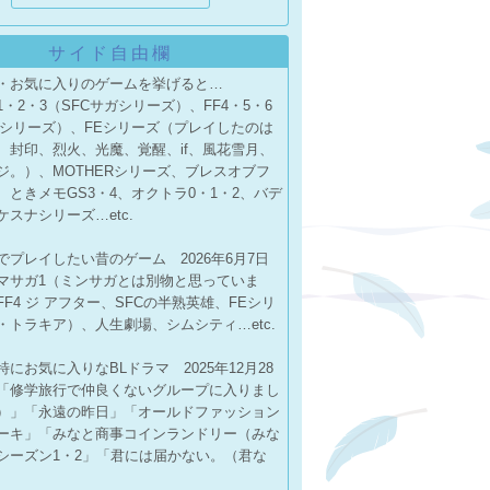
サイド自由欄
・お気に入りのゲームを挙げると…
・2・3（SFCサガシリーズ）、FF4・5・6
FFシリーズ）、FEシリーズ（プレイしたのは
、封印、烈火、光魔、覚醒、if、風花雪月、
ジ。）、MOTHERシリーズ、ブレスオブフ
、ときメモGS3・4、オクトラ0・1・2、バデ
スナシリーズ…etc.
chでプレイしたい昔のゲーム 2026年6月7日
マサガ1（ミンサガとは別物と思っていま
F4 ジ アフター、SFCの半熟英雄、FEシリ
・トラキア）、人生劇場、シムシティ…etc.
にお気に入りなBLドラマ 2025年12月28
「修学旅行で仲良くないグループに入りまし
）」「永遠の昨日」「オールドファッション
ーキ」「みなと商事コインランドリー（みな
シーズン1・2」「君には届かない。（君な