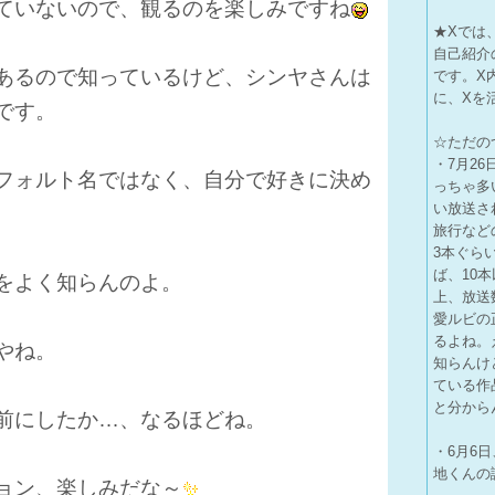
ていないので、観るのを楽しみですね
★Xでは
自己紹介
あるので知っているけど、シンヤさんは
です。X
に、Xを
です。
☆ただのつ
・7月26
フォルト名ではなく、自分で好きに決め
っちゃ多
い放送さ
旅行など
3本ぐら
ば、10
をよく知らんのよ。
上、放送
愛ルビの
るよね。
やね。
知らんけ
ている作
と分から
前にしたか…、なるほどね。
・6月6
地くんの
ョン、楽しみだな～