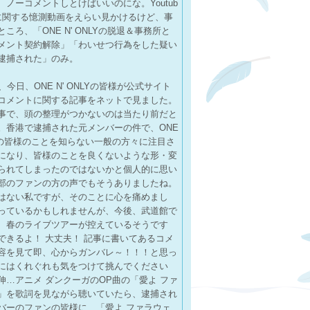
、ノーコメントしとけばいいのにな。Youtub
に関する憶測動画をえらい見かけるけど、事
ころ、「ONE N' ONLYの脱退＆事務所と
メント契約解除」「わいせつ行為をした疑い
逮捕された」のみ。
、今日、ONE N' ONLYの皆様が公式サイト
コメントに関する記事をネットで見ました。
事で、頭の整理がつかないのは当たり前だと
。香港で逮捕された元メンバーの件で、ONE
NLYの皆様のことを知らない一般の方々に注目さ
になり、皆様のことを良くないような形・変
られてしまったのではないかと個人的に思い
部のファンの方の声でもそうありましたね。
はない私ですが、そのことに心を痛めまし
っているかもしれませんが、今後、武道館で
、春のライブツアーが控えているそうです
できるよ！ 大丈夫！ 記事に書いてあるコメ
容を見て即、心からガンバレ～！！！と思っ
にはくれぐれも気をつけて挑んでください
伸…アニメ ダンクーガのOP曲の「愛よ ファ
」を歌詞を見ながら聴いていたら、逮捕され
バーのファンの皆様に、「愛よ ファラウェ