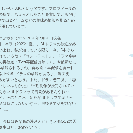
、しゃい B.K.という名です。プロフィールの
の所で、ちょっとしたことを書いているだけ
内で出るゲームなどの趣味の情報を見るため
活用しています。
ぶやきです☆ 2026年7月26日現在
日、今季（2026年夏）、BLドラマの放送がめ
いよね。私が知っている限り、今、5本ぐら
れているね（『コントラスト』、ドラマ修学
の再放送・TVer再配信は除く）。今後新たに
い放送されるよね。再放送・再配信を含めれ
本以上のBLドラマの放送があるよ。過去史
数が多いと思う。また、ドラマ恋二度、『恋
正しいふりかた』の2期制作が決定されてい
えらいBLドラマって需要があるんやね～、
ど。今のところ、新たなBLドラマで刺さっ
品は特にはないかな～。最後まで話を観ない
んね。
日、今日はみな商の湊さんとときメモGS2の天
誕生日だ。おめでとう！