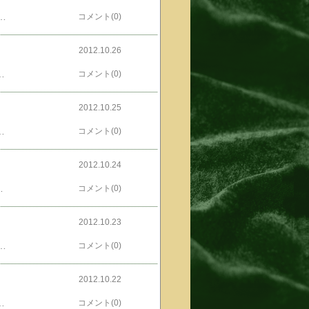
ランキングへ←わりと美味かったんですけども10月27日の記事だけど11月04日に書いてるわけで。日ハム、よー頑張った。...のではあるが吉川といい、武田勝といい同じヤツに同じよーにやられるっつーあたりに来年の課題があるですね。あと、一番と三番が機能しなかったからなー。なんだかんだ言ってやっぱ、すげーや巨人。原はいい監督だ。...もそっと股間がやんちゃでなければさらに良いんですけどね。結局、村田以外は生え抜きだったわけで結構うまく育ててるしな－。んだが、やっぱMVPは柳田審判でしょうとも。あと、加藤、カトケンな。この二人は、よ～～～～～～～～く覚えとくことにする。
コメント(0)
2012.10.26
sted by (C)ともるーいきなり！ピポリポン THE MIGHTY LOCAL HEROINE 31ほか のデートをぶっ潰せ！！ DATE AMIDST BATTLE!を出しました。頑張ってるぜ、秋風すうさん。posted by (C)ともるー裏表紙っ！お問い合わせは、発行サークルのMOMIJIスタジオmomiji_205(あっとまーく)yahoo.co.jpメールするときには「あっとまーく」を「＠」にしてくださいねまで。600円＋送料です。
コメント(0)
2012.10.25
込、送料込）送料無料！！【漫画】舞姫 テレプシコーラ 第2部 全巻セット(1-5巻 最新刊) / 漫画全巻ドットコ...価格：3,100円（税込、送料込）送料無料！！【漫画】銀の匙 Silver Spoon 全巻セット (1-5巻 最新刊) / 漫画全巻ドットコム価格：2,200円（税込、送料込）【送料無料】銀の匙 Silver Spoon（5）銀のスプーンつき特別版 [ 荒川弘 ]価格：999円（税込、送料別）おおっと、こちらも忘れちゃイケナイオイラの若いおともだち秋風すうさんがposted by (C)ともるーいきなり！ピポリポン THE MIGHTY LOCAL HEROINE 31ほか のデートをぶっ潰せ！！ DATE AMIDST BATTLE!を出しました。頑張ってるぜ、秋風すうさん。posted by (C)ともるー裏表紙っ！お問い合わせは、発行サークルのMOMIJIスタジオmomiji_205(あっとまーく)yahoo.co.jpメールするときには「あっとまーく」を「＠」にしてくださいねまで。600円＋送料です。
コメント(0)
2012.10.24
1.5倍(※1)使用することで深い味わいを引き出したコーヒーに、ミルク分とはちみつを加えた、冷やしておいしいカフェラテです。甘い香りが特徴のはちみつを使用することで、コクがありながら、すっきりとした甘みに仕上げました。 (※1)コーヒー飲料等の表示に関する公正競争規約の定めるコーヒー規格最低基準値（5g／100g）比 【商品名】TULLY'S Honey Milk Latte 【品名】コーヒー 【内容量】170ml缶 【保存方法】常温これ、美味い！それはともかく、TULLY'S COFFEE Iced Honey Milk Latte170ml缶×30本/セットモデル名 170ml缶×30本/セット標準小売価格 3,600円（120円×30）当選者数 1000名を３０４円で落札！！うほほーい。←ブツ以外は人気blogランキングへ←当たり悪かったですね、見てみたらで、楽天以外のビンゴとかすごろくとかしゆつちよちうの週はposted by (C)ともるーG-Pointビンゴのお庭 9,413番posted by (C)ともるーGetMoneyBINGO 755番その翌週posted by (C)ともるーライフマイルスクラッチが久しぶりに当たった以外はposted by (C)ともるーNetPriceBINGO 433番しか当たってないじゃん！飲み物当たったから、ま、いっかー。
コメント(0)
2012.10.23
びはposted by (C)ともるーアラビアータやっぱ、アンチョビとかブラックオリーブとか入れた方が美味いっす。←で、ばんごはんが人気blogランキングへ←松茸だったりしたわけだオイラの若いおともだち秋風すうさんがposted by (C)ともるーいきなり！ピポリポン THE MIGHTY LOCAL HEROINE 31ほか のデートをぶっ潰せ！！ DATE AMIDST BATTLE!を出しました。頑張ってるぜ、秋風すうさん。posted by (C)ともるー裏表紙っ！お問い合わせは、発行サークルのMOMIJIスタジオmomiji_205(あっとまーく)yahoo.co.jpメールするときには「あっとまーく」を「＠」にしてくださいねまで。600円＋送料です。
コメント(0)
2012.10.22
ってくれまいた。は～、うまうま！！オイラの若いおともだち秋風すうさんがposted by (C)ともるーいきなり！ピポリポン THE MIGHTY LOCAL HEROINE 31ほか のデートをぶっ潰せ！！ DATE AMIDST BATTLE!を出しました。頑張ってるぜ、秋風すうさん。posted by (C)ともるー裏表紙っ！お問い合わせは、発行サークルのMOMIJIスタジオmomiji_205(あっとまーく)yahoo.co.jpメールするときには「あっとまーく」を「＠」にしてくださいねまで。600円＋送料です。
コメント(0)