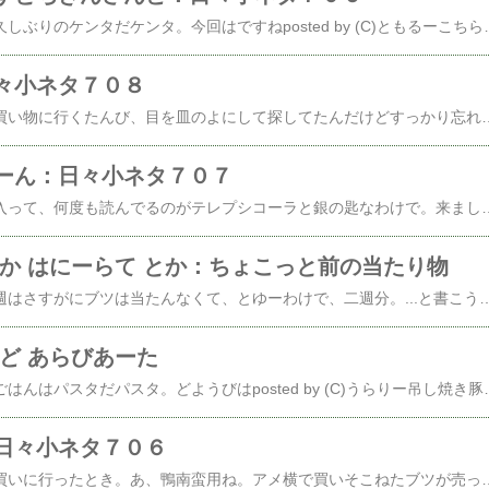
はてさて、ちょこっと久しぶりのケンタだケンタ。今回はですねposted by (C)ともるーこちらっ！開いてみる。posted by (C)ともるープレミアムローストチキンサンドわりとどっしりした感じのバンズにシャキシャキレタス。もそっとチキンがでかくて厚かったらプレミアム！だったんですけどね～。←ま、このー人気blog
々小ネタ７０８
出たばっかのときには買い物に行くたんび、目を皿のよにして探してたんだけどすっかり忘れてたー。んだが人間のおかあさんが買ってきてくれまいた。posted by (C)ともるーザクとうふなんでもposted by (C)ともるーザクとうふデザート仕様 typeDらしい。食す。......ぷ、ぷりん？のよーな豆腐のよーなう～ん微妙。←醤油をかけて食してみた人間のおかあさん曰く人気blogランキングへ←「合わない」...らしいオイラの若いおともだち秋風すうさんがpo
ーん：日々小ネタ７０７
今んとこ、すっげ気に入って、何度も読んでるのがテレプシコーラと銀の匙なわけで。来ましたともこちらっ！posted by (C)ともるーおおっと、姫が匂いに来たぜ。改めてposted by (C)ともるーこちらっ！銀の匙5巻目。当然、特別版posted by (C)ともるーsilver spoonつき。なんかさー、一生懸命を、一生懸命描いてるのっていいよなー。ちなみにオイラの高校生活は、もっといーかげんで自堕落でしたな。もひとつついでに人間のおかあさんと同級生でした。オイラは、ジブンのこと硬派なサヨクだと思ってたんだけど、人間のおかあさんには、軟派などーしょもないヤツに見えてたらしい。なんで？もひとつついでに先に「この娘いー感じだなー」とか、惚れたのはオイラの方さっ。あ、でも、もひとつついでですけど当時は、お互い別の人とつきあってたな。←もひとつついでに人気blogランキングへ←荒川弘さんが女性だと知ったときには、たまげた！送料無料！！【漫画】舞姫 テレプシコーラ 全巻セット(1-10巻 最新刊) / 漫画全巻ドットコム【2...価格：6,231円（税
とか はにーらて とか：ちょこっと前の当たり物
しゆつちよに行ってた週はさすがにブツは当たんなくて、とゆーわけで、二週分。...と書こうと思ってたんだね。下書きもしてあったし。でも、これ10月24日の記事だけど、これ書いてる今は11月2日でしてね。テーマ「当たり物」だし、日本シリーズ第5戦のことを最初に「当たってねーのに当たりモノ」っつーことで書いとく。ヒーローインタビューで内海がノコノコ出てきてなんか喋ってたけどさ違うだろ！出すなら当たり屋加藤と、節穴主審だろ、11月1日のゲーム決めたの。出せよ、加藤と主審。主審がちゃんと見てて多田野が危険球退場させられなかったら、展開は違ってたよな。あの場合、退場は嘘つき加藤だろ。周防正行が、裁判三部作撮るとしたら、あの節穴主審を裁判官役に起用したらいいし北野武が、アウトレイジ三部作撮るとしたら、嘘つき加藤を、作品15分目くらいでグチャグチャに殺されちゃう鉄砲玉役で起用すべきだね。しっかし、菅野にドラフト前あんなこと言わせちゃう巨人はさすがだよね～。控えの控えでもあんな演技できちゃうわけだ。教育の仕方が違うわ。あ、でも、あいつら出てきたらヒーローインタビューじゃなくてアンチヒーローインタビュー？ ヒールインタビュー？になるけどさ。今わかったんだけど、あのクサレ節穴審判柳田ってゆーんだね。「ヘルメットに当たったと判断した」とかほざいてるけどさ、ヘルメットに当たったのに、なんで加藤は手を押さえて転げまわってんだよ、バカかよ。柳田っつーのね。覚えとくわ。ま、それはさておき、JR駅構内のロッテリアにエビツリーバーガー買いに行ったとき、ふと見てみるとposted by (C)ともるーシュイップスレモントニック配ってたんで、ありがたくいただく。そーれーとーこちらは例によって例の如くSh○C○のロトオークションですけどねposted by (C)ともるータリーズコーヒー アイス ハニーミルクラテ能書きこちら↓TULLY'S COFFEE Iced Honey Milk Latte タリーズコーヒー アイス ハニーミルクラテスペシャリティコーヒーショップ、タリーズのバリスタが原料から製法に至るまでそのこだわりと情熱を注ぎ込んだ缶コーヒーです。アイスハニ―ミルクラテは、コクのある甘さとすっきりとした後味を両立させたはちみつ（多種の花から採れた「百花蜜」を使用）入りのカフェラテです。ショップのメニューとしても人気があり、今年も季節限定商品として、クリーム＆ハニ―ミルクラテを販売しています。すっきりした後味なので、これからの季節にぴったりの味わいをお愉しみいただけます。深煎り焙煎したコーヒー豆を
ど あらびあーた
おやすみのひのおひるごはんはパスタだパスタ。どようびはposted by (C)うらりー吊し焼き豚のペペロンチーノ画像、どっか行っちゃったんで人間のおかあさんから拝借。人間のおかあさんがー、なにやら、吊しベーコンと間違えて、吊し焼き豚買っちゃったらしい。たっだー、ぶっちゃけ焼き豚とベーコンと、どう違うか、とくにお味的には不明。強いて言えば、焼き豚焦げやすい?みたいな。で、にちよう
日々小ネタ７０６
こないだ、大丸に鴨肉買いに行ったとき。あ、鴨南蛮用ね。アメ横で買いそこねたブツが売ってたわけだ。しかもさ、50％オフ。こりゃー、買いでしょうとも。というわけで、人間のおかあさんが作ってくれまいた。posted by (C)ともるーじゃんっ！松茸ご飯と土瓶蒸し、秋刀魚のお刺身。右側にあるのは、人間のおねえさんが買ってきてくれた日本酒ベースの柚子酒posted by (C)ともるー土瓶蒸しアップ！は～、うまうま！！←しかしさー人気blogランキングへ←鴨肉より松茸のが安かったのねでー、翌日はposted by (C)ともるー松茸おにぎり作