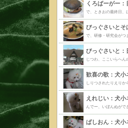
くろばーがー：
びっぐさいとそ
びっぐさいと：
歓喜の歌：犬小
えれじい：犬小
ぱしおん：犬小