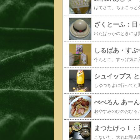
ざくとーふ：日
しるばあ・すぷ
シュイップス 
ぺぺろん あーん
まつたけっ！：