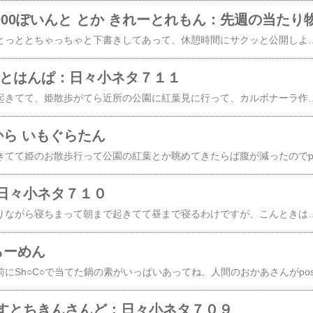
000ぽいんと とか きれーとれもん：先週の当たり
は～、この記事、もーとっととちゃっちゃと下書きしてあって、休憩時間にサクッと公開しようと思ってたらば...トイレ(小)以外、1ミリも休憩時間なかった～。なんてなことはともかくさーて、当たり物ですけどね。収穫多いぞ！なんとゆっても楽天ツールバーくじでposted by (C)ともるー1,000ポイント！当たたっ！先月に続いて二回目だっ！楽天から送られてきたposted by (C)ともるー証拠メール。でもこれさー、前と同じく、有効期限半月なんだろうな。んだが、まあめでたい！これ当たったおかげでSh○C○のロトオークションposted by (C)ともるーポッカ キレートレモンスパークリングが、霞んじゃったよ。能書きこちら↓ポッカ 果汁入り炭酸飲料「キレートレモンSparkling」キレイと元気、体感飲料！！１本にレモン１．６個分の果汁を使用（果汁１０％）。レモンと炭酸のダブルの爽快感で元気をサポートする「レモンのチカラ体感飲料」です。レモン由来のクエン酸２０００ｍｇ入り。【名称】10％レモン果汁入り飲料（炭酸ガス入り）【内容量】500ml【品質保持期間】180日【保存方法】常温【販売者】株式会社ポッカコーポレーション【原産国】（最終加工地）日本【容器形態】ペットボトル【原材料】レモン、果糖ぶどう糖液糖、レモン果皮エキス、炭酸ガス、香料、ビタミンC甘味料（スクラロース、
うとはんぱ：日々小ネタ７１１
いやいやいや、朝まで起きてて、姫散歩がてら近所の公園に紅葉見に行って、カルボナーラ作って喰った、までは良かったんですがね。そっから寝ちゃって起きたら夕方さ。しまったしまったposted by (C)ともるー芝がこんなんだから芝刈りしようと思ってたんだった。てなもんで夕方に始めたら～芝刈り機回らん！ので開けてみたらば土がこびりついてるじゃん！のできれいに取って動かしてみたらば今度は芝刈れんそりゃそーなのね。替え刃出してきて比べてみたらposted by (C)ともるーこ
から いもぐらたん
日々小ネタ７１０
いつもなら姫にガムやりながら寝ちまって朝まで起きてて昼まで寝るわけですが、こんときは、朝まで起きてて、人間のおかあさんと姫が起きてきてもまだ起きてたのではずみで姫の朝散歩に行ってみた。posted by (C)ともるーいやーposted by (C)ともるー木々が染まっていい色になりかけてるじゃん。posted by (C)ともるー天気もいいしなー。とか思って帰ってからパスタ作って喰ったらば...←...続く人気blogランキングへ←のであったオイラの若いおともだち秋風す
らーめん
すとちきんさんど：日々小ネタ７０９