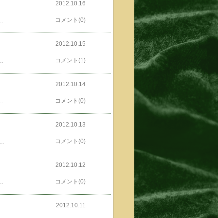
2012.10.16
,500いぇんもしるホテルの朝食なんか頼むんじゃなかったぜ、なんで前の日も来なかったんだ、オレ。←今度大崎に泊まったら人気blogランキングへ←朝メシ、バーガーキングに決定んだから、今度は撤退しないでねん。っつーのは、ホテルの下に前はダイエーが入ってたんだけど別のスーパーになってて、オイラ的にはすんごく使い勝手悪かったんだよね。でさーposted by (C)ともるータダ券ももらった。...札幌帰るから使えねー！ところで、オイラの若いおともだち秋風すうさんがposted by (C)ともるーいきなり！ピポリポン THE MIGHTY LOCAL HEROINE 31ほか のデートをぶっ潰せ！！ DATE AMIDST BATTLE!を出しました。頑張ってるぜ、秋風すうさん。posted by (C)ともるー裏表紙っ！お問い合わせは、発行サークルのMOMIJIスタジオmomiji_205(あっとまーく)yahoo.co.jpメールするときには「あっとまーく」を「＠」にしてくださいねまで。600円＋送料です。
コメント(0)
2012.10.15
好感度高し！！←で、午後また寝ちった、ってのはどうだろう？人気blogランキングへ←腹は、くちーしオイラの若いおともだち秋風すうさんがposted by (C)ともるーいきなり！ピポリポン THE MIGHTY LOCAL HEROINE 31ほか のデートをぶっ潰せ！！ DATE AMIDST BATTLE!を出しました。頑張ってるぜ、秋風すうさん。posted by (C)ともるー裏表紙っ！お問い合わせは、発行サークルのMOMIJIスタジオmomiji_205(あっとまーく)yahoo.co.jpメールするときには「あっとまーく」を「＠」にしてくださいねまで。600円＋送料です。
コメント(1)
2012.10.14
か、いろんなイミでポイント稼ぎばっかしてるオレでつ。...とかゆっても、今回は楽天ポイントとかPexポイントを稼ぎにわざわざ出かけたわけではナイっす。資格更新のポイントね。いやー、研究会とゆーか研修会とゆーかキッチリ寝た寝た。サイコロジストはライブが命なワケでさ研修・研究にパワーポイント使っちゃイカンて。しかもそのパワポが文字ばっかでおまけに資料として事前配布されてたらこーりゃーもー寝るしかないっしょ。なんてゆいますかね臨床感覚を鈍らせる研修・研究会でございました。←で～冷房の効いた、エコじゃにゃい会場で人気blogランキングへ←寝冷えしてたら、世話ないんですけどもね14日にはもう帰って来てたんですがposted by (C)ともるーウチのカレの命日でお花をたくさんありがとうございました。夕食はposted by (C)ともるーカレの大好きだったラムステーキでした。
コメント(0)
2012.10.13
のためにっつーか､念には念を入れて検査していただきましたが人気blogランキングへ←良性ってことで。よかっぱよかっぱオイラの若いおともだち秋風すうさんがposted by (C)ともるーいきなり！ピポリポン THE MIGHTY LOCAL HEROINE 31ほか のデートをぶっ潰せ！！ DATE AMIDST BATTLE!を出しました。頑張ってるぜ、秋風すうさん。posted by (C)ともるー裏表紙っ！お問い合わせは、発行サークルのMOMIJIスタジオmomiji_205(あっとまーく)yahoo.co.jpメールするときには「あっとまーく」を「＠」にしてくださいねまで。600円＋送料です。
コメント(0)
2012.10.12
もるー...なんか、やさぐれてるらしい。←メンチきっとる人気blogランキングへ←らしいオイラの若いおともだち秋風すうさんがposted by (C)ともるーいきなり！ピポリポン THE MIGHTY LOCAL HEROINE 31ほか のデートをぶっ潰せ！！ DATE AMIDST BATTLE!を出しました。頑張ってるぜ、秋風すうさん。posted by (C)ともるー裏表紙っ！お問い合わせは、発行サークルのMOMIJIスタジオmomiji_205(あっとまーく)yahoo.co.jpメールするときには「あっとまーく」を「＠」にしてくださいねまで。600円＋送料です。
コメント(0)
2012.10.11