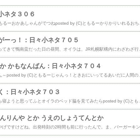
小ネタ３０６
えーとposted by (C)ともるーおかあしゃんがでつねposted by (C)ともるーかりかりいれるおちゃわんかってくれたでつところがっ！でつねあらってくれてるときにposted by (C)ともるーかけちゃったでつposted by (C)ともるーあちゃー...でつそんで！だオイラが
がーっ！：日々小ネタ７０５
人間のおねえさんが帰ってきて鴨南蛮だった日の昼間、オイラは、JR札幌駅構内にわざわざ行ってそいから人間のおかあさんにメールしといたのだった。だってねposted by (C)ともるーコレ買ったの。おひすから一番近いロッテリアがJR駅構内なのね。これってば、数量限定だからして駅構内ならば、だいじょぶだろーと。行ってみたらばゴンゴンと箱があって作っては置き作っては置き。並ぶの覚悟だったんですけど(ホントは並ぶの大っ嫌いなんですけどね)すんなり二箱買える。うほほーい。じゃんっ！posted by (
とか かもなんばん：日々小ネタ７０４
はー、ウチでの晩ごはん～posted by (C)ともるーじゃんっ！ときおにいってるあいだに人間のおかあさんがイクラの醤油漬け作ってくれたのでposted by (C)ともるーかけて喰うべしはー、うまうま！！つってる間に、人間のおねえさんが、蕎麦打って帰ってきたのでposted by (C)ともるー鴨南蛮だっ！はー、うまうま！！←で、このね、鴨ですけどね人気blog
く：日々小ネタ７０３
ウチに帰って疲れたから寝ようと思ってふとオイラのベッド脇を見てみたらposted by (C)ともるー悪魔の誘惑！な、なんなんですかこのダンボール買いした赤いきつねと緑のたぬきとやきそば弁当わっ！夜食にしちゃうじゃないですか！てか、早速深夜に緑のたぬきを喰らう。んで、早朝、腹がぶっ壊れてトイレに駆け込んだのはオレでつ。
んりんや とか うえのしょうてんとか