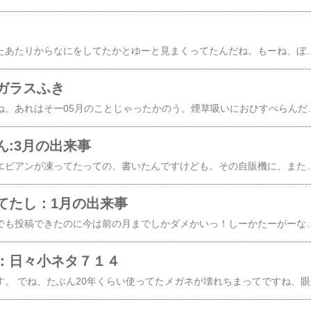
記事を更新しなくなったあたりからなにをしてたかとゆーと見まくってたんだね。もーね、ぼんずひーばー。サイコーにおもしろいんだわposted by (C)ともるーBONES最初は人間のおねえさんが気に入って見ててね人間のおかあさんも見ててね、ウチ帰ったら二人がクッション抱えて見てるかDVDが映ったまま二人とも寝てるかだったのほんで姫はとほーに暮れてて。んで、オイラはハマるととことんハマるヒトだからしてほいでちゃんとパッケージでもってたいヒトなもんだからposted by (C)ともるーこーなるわけでつね。ほんで、順番通りに見たいヒトなんだ、オイラわ。とかゆーわけでぼんずねつ、いまだ冷めず！毎晩、夜な夜な見てるオレでつ。←いやー人気blogランキングへ←飽きないんだコレがでさ、字幕に異議あり！一番不満なのはproofとevidenceを両方とも「証拠」ってカンタンに訳しちゃうとこ。違うだろ、コレ。本編ではproofって滅多に出てこない言葉なんだけどproofって、心証も含めた証拠の意味で使われてんのねんでevidenceは物的証拠なワケでつよ、DN
ガラスふき
あー、また古ネタでつね。あれはそー05月のことじゃったかのう。煙草吸いにおひすべらんだに出てみたらばむこーにおにーさんがおったのじゃ。posted by (C)ともるーおにーさんはバケツ降ろしてposted by (C)ともるー身を乗り出してposted by (C)ともるー足場みっけてp
ん:3月の出来事
昨日の記事に自販機のエビアンが凍ってたっての、書いたんですけども。その自販機に、また買いに行ったワケです、エビアン。だってね、ここの自販機、エビアンがしゃくいぇん。お買い得だっ！330mlじゃにゃくて500mlがしゃくいぇん。オレさ、どこで買ってもそーなんだろーとか思ってコンビニ行って驚愕いたしましたですよ138いぇんですとかゆわれちゃったんだもん。ま、それはともかく、しゃくいぇんの自販機で買ってきたんですけどこーなんですもん。posted by (C)ともるーなんか腹
てたし：1月の出来事
あり？前は何か月前のでも投稿できたのに今は前の月までしかダメかいっ！しーかたーがーなーいのーでっ！ま、ね、猛暑の地方の方々には少しはよろしいかな、と。あれはもー、今年の01月じゃったかのう。とある自販機でエビアンを買ったんじゃった。したっけ凍ってるエビアン2013.01.25a posted by (C)ともるー飲もうと思っても飲めないんじゃ。なしてかな？とか思って、見てみると凍ってるエビアン2013.01.25c posted by (C)ともるー凍ってるし、エビアン。凍ってるエビアン2013.01.25d posted b
：日々小ネタ７１４
ども、お久しぶりでっす。 でね、たぶん20年くらい使ってたメガネが壊れちまってですね