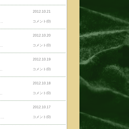
2012.10.21
こないだ米粒でくっつけてみたわけだ。ボンドとかセメダインとかじゃ、なんかキケンな感じじゃろ?で、すぐ取れちゃうだろうと思ってたらposted by (C)ともるー意外とだいじょぶ。posted by (C)ともるーあっぷ～。posted by (C)ともるーでめたしでめたしでつ←お米三粒、ちゅおい！人気blogランキングへ←こんなに丈夫なら、くっつけるとこ撮っとけばいかったposted by (C)ともるーおさんぽからかえったらぐあんでつー米粒でくっつけると言えば水の旅人 -侍KIDS- [DVD]価格：3,990円（税込、送料別）これですよね。オイラの若いおともだち秋風すうさんがposted by (C)ともるーいきなり！ピポリポン THE MIGHTY LOCAL HEROINE 31ほか のデートをぶっ潰せ！！ DATE AMIDST BATTLE!を出しました。頑張ってるぜ、秋風すうさん。posted by (C)ともるー裏表紙っ！お問い合わせは、発行サークルのMOMIJIスタジオmomiji_205(あっとまーく)yahoo.co.jpメールするときには「あっとまーく」を「＠」にしてくださいねまで。600円＋送料です。
コメント(0)
2012.10.20
C)ともるーエビツリーバーガーだっ！五段っすよ五段。五段でごしゃくいぇん。で、だからごはんつくんなくていいよっつーコトを含意したメールだったわけでつが蕎麦打った人間のおねえさんが帰ってきたなら鴨南蛮とエビツリーバーガー両方いただきましょうとも！...てかぜってームリ。あ゛ー、一箱にしとけばいかった。んだが、今度はチーズタワーにチャレンジだっ！...かようびは副業的某所なんだけど、買えるんだべか。←知らなかったんだけどさ人気blogランキングへ←Kitacaで入場すると黙って帰してくんないのね、自動改札機。駅員さんに「見送りでーす」とかゆってみたで、イクラごはんと鴨南蛮の間にはposted by (C)ともるービーフシチューとかposted by (C)ともるーパンケーキというかホットケーキは～、うまうま！！オイラの若いおともだち秋風すうさんがposted by (C)ともるーいきなり！ピポリポン THE MIGHTY LOCAL HEROINE 31ほか のデートをぶっ潰せ！！ DATE AMIDST BATTLE!を出しました。頑張ってるぜ、秋風すうさん。posted by (C)ともるー裏表紙っ！お問い合わせは、発行サークルのMOMIJIスタジオmomiji_205(あっとまーく)yahoo.co.jpメールするときには「あっとまーく」を「＠」にしてくださいねまで。600円＋送料です。
コメント(0)
2012.10.19
ランキングへ←大丸でお買い上げするよう人間のおかあさんから依頼アリブロックしか売ってなかったんだよね－。んなわけで大人買い～。おいくらだったかとゆーとこちらオイラの若いおともだち秋風すうさんがposted by (C)ともるーいきなり！ピポリポン THE MIGHTY LOCAL HEROINE 31ほか のデートをぶっ潰せ！！ DATE AMIDST BATTLE!を出しました。頑張ってるぜ、秋風すうさん。posted by (C)ともるー裏表紙っ！お問い合わせは、発行サークルのMOMIJIスタジオmomiji_205(あっとまーく)yahoo.co.jpメールするときには「あっとまーく」を「＠」にしてくださいねまで。600円＋送料です。
コメント(0)
2012.10.18
←もう、若くないんだからさ人気blogランキングへ←ほどほどにしとけってオイラの若いおともだち秋風すうさんがposted by (C)ともるーいきなり！ピポリポン THE MIGHTY LOCAL HEROINE 31ほか のデートをぶっ潰せ！！ DATE AMIDST BATTLE!を出しました。頑張ってるぜ、秋風すうさん。posted by (C)ともるー裏表紙っ！お問い合わせは、発行サークルのMOMIJIスタジオmomiji_205(あっとまーく)yahoo.co.jpメールするときには「あっとまーく」を「＠」にしてくださいねまで。600円＋送料です。
コメント(0)
2012.10.17
さてと、ときおのおみやげですけどね。出発時刻の2時間も前に行ったんで。ま、バーガーキングの黒バーガー喰って、腹はきっついしアメ横とか東上野をうろつくには、やっぱ体調いまいち。で、人間のおかあさんから、ねんりん家の季節限定ってのがオーダーだったし。posted by (C)うらりーからコピペねんりん家ストレートバーム ショコラ＆ココアposted by (C)ともるーいただきまんもすこれですね、温めてチョコがとろ～りとなった方が美味しかったです。それと、オイラが帰る前に既に到着していた上野商店関連。posted by (C)ともるーキムチっ！買ってきたヤツ、今回は半株なんですけど、コイツを、よく売ってるキムチの容器に入れるとたぶん5～6回は入るんでないべか。納豆キムチスパにしても、キムチ炒飯にしても、豚キムチにしてもすんごく酸っぱくなってきたらキムチ鍋にしてもよかろうもん。...でも、まんま喰っちゃうよーな気がしないでもない。それと、北海道ではあんまし見かけないposted by (C)ともるーニンニクの茎の醤油漬けバリバリ喰っちゃうわけですよ。てか、これもお料理に応用できるんじゃないかな...と思いつつ、やっぱごはんのおともに喰っちゃうと思われます。東海林さだおさん絶賛のposted by (C)ともるーエゴマの醤油漬けこのよーにposted by (C)ともるーごはんに巻いて食べると、超美味。たまりまへんなー。最後は、何より好きなposted by (C)ともるー南蛮の味噌漬け辛いんですけどもposted by (C)ともるーごはんに乗っけて、ちびちび囓りながら食す。もっ、最高さっ！←美味いぞねんりん家人気blogランキングへ←やるな！上野商店オイラの若いおともだち秋風すうさんがposted by (C)ともるーいきなり！ピポリポン THE MIGHTY LOCAL HEROINE 31ほか のデートをぶっ潰せ！！ DATE AMIDST BATTLE!を出しました。頑張ってるぜ、秋風すうさん。posted by (C)ともるー裏表紙っ！お問い合わせは、発行サークルのMOMIJIスタジオmomiji_205(あっとまーく)yahoo.co.jpメールするときには「あっとまーく」を「＠」にしてくださいねまで。600円＋送料です。
コメント(0)