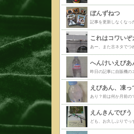
ぼんずねつ
これはコワいぞ
へんけいえびあ
えびあん、凍っ
えんきんでびう