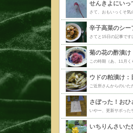
せんきよにいっ
辛子高菜のシー
菊の花の酢漬け
ウドの粕漬け：
さぼった！おひ
いちりんさいた