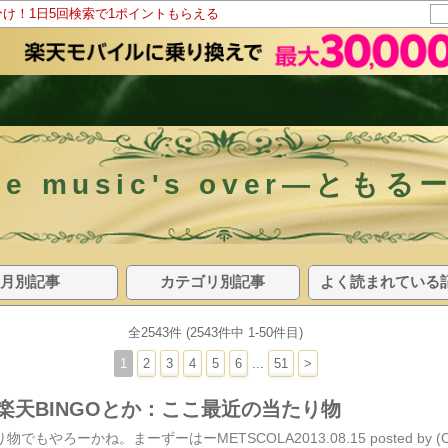
分け！1日5回検索で1ポイントもらえる
he music's over―とも
月別記事
カテゴリ別記事
よく読まれている
全2543件 (2543件中 1-50件目)
1
2
3
4
5
6
...
51
>
とか楽天BINGOとか：ここ最近の当たり物