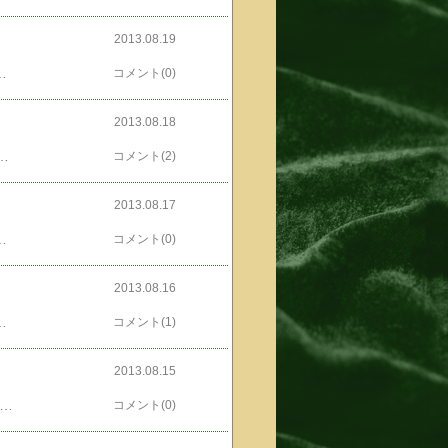
2013.08.19
Aやらマテリアルやらなんやかんや。せめてproofは「心証」って訳して欲しいオレでつ。もう一つはお名前。本編では状況によって呼びかけ方が違うの。ジャック・ホッジスってヒトへの呼びかけでも「ジャック」と「ホッジス」と「ドクターホッジス」って呼び分けてるの。モンテネグロさんは「ホッジー」って呼んだこともあったの。さすがに「ホッジー」はそのまんま字幕出たけど、ほかはぜんぶ「ジャック」なのね、字幕。違うだろコレ！もーちょっと考えて字幕つけて欲しいぜ。あとね、心理学用語も間違いばっか。そもそもshrinkってのは「心理療法をするヒト」って意味で「精神科医」じゃないじゃない。ドクター・スウィーツは医師免許持ってないし。ならば、「臨床心理士」くらいに訳せよって感じで。あ、書き出したらいっぱい出てくる出てくる。「解離」も多用されてるけどdissociationだけなはずなんだよね、「解離」。めんどくさいから略すけどさもーちょこっと気をつかっていただきたい。これさ、訳してる人に言ってるなじゃくて訳にOK出す会社に言いたいんだわ。マジで。
コメント(0)
2013.08.18
osted by (C)ともるーさーらーにー降りてってposted by (C)ともるーファッサード(？)的ななにものかにonそしてposted by (C)ともるーなにごともなかたかのよーにposted by (C)ともるーガラスを拭いてくのであった。おにーさんてば、エラすぎ。サイコーに、こえーっす。←実にもー人気blogランキングへ←平然と拭いていらっしゃったでつねこのころに、作ったのはposted by (C)ともるーアラビアータとposted by (C)ともるーコトリヤード風エビとタラの蒸し煮
コメント(2)
2013.08.17
がぶっといあたかも、同居してるダレかのよーに。（いや、ダレかはゆわない）ほんでもって、クルッと90度回転さしてみたらばposted by (C)ともるーんみょーに細いし。言いたかないけどもこれって凍って変形した証じゃん。ちなみに普通のエビアンはposted by (C)ともるーこうさ。なんか均整がとれてまつ。←ま、ね人気blogランキングへ←飲めりゃいいんです、飲めればposted by (C)ともるーposted by (C)ともるーこの頃作った、おでんさ。
コメント(0)
2013.08.16
y (C)ともるー溶けたとこをちょびちょび飲みながら、画像を撮るオレ。ま、当然、のどの渇きは癒やされるわけないワケで。凍ってるエビアン2013.01.25d posted by (C)ともるーだいぶ溶けてきた頃凍ってるエビアン2013.01.25f posted by (C)ともるーさらに溶けたらこーなったワケで。ペットボトルから出してガリガリ食っちゃったオレでつ。←ちょっとは人気blogランキングへ←涼しくなったべかペペロンチーノ2013.01.13 posted by (C)ともるーこの頃作ったペペロンチーノ
コメント(1)
2013.08.15
、眼鏡屋さんに行ったのが先週の水曜日。 それがさ、やっと出来たのさ。 ほんで、これがまた、遠近デビュー2013.08.15 posted by (C)ともるーおいら、もー歳じゃけん遠近両用眼鏡デビューだっ！いやー、最近の遠近両用は進化してますね～。とーてもよく見えるんだけれども。なんせ、前のヤツはかれこれ30年くらい前に作ったヤツがベースになってるのさ。ほんでそれは、視力が0.4くらいまでだったのね。今度のは、0.9位にまで上げてもらったわけで。見えすぎる感じがしないわけでもナイ。つーかさ、オフィスではあんまし感じなかったけれどもうちに帰ってみたらば「近」になってる部分が、どーにもこーにも。姫を蹴飛ばしちまいそうなのと、階段降りるのがめっさコエー。ほんでもって注意が多数。レンズ拭く前に水洗いとか石鹸とかアルカリ系で洗ったらダメだとか眼鏡かけて風呂入るなとか。前のメガネでは全然やってませんとも。結局、やったらダメなことばっかやってたオレです。←見えすぎてね人気blogランキングへ←クラクラしてるオレですお休みの日のパスタ。ペンネアラビアータ2013.08.13 posted by (C)ともるー
コメント(0)