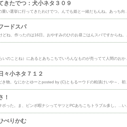
てきたでつ：犬小ネタ３０９
さて、おもいっくそ気の重い選挙に行ってきたわ
フードスパ
さてと15日の記事ですけどね、作ったのは16日。おやすみのひのお昼ごはんスパですからね。今回はposted by (C)ともるー辛子高菜のシーフードスパこーれーはー人間のおかあさん用でオイラは1.5倍の器に盛
この時期（あ、11月くらいのことね）にあるとあちこちでいろんなものが売ってて人間のおかあさんがゲットしたのは紫の菊の花。こーれーでー作って
日々小ネタ７１２
ご近所さんからのいただき物。なにかとゆーとposted by (C)ともるーウドの粕漬けいや～、初めていただきました。ぶっちゃけうめ～～～！シャリシャリコリコリもぐもぐいや～、とまりまへんな！←お茶うけに、ごはんのおともに人気blogランキングへ←酒の肴に(日本酒があうと思われます)たまりまへん！ウドは、もともと大好きで春先に地物が出たらスモークサーモン、ウド、セロリと大根のマリネ料理名：マリネ作者：ともるー■材料（10
さ！
いやー、更新サボったサボった。ま、ビンボ暇ナシってヤツとPCあちこちトラブル多し。...いずれにせよ金にならんことこの上なし。などとゆいつつ当たり物。つっても、10月終わりから11月始めにかけてでんがな。相変わらずのSh○C○ですけどね、posted by (C)ともるーハニーミルクラテ2回目っ！これ美味いんだよなー。前にも書いたけど、能書きこちら↓TULLY'S COFFEE Iced Honey Milk Latte スペシャリティコーヒーショップ、タリーズのバリスタが原料から製法に至るまでそのこだわりと情熱を注ぎ込んだ缶コーヒーです。アイスハニ―ミルクラテは、コクのある甘さとすっきりとした後味を両立させたはちみつ（多種の
ひぺりかむ