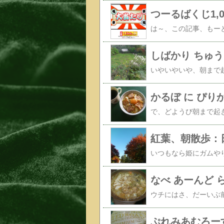
つーるばくじ1,
しばかり ちゅ
かるぼ に ぴり
紅葉、朝散歩：
なべ あーんど 
ぷれみあむろー