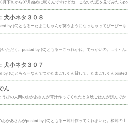
ヒペリカム、札幌では06月下旬から07月始めに咲くんですけ
：犬小ネタ３０８
姫しゃんのおもちゃposted by (C)ともるーたまごしゃんが笑うようになっちゃってぴーぴーゆわなくなっちゃったので人間のおかあさんが、あらたおもちゃ出したわけだ。posted by (C)ともるー姫、くぎづけ。どんなおもちゃかとゆーとpost
知り合いからシイタケをいただく。posted by (C)ともるーこっれがね、でっかいの。...う～ん、いまいちでかさが伝わらんのう。これならどーだposted by (C)ともるーでんっ！左側がフツーにスーパーで売ってるシイタケの、わりとデカイヤツ。んでもって右側がいただいたヤツ。でかかろ？人間のおかあさんがバター焼きにしてくれまいた。posted by (C)ともるーじゃんっ！フツーさ石づきは取っ
：犬小ネタ３０７
姫しゃ
でん
じつわ、こないだのかようびの人間のおかあさんが茸汁作ってくれたとき晩ごはんが済んでから...てか、火曜の深夜posted by (C)ともるーおでんを仕込んだのでありました。久しぶりに、水曜午前の副業的某所がお休みだったからね。てか、おでん、今シーズンお初だっ！で、例によって例の如くposted by (C)ともるー食べては足しを繰り返し実はまだposted by (C)ともるー食べているのであったとさ。いー色に染まっとるじゃろ？←おでんって飽きないですよね人気blogランキングへ←と思っているのはオイラだけで人間のおかあさんは付き合ってくれてる...って気もしるで、大根やらニンジンやらの皮は例によって
こないだですね、人間のおかあさんがposted by (C)ともるー茸汁作ってくれまいた。松茸の土瓶蒸しのとき柚子もカボスもなくてたいへん悲しかったのでお迎えに来てもらうとき人間のおかあ