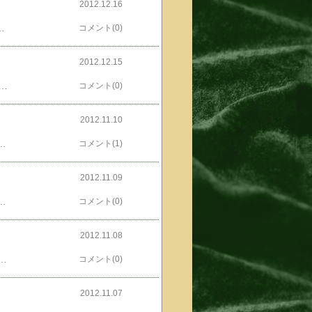
2012.12.16
けでつ。んでも姫と一緒だもんね。あっち向いて、
コメント(0)
2012.12.15
ってしかも2杯食う。美味。←さーてと人気blogランキングへ←姫連れて「せんきよ」にでも行こうかねレシピこちら↓高菜スパ料理名：高菜のスパゲティ作者：ともるー■材料（3人分）高菜 / ひとつかみ漬け物(お好みのもの) / お好みの量梅昆布茶 / 小さじ2ふじっこ / 二つまみごま油 / 大さじ3スパゲティ / 360g■レシピを考えた人のコメントペペロンチーノやカルボナーラもいいけれど、たまには和風もね。詳細を楽天レシピで見る━━━━━━━━━━━━━━━━━━…↓↓ ポイントが貯まるレシピ サイト ↓↓＞＞最短約 30 秒！▼無料▼会員登録＜＜━━━━━━━━━━━━━━━━━━…今回はゴマ油じゃなくてオリーブオイルを使用。↑あっさりめになる。あと、お漬け物も載っけずふじっこも使わず。あ、しょっぱくなくて、いいですぜ、これ。
コメント(0)
2012.11.10
くれたのがposted by (C)ともるー菊の花の酢の物。これさ珍しい上に（オイラはじめて喰いまいた）シャキシャキしてんまい！←ま、その性質上人気blogランキングへ←メインにはならないんですけどね大滝秀治さんみたいな名脇役でございますとも。
コメント(1)
2012.11.09
人分）新タマネギ / 大1個スモークサーモン / 120gダイコン / 1本ニンジン / 1/2本ウド / 2本セロリ / 2本パプリカ / 小2個レモン / 1個オリーブオイル / ２００ccニンニク / 1カケ粒コショウ / 10個白ワイン / 100cc米酢 / 600cc塩（岩塩なら、なお可） / 大さじ1くらい■レシピを考えた人のコメントともかく野菜が食べたい！マリネですが、酢をいっぱい入れて保存できるようにしました。1週間は食べられます。詳細を楽天レシピで見る━━━━━━━━━━━━━━━━━━…↓↓ ポイントが貯まるレシピ サイト ↓↓＞＞最短約 30 秒！▼無料▼会員登録＜＜━━━━━━━━━━━━━━━━━━…にしてたんですよね。マリネももちろん美味いけども旬の春先がメインだしこの手があったか！感服いたしましたとも。
コメント(0)
2012.11.08
花から採れた「百花蜜」を使用）入りのカフェラテです。ショップのメニューとしても人気があり、今年も季節限定商品として、クリーム＆ハニ―ミルクラテを販売しています。すっきりした後味なので、これからの季節にぴったりの味わいをお愉しみいただけます。深煎り焙煎したコーヒー豆を1.5倍(※1)使用することで深い味わいを引き出したコーヒーに、ミルク分とはちみつを加えた、冷やしておいしいカフェラテです。甘い香りが特徴のはちみつを使用することで、コクがありながら、すっきりとした甘みに仕上げました。 (※1)コーヒー飲料等の表示に関する公正競争規約の定める コーヒー規格最低基準値（5g／100g）比 【商品名】TULLY'S Honey Milk Latte 【品名】コーヒー 【内容量】170ml缶 【保存方法】常温愛飲しとります。ともかく飲み物ってとこが嬉しいやね。TULLY'S COFFEE「Iced Honey Milk Latte」170ml缶×30本/セットモデル名 170ml缶×30本/セット標準小売価格 3,600円（120円×30）当選者数 1000名を314円で落札！！←それと人気blogランキングへ←くじ系とかではposted by (C)ともるーG-pointビンゴのお庭 5,059番posted by (C)ともるーPointTownすごろく 1,266番posted by (C)ともるーNetPriceBINGOが893番でposted by (C)ともるーNetMile マイルちゃんのトレジャーハンティングまさかまさかの134番っ！嬉しくはあるのですがね...嬉しくてもそっといろんなモンに当たらんかのうとか思っちゃうオレでつ。あ、そういえば楽天でposted by (C)ともるーこれも当たったんだった。
コメント(0)
2012.11.07