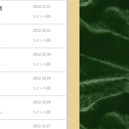
2012.11.01
物
アセスルファムＫ）、紅花色素【栄養成分】（100mlあたり）エネルギー 17kcal たんぱく質 0.0g 脂質 0.0g 炭水化物 4.4g ナトリウム 8.0mgともかく、ポッカ 果汁入り炭酸飲料「キレートレモンSparkling」500mlPET×24本モデル名 内容量：500mlPET×24本セット標準小売価格 3,528円(147円/本×24) 当選者数 500名を３１４円で落札！！これさーお味がシュイップスに似てる気がする。わりと美味いと思うね。←二ヶ月連続ってあたり人気blogランキングへ←たいへんびっくりしたですね楽天系くじ以外のヤツはposted by (C)ともるーClubPanasonicBINGOが23,883番posted by (C)ともるーClubPanasonicP1グランプリが18,134番posted by (C)ともるーG-pointビンゴのお庭が10,716番posted by (C)ともるーもひとつあったG-pointビンゴが3,697番posted by (C)ともるーDreamMail すごろくde貯め～るが818番で、ハピタスってお名前に変わっちゃう最後のドル箱posted by (C)ともるードル箱トレジャーが6,442番は～、最後に当たって良かった。この週ってば、大漁じゃないですか～。
コメント(0)
2012.10.31
ーですもん。...で、posted by (C)ともるー取り替える。んなことをこないだSh○C○で当たったposted by (C)ともるーやすらぎ気分のコーン茶なんか飲みながらやってたら暗くなってきちゃったじゃん！posted by (C)ともるー残念無念の撤収。明日とかやればいいやとか思ってたら雨だったさ。←で、それ以降人気blogランキングへ←ぜーんぶ週末雨降り芝刈り未だ完了せず。posted by (C)ともるーのんきに飲んでる場合じゃなかったぜ。
コメント(0)
2012.10.30
で、どようび朝まで起きてて姫のお散歩行って公園の紅葉とか眺めてきたらば腹が減ったのでposted by (C)ともるーカルボナーラ作って食ったらハラくちくなって...夕方まで寝ちまう良い天気だったのになんてこったい。んで、にちようび朝まで起きてて昼まで寝ててposted by (C)ともるー久しぶりにシーフードピリ辛クリームスパ作ってみた。食べラーと生クリーム使うヤツ。んで、晩ごはんposted by (C)ともるージャガイモとスパゲティのグラタン焼いてみた。久しぶりだな、これも。←そーろーそーろー人気blogランキングへ←おでんの季節じゃね？あとねposted by (C)ともるーセロリの梅昆布茶和えワサビ風味typeAつーかセロリの梅昆布茶和えワサビ風味ver1.1つーかを作ってみた。もーちょい工夫の余地あるな、これ。工夫の後に楽天レシピで50ポイントゲットの予定。あと、そういえば、posted by (C)ともるー床屋さんに行ってきまいた。
コメント(0)
2012.10.29
うさんがposted by (C)ともるーいきなり！ピポリポン THE MIGHTY LOCAL HEROINE 31ほか のデートをぶっ潰せ！！ DATE AMIDST BATTLE!を出しました。頑張ってるぜ、秋風すうさん。posted by (C)ともるー裏表紙っ！お問い合わせは、発行サークルのMOMIJIスタジオmomiji_205(あっとまーく)yahoo.co.jpメールするときには「あっとまーく」を「＠」にしてくださいねまで。600円＋送料です。
コメント(0)
2012.10.28
ウチにはさ、だーいぶ前にSh○C○で当てた鍋の素がいっぱいあってね。人間のおかあさんがposted by (C)ともるー鍋作ってくれまいた。でさ、なんせ人間のおねえさんがいないと二人なわけで一日じゃ食べきらないわけで。次の日も、鍋なんだけど。この鍋の素はスグレモノだぞ。なんてったて、posted by (C)ともるー鍋ラーメンになる。posted by (C)ともるーわけだ。こりゃー美味いしいいわ～。は～、うまうま！！...で、この鍋ラーメンの素ですけどねまだまだいっぱい余ってるのでまた喰う！！←そのそれですが人間のおかあさんが「モツ鍋にも合いそう」って言ってた人気blogランキングへ←同感なりその前に作ってくれたカレーもね翌日はposted by (C)ともるーカレーうどんさ。は～、うまうま！！オイラの若いおともだち秋風すうさんがposted by (C)ともるーいきなり！ピポリポン THE MIGHTY LOCAL HEROINE 31ほか のデートをぶっ潰せ！！ DATE AMIDST BATTLE!を出しました。頑張ってるぜ、秋風すうさん。posted by (C)ともるー裏表紙っ！お問い合わせは、発行サークルのMOMIJIスタジオmomiji_205(あっとまーく)yahoo.co.jpメールするときには「あっとまーく」を「＠」にしてくださいねまで。600円＋送料です。
コメント(0)
2012.10.27