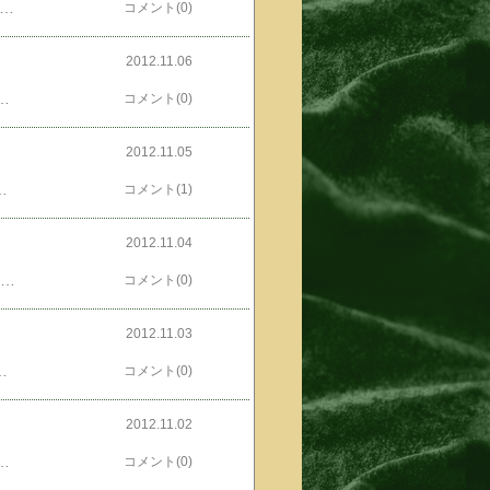
どね、こないだ庭を見てみたらposted by (C)ともるー一輪だけ、なぜか咲いてた。せっかくだから、振り返ってみようかのう。posted by (C)ともるー07月14日posted by (C)ともるー07月21日posted by (C)ともるー07月28日posted by (C)ともるー08月26日posted by (C)ともるー09月16日posted by (C)ともるー10月27日←花も実も人気blogランキングへ←好きなんですよね、ヒペリカムで、北大の銀杏並木が見ごろだろうって行ってみた。...したっけposted by (C)ともるー土日の雨で散ってるし...。なんてこったい。しょーがないのでposted by (C)ともるー違うのを撮ってきたし...。
コメント(0)
2012.11.06
ed by (C)ともるーこんなの。posted by (C)ともるーはくさいしゃん。...め、めんこくねー！でも姫はものごっつ大喜び。←基本、新し物好きだからのう人気blogランキングへ←ところで最近姫はお散歩に行ってカメラを向けるとposted by (C)ともるーぜったいposted by (C)ともるーこっちはposted by (C)ともるーむかない。なーんか、いつか来た道だぞ、これ。ウチのカレもこっち向かなかったかんなー。
コメント(0)
2012.11.05
ちゃうじゃろ？んだが、じつわシイタケは石づきが美味いのさ。たとえば、松茸って食べるの石づきのとこですよね。シメジも食べるの石づきのとこでがしょ？は～、うまうま！！←熊はさ、自然に生えてるシイタケの人気blogランキングへ←石づきのとこ喰って、傘のとこは残すらしいよposted by (C)ともるーお休みの日のペペロンチーノメガシイタケあんの忘れてうっかりフツーに作っちまった。なんてこったい！
コメント(1)
2012.11.04
ん姫しゃんposted by (C)ともるーなんでつかたまごしゃん貸して、たまごしゃんposted by (C)ともるーたまごしゃんposted by (C)ともるーよこむいてposted by (C)ともるーえへもひとつposted by (C)ともるーでへ...てかさあきれてるねほんでもってけーたいで誰かに告げ口してるねたまごしゃんかえしてくださいでつっ！posted by (C)ともるーぜんっぜんposted by (C)ともるーたのしくないでつはやいとこたまごしゃんなげてくださいでつっ！←とかゆーぐあいに人気blogランキングへ←ぜんっぜんウケなかったのであったオイラの若いおともだち秋風すうさんがposted by (C)ともるーいきなり！ピポリポン THE MIGHTY LOCAL HEROINE 31ほか のデートをぶっ潰せ！！ DATE AMIDST BATTLE!を出しました。頑張ってるぜ、秋風すうさん。posted by (C)ともるー裏表紙っ！お問い合わせは、発行サークルのMOMIJIスタジオmomiji_205(あっとまーく)yahoo.co.jpメールするときには「あっとまーく」を「＠」にしてくださいねまで。600円＋送料です。
コメント(0)
2012.11.03
例の如くposted by (C)ともるー浅漬けさっ！野菜の皮や葉っぱの浅漬け料理名：浅漬け作者：ともるー■材料（2人分）ダイコンの葉っぱ、皮とはしっこ / 1～1/2本ニンジンの葉っぱ、皮とはしっこ / 1/2～1本セロリの葉っぱ / 2本分生姜 / 一かけ出汁昆布 / 10cm塩かゆかり / 二つまみ■レシピを考えた人のコメントコリコリして美味いす。マリネとかおでんとか、ともかく葉っぱと皮が出たら作るっ！詳細を楽天レシピで見る━━━━━━━━━━━━━━━━━━…↓↓ ポイントが貯まるレシピ サイト ↓↓＞＞最短約 30 秒！▼無料▼会員登録＜＜━━━━━━━━━━━━━━━━━━…
コメント(0)
2012.11.02
さんに「何か買う物ありますか？」ってメールしたらばそっこー柚子かカボスと、オーダーあり。リアルダイエーでご購入。やっぱ、カボスあるとぜんぜんうめー！は～、うまうま！！←茸汁、二日目がまた人気blogランキングへ←美味かった～ところで、道立近代美術館脇のアートな花壇ですけどねposted by (C)ともるーこんなんなってまいた。
コメント(0)