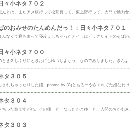
日々小ネタ７０２
で、ときおの最終日、ほんとは、またアメ横行って松茸買って、東上野行って、大門で焼肉食べようと思ってたんですけどね、ほいから、秋葉原の変貌ぶりなどを眺めてこよーかと。んだが、体調、芳しくなし。思案しつつふとホテルのそばを見てみるとバーガーキングがあるじゃないですか。確か、前来た時は違うハンバーガー屋さんだったような記憶あり。バーガーキング、札幌にないじゃんバーガーキングつったら、やっぱ、ワッパーでがしょとか体調悪いヤツの考えるこっちゃないよーな気もするわけですがいそいそと行ってみた。したっけ、...なかったのね、ワッパー。ワッパーJr.しかないのね。うーん、ネタ的にどーかなーJr.は。とかゆーわけで、posted by (C)ともるー黒バーガーにしてみた。バンズに竹炭が練り込んであるわけだ。ほんで、ケチャップにイカ墨が入ってるらしい。これ、美味～い！某マクドナルドの期間限定モノってただ単にしょっぱいじゃないですか。パテはジューシーだしレタス、シャッキシャキだしトマトもフレッシュだぜ。オーダーしてから揚げるポテトも美味ーい。あー、1
ばのおみせのたんめんだっ！：日々小ネタ７０１
で、研修・研究会がつまんなくて寝ちまって寝冷えしちゃったオイラはビッグサイトのそばのお店をあちこちうろつき結局お店前のメニューに惹かれて楽苑に決定。なんせ、東方明珠飯店のposted by (C)ともるー原湯面ろっぴゃくごじゆういぇんに惚れましたから。てなわけで、posted by (C)ともるー楽苑の野菜たっぷりタンメンはっぴょくにじういぇん東方明珠飯店のと違うのはとろみがついてないこと。...東京ってばあっついからしてとろみなしがありがたいっす。風邪っぴきにはたいへん美味し。タンメンってあんまりお高くないんでつね。...してみると原価があんまり高くないとみた！このね、あんましお高くないとこが、
日々小ネタ７００
じつわ、ここいらへんのとき久しぶりにときおにしゆつちよちう、なのでありました。きんようびに羽田についてみたらば、ときおはまだクールビズで、スーツ着てネクタイしてんのオイラだけじゃん！それはともかくアメ横で松茸など眺めつつ...てかさ、久しぶりだとずいぶん変わっちゃってた感じしる。食材屋さんが減ってて、およーふくやさんが増えてる気がしる。それもともかくとっとと、ちゃっちゃと東上野の上野商店でキムチお買いあげ～。...で送ったっけオイラが戻るより先にキムチが到着してたとゆー。...そいえば、画像撮ってないな､今回。風邪気味で体調悪かったかんね～。なんのしゆつちよだったかとゆーとposted by (C)ともるービッグサイトでAKB48に握手しに行くっ！！...っつーのは、ま、うそっこで真面目におべんきょだっ！...じゃあ、真面目におべんきょしてたかとゆーとしてないわけで。ポイント稼ぎ。なん
ネタ３０５
しりつされたりえりからされちゃったりした姫、posted by (C)ともるーやさぐれてた姫なわけですが、posted by (C)ともるーばっしおわったでつ......ばっしってなんでつかposted by (C)ともるーきれーになったでつそーれーとーえりから？もとれたでつは～～～～～posted by (C)ともるーぐあんがんまい！でつ←念
ネタ３０４
んでー、いぼんぬができちった姫ですがね、その後、どーなったかとゆーと、人間のおかあさんがびよいんにつれてってくれてしりつなわけで。なんか、チクチクされちゃったうーえーにーほいで、びよいんにお泊まりしてー。posted by (C)ともるーどーなったかとゆーとposted by (C)ともるーこーでつよposted by (C)ともるーこうposted by (C)ともるーおまけにでつねposted by (C)ともるーえりからでつposted by (C)ともるーむーんposted by (C)ともるーやさぐれるでつとかあいしゅーただよわせる姫。......posted by (C)と
ネタ３０３