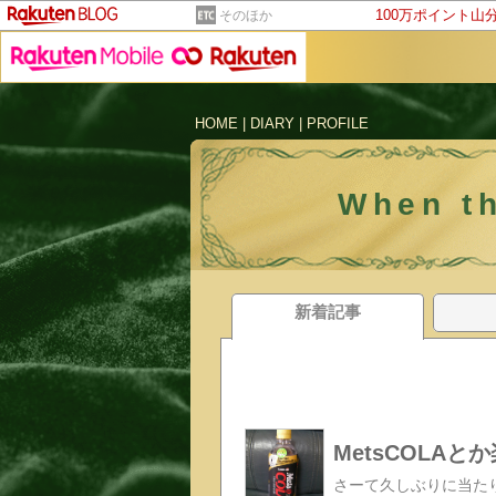
100万ポイント山
そのほか
HOME
|
DIARY
|
PROFILE
When t
新着記事
MetsCOLA