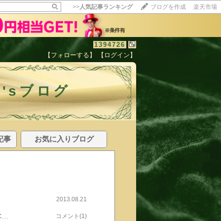
>>
人気記事ランキング
ブログを作成
楽天市場
1394726
【フォローする】
【ログイン】
るー'sブログ
記事
お気に入りブログ
2013.08.21
さーて久しぶりに当たり物でもやろーかね。まーずーはーMETSCOLA2013.08.15 posted by (C)ともるーモニプラかexciteクーポン(だったと思う)MetsCOLAトクホでんがな。これは最近、ヘルシアとか黒烏龍茶とか、トクホに凝りつつポテチ一袋喰っちゃう人間のおかあさんにあげましょうとも。んでね、多分一か月ぶりくらいに当たったのがposted by (C)ともるー楽天BINGOだっ！posted by (C)ともるーcongratulationposted by (C)ともるー選んでみたところposted by (C)ともるー50point Getだ！ぶっちゃけそれより嬉しかったのが１日たった51人しかあたらないposted by (C)ともるー電子ブック楽天〈Kobo〉初めて当たった。うれひいよぉ。←ま、ゆっちゃえば人気blogランキングへ←1pointなんですけどね。その他はposted by (C)ともるーG-Pointビンゴのお庭41,094番posted by (C)ともるーClubPanasonicP1グランプリ10,835番posted by (C)ともるーGpointクエスト3,747番posted by (C)ともるーECナビクッキングマスター3,637番posted by (C)ともるーま、ほどほどだったかも。
コメント(1)