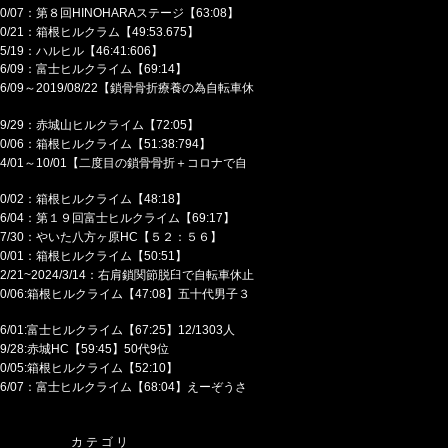
/10/07：第８回HINOHARAステージ【63:08】
/10/21：箱根ヒルクラム【49:53.675】
/05/19：ハルヒル【46:41:606】
/06/09：富士ヒルクライム【69:14】
/06/09～2019/08/22【鎖骨骨折療養の為自転車休
/09/29：赤城山ヒルクライム【72:05】
/10/06：箱根ヒルクライム【51:38:794】
/04/01～10/01【二度目の鎖骨骨折＋コロナで自
】
/10/02：箱根ヒルクライム【48:18】
/06/04：第１９回富士ヒルクライム【69:17】
3/07/30：やいた八方ヶ原HC【５２：５６】
/10/01：箱根ヒルクライム【50:51】
/12/21~2024/3/14：右肩鎖関節脱臼で自転車休止
/10/06:箱根ヒルクライム【47:08】五十代男子３
/06/01:富士ヒルクライム【67:25】12/1303人
/09/28:赤城HC【59:45】50代9位
/10/05:箱根ヒルクライム【52:10】
/06/07：富士ヒルクライム【68:04】えーぞうさ
カテゴリ