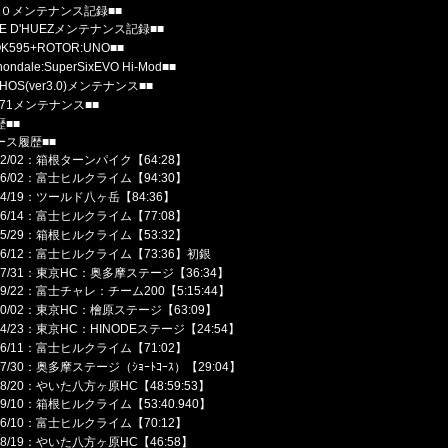
６０メンテナンス記録■■
PE D'HUEZメンテナンス記録■■
OK595+ROTOR:UNO■■
nondale:SuperSixEVO Hi-Mod■■
THOS(ver3.0)メンテナンス■■
B71メンテナンス■■
歴■■
ース履歴■■
/12/02：箱根ターンパイク【64:28】
/06/02：富士ヒルクライム【94:30】
/04/19：ツールド八ヶ岳【84:36】
/06/14：富士ヒルクライム【77:08】
/05/29：箱根ヒルクライム【53:32】
/06/12：富士ヒルクライム【73:36】初銀
/07/31：東京HC：奥多摩ステージ【36:34】
/09/22：富士チャレ：チーム200【5:15:44】
/10/02：東京HC：檜原ステージ【63:09】
/04/23：東京HC：HINODEステージ【24:54】
/06/11：富士ヒルクライム【71:02】
/07/30：奥多摩ステージ（ｼｮｰﾄｺｰｽ）【29:04】
/08/20：やいた八方ヶ原HC【48:59:53】
/09/10：箱根ヒルクライム【53:40.940】
/06/10：富士ヒルクライム【70:12】
/08/19：やいた八方ヶ原HC【46:58】