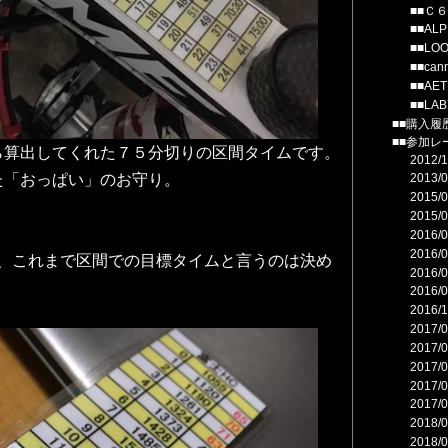
■■Ｃ
■■AL
■■LO
■■can
■■AE
■■LA
■■購入履
■■参加レ
ら算出してくれた７５分切りの区間タイムです。
2012
た「おっぱい」のお守り。
2013
2015
2015
2016
2016
が、これまで区間での目標タイムと言うのは決め
2016
2016
2016
2017
2017
2017
2017
2017
2018
2018