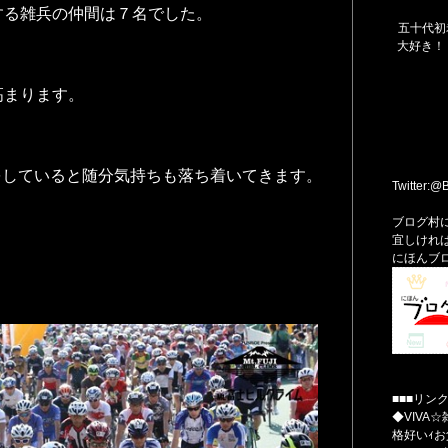
する雑兵の仲間は７名でした。
五十代初
大好き！
高まります。
をしていると随分気持ちも落ち着いてきます。
Twitter:
ブログ村
宜しけれ
にほんブ
■■■リンク
◆VIVA
格好いｨ