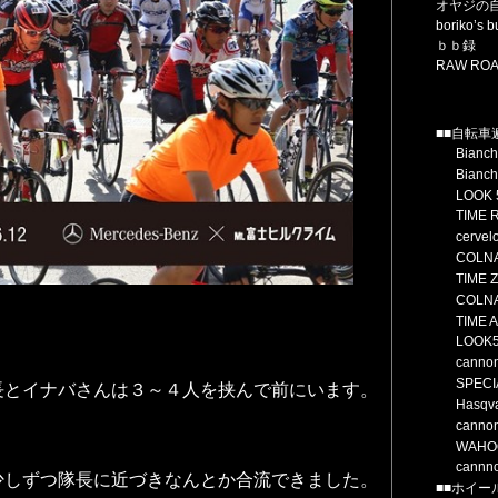
オヤジの
boriko’s 
ｂｂ録
RAW RO
■■自転車
Bian
Bianc
LOOK
TIME
cerve
COLN
TIME 
COLN
TIME 
LOOK
canno
SPECI
長とイナバさんは３～４人を挟んで前にいます。
Hasq
canno
WAHOO
cannn
少しずつ隊長に近づきなんとか合流できました。
■■ホイー