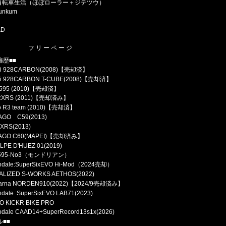
自転車生活（ほぼローラー＋ジテツウ）
bunkum
AD
フリーページ
遍歴■■
chi 928CARBON(2008)【売却済】
hi 928CARBON T-CUBE(2008)【売却済】
 595 (2010)【売却済】
 RXRS (2011)【売却済み】
lo R3 team (2010)【売却済】
AGO C59(2013)
ZXRS(2013)
AGO C60(MAPEI)【売却済み】
ALPE D'HUEZ 01(2019)
595-No3（モンドリアン）
ndale:SuperSixEVO Hi-Mod（2024売却）
ALIZED S-WORKS AETHOS(2022)
varna NORDEN910(2022)【2024/9売却済み】
ndale :SuperSixEVO LAB71(2023)
 KICKR BIKE PRO
odale CAAD14+SuperRecord13s1x(2026)
ル■■