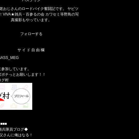
バスプリン
老おじさんのロードバイク奮闘記です。 ヤビツ
！VIVA★雑兵・百参るの会 カワセミ等野鳥の写
真撮影もやっています。
フォローする
サイド自由欄
@BASS_MEG
に参加しています。
ばポチっとお願いします！！
ログ村
■■■
☆雑兵隊員ブログ◆
お父さんに俺はなる！