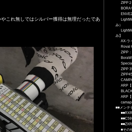
ZIPP
BORA
ENV
いやこれ無しではシルバー獲得は無理だったであ
Light
み）
Ligh
み】
AX-
Roval 
ZIPP
BoraW
Specia
ZIPP 
ZIPP
CAMPA
ARP
BLACK
ARP
camap
■■メンテ
■■R
■■C
■■Z
■その