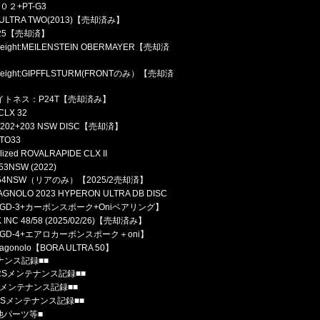
２０２+PT-G3
 ULTRA TWO(2013)【売却済み】
E25【売却済】
Weight:MEILENSTEIN OBERMAYER【売却済
tWeight:GIPFFLSTURM(FRONTのみ）【売却済
ライトネス：P24T【売却済み】
CLX 32
：202+203 NSW DISC【売却済】
TO33
lized ROVALRAPIDE CLX II
353NSW (2022)
454NSW（リアのみ）【2025/2売却済】
GNOLO 2023 HYPERON ULTRA DB DISC
【GD-3+カーボンスポーク+Oniベアリング】
 INC 48/58 (2025/02/26)【売却済み】
【GD-4+エアロカーボンスポーク＋oni】
agonolo【BORA ULTRA 50】
ナンス記録■■
XRSメンテナンス記録■■
59メンテナンス記録■■
XRSメンテナンス記録■■
他パーツ等■