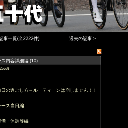
記事一覧(全2222件)
過去の記事 >
ース内容詳細編
(10)
58)
前日の過ごし方～ルーティーンは崩しません！！
レース当日編
装備・体調等編