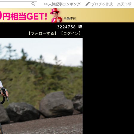
>>
人気記事ランキング
ブログを作成
楽天市場
3224758
【フォローする】
【ログイン】
【毎日開催】
15記事にいいね！で1ポイント
10秒滞在
いいね!
--
/
--