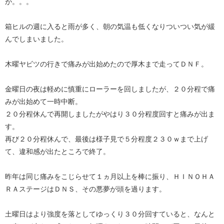
が。。。
箱ヒルの週に入ると雨が多く、朝の気温も低くなりついつい気が緩
んでしまいました。
木曜ヤビツの行きで痛みが出始めたので厚木まで走ってＤＮＦ。
金曜日の夜は軽めに慎重にローラーを回しましたが、２０分程で痛
みが出始めて一時中断。
２０分程休んで再開しましたがやはり３０分程度回すと痛みが出ま
す。
再び２０分程休んで、最後は様子見で５分程度２３０ｗまで上げ
て、違和感が出たところで終了。
昨年は同じ痛みをこじらせて１ヵ月以上を棒に振り、ＨＩＮＯＨＡ
ＲＡステージはＤＮＳ、その悪夢が頭を過ります。
土曜日はより強度を落としてゆっくり３０分回すていると、なんと