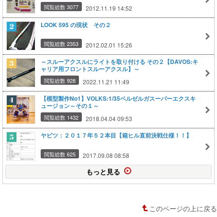
閲覧総数 3077
2012.11.19 14:52
LOOK 595 の現状 その２
閲覧総数 2353
2012.02.01 15:26
～スルーアクスルにライトを取り付ける その２【DAVOS:キ
ャリア用フロントスルーアクスル】～
閲覧総数 928
2022.11.21 11:49
【模型製作No1】VOLKS:1/35ベルゼルガスーパーエクスキ
ュージョン～その１～
閲覧総数 1432
2018.04.04 09:53
ヤビツ：２０１７年５２本目【箱ヒル直前決戦仕様！！】
閲覧総数 625
2017.09.08 08:58
もっと見る
このページの上に戻る