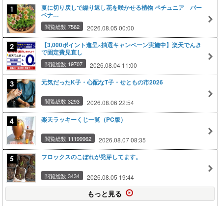
夏に切り戻しで繰り返し花を咲かせる植物 ペチュニア バー
ベナ…
閲覧総数 7562
2026.08.05 00:00
【3,000ポイント進呈×抽選キャンペーン実施中】楽天でんき
で固定費見直し
閲覧総数 19707
2026.08.04 11:00
元気だったK子・心配なT子・せともの市2026
閲覧総数 3293
2026.08.06 22:54
楽天ラッキーくじ一覧（PC版）
閲覧総数 11199962
2026.08.07 08:35
フロックスのこぼれが発芽してます。
閲覧総数 3434
2026.08.05 19:44
もっと見る