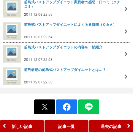
前島式バストアップダイエット実践者の感想・口コミ（クチ
コミ）
2011.12.08 22:59
前島式バストアップダイエットによくある質問（Ｑ＆Ａ）
2011.12.07 22:54
前島式バストアップダイエットの内容を一部紹介
2011.12.07 22:53
前島敏也の前島式バストアップダイエットとは…？
2011.12.07 22:53
新しい記事
記事一覧
過去の記事