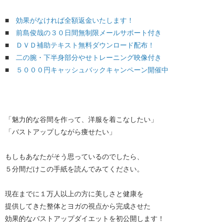
■
効果がなければ全額返金いたします！
■
前島俊哉の３０日間無制限メールサポート付き
■
ＤＶＤ補助テキスト無料ダウンロード配布！
■
二の腕・下半身部分やせトレーニング映像付き
■
５０００円キャッシュバックキャンペーン開催中
「魅力的な谷間を作って、洋服を着こなしたい」
「バストアップしながら痩せたい」
もしもあなたがそう思っているのでしたら、
５分間だけこの手紙を読んでみてください。
現在までに１万人以上の方に美しさと健康を
提供してきた整体とヨガの視点から完成させた
効果的なバストアップダイエットを初公開します！