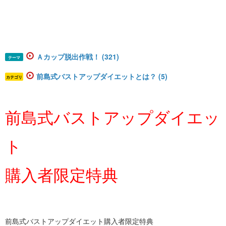
Ａカップ脱出作戦！ (321)
テーマ
前島式バストアップダイエットとは？ (5)
カテゴリ
前島式バストアップダイエッ
ト
購入者限定特典
前島式バストアップダイエット購入者限定特典