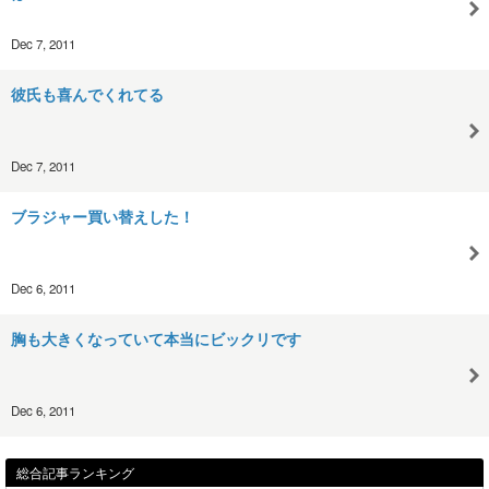
Dec 7, 2011
彼氏も喜んでくれてる
Dec 7, 2011
ブラジャー買い替えした！
Dec 6, 2011
胸も大きくなっていて本当にビックリです
Dec 6, 2011
総合記事ランキング