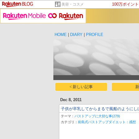
100万ポイン
美容・コスメ
HOME
|
DIARY
|
PROFILE
< 新しい記事
新
Dec 8, 2011
子供が卒乳してからまるで風船のようにし
テーマ：
バストアップに大切な事(279)
カテゴリ：
前島式バストアップダイエット：感想