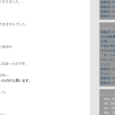
くなりました。
前島式バ
前島式バ
前島式バ
前島式バ
できませんでした。
前島式バ
その他多
分厚いパ
子供が卒
た自分が
モデルの
「ザ・ベ
バストア
に出会ったのです。
ニング
前島式バ
チコミ）
たら…
前島式バ
いたのだと思います。
前島式バ
した。
Aug , 2
Jul , 20
Jun , 2
May , 2
たい」