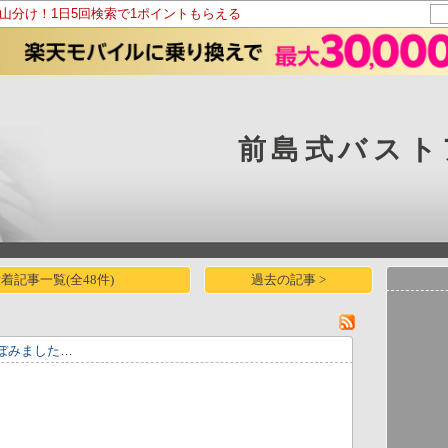
ト山分け！1日5回検索で1ポイントもらえる
前島式バスト
着記事一覧(全48件)
過去の記事 >
ぼみました…