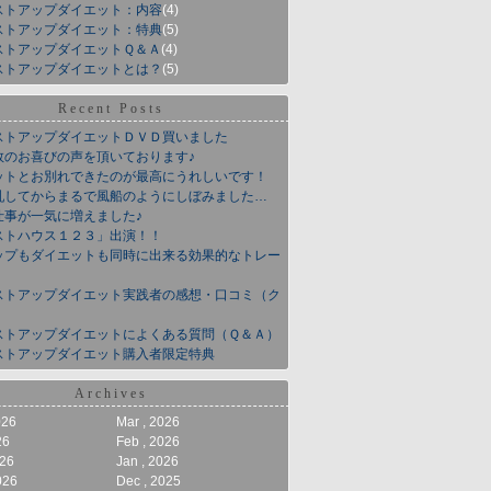
ストアップダイエット：内容
(4)
ストアップダイエット：特典
(5)
ストアップダイエットＱ＆Ａ
(4)
ストアップダイエットとは？
(5)
Recent Posts
ストアップダイエットＤＶＤ買いました
数のお喜びの声を頂いております♪
ットとお別れできたのが最高にうれしいです！
乳してからまるで風船のようにしぼみました…
仕事が一気に増えました♪
ストハウス１２３」出演！！
ップもダイエットも同時に出来る効果的なトレー
ストアップダイエット実践者の感想・口コミ（ク
ストアップダイエットによくある質問（Ｑ＆Ａ）
ストアップダイエット購入者限定特典
Archives
026
Mar , 2026
26
Feb , 2026
026
Jan , 2026
026
Dec , 2025