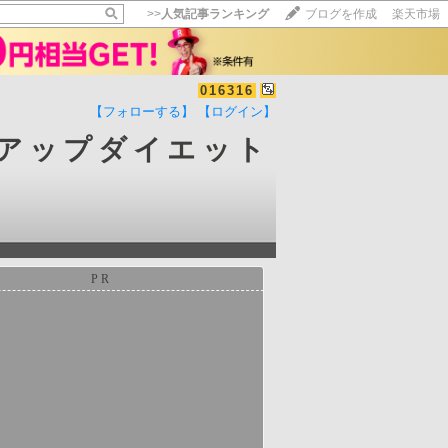
>>
人気記事ランキング
ブログを作成
楽天市場
016316
【フォローする】
【ログイン】
【毎日開催】
アップダイエット
15記事にいいね！で1ポイント
10秒滞在
いいね!
--
/
--
PR