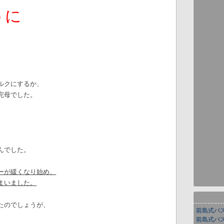
うに
ルクにするか、
完母でした。
んでした。
ーが緩くなり始め、
まいました。
たのでしょうが、
前島式バ
前島式バ