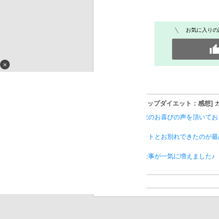
お気に入りの
×
[前島式バストアップダイエット：感想] 
その他多数のお喜びの声を頂いてお
分厚いパットとお別れできたのが最
モデルの仕事が一気に増えました♪