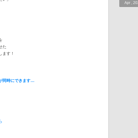
Apr , 2
、
。
を
せた
します！
が同時にできます…
ら