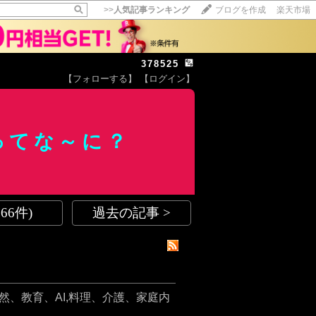
>>
人気記事ランキング
ブログを作成
楽天市場
378525
【フォローする】
【ログイン】
【毎日開催】
15記事にいいね！で1ポイント
10秒滞在
せってな～に？
いいね!
--
/
--
66件)
過去の記事 >
、教育、AI,料理、介護、家庭内