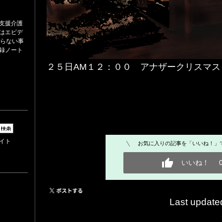
支援介護
はエビデ
だらない事
録ノート
２５日AM１２：００ アナザークリスマス
イト
お気に入りの記事を「いいね！」
いいね！
Last updat