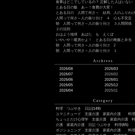
食事はどこでしているの？ 正解した人はいない
とある日の飯 あ～！食費が大変！
とある日の 人間て何さ～ 結局、人のふりわ
人間って何さ～人の振り分け ４ 心も不安定
朝 人間って何さ～人の振り分け ３人間関係
２の法則
おはよう地球 あばた も えくぼ
いやいや！暖房かよ！ とある日の晩飯と弁当
朝 人間って何さ～人の振り分け 2
朝 人間って何さ～人の振り分け １
Archives
2026/08
2026/03
2026/07
2026/02
2026/06
2026/01
2026/05
2025/12
2026/04
2025/11
Category
料理 つぶやき 日記
(149)
ユマニチュード 支援介護 家庭内介護 料
ちょっとだけ心理学 支援介護 家庭内介護 
介護 家庭内介護 日記 つぶやき 料理
(65)
ポジショニング 支援介護 家庭内介護 料