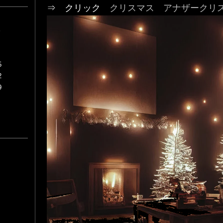
⇒ クリック ​
クリスマス アナザークリ
S
5
2
9