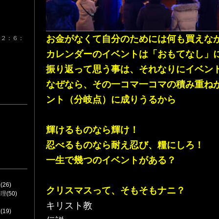
け
お金がなくて自分のためには何も買えな
 ２：６：
カレンダーのイベントは「おもてなし」
振り返って思う事は、それなりにイベン
なぜなら、その一コマ一コマの積み重ね
ント（分岐点）に成りうるから
輝けるものなら輝け！
忍べるものなら耐え忍び、糧にしろ！
一生で幾つのイベントがある？
理
(26)
クリスマスって、そもそもナニ？​
料理
(50)
キリスト教
理
(19)