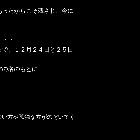
あったからこそ残され、今に
・・・
らで、１２月２４日と２５日
アの名のもとに
ない方や孤独な方がのぞいてく