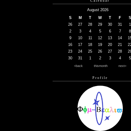
Calendar
August 2026
S
M
T
W
T
F
26
27
28
29
30
31
1
2
3
4
5
6
7
8
9
10
11
12
13
14
1
16
17
18
19
20
21
2
23
24
25
26
27
28
2
30
31
1
2
3
4
5
<back
thismonth
next>
Profile