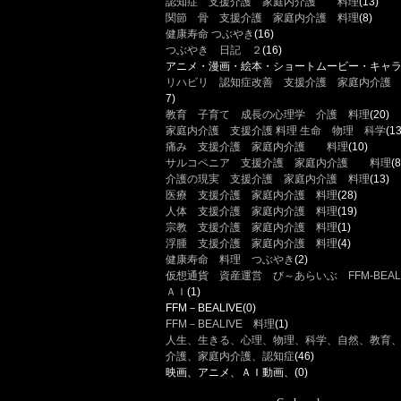
認知症 支援介護 家庭内介護 料理
(13)
関節 骨 支援介護 家庭内介護 料理
(8)
健康寿命 つぶやき
(16)
つぶやき 日記 ２
(16)
アニメ・漫画・絵本・ショートムービー・キャ
リハビリ 認知症改善 支援介護 家庭内介護
7)
教育 子育て 成長の心理学 介護 料理
(20)
家庭内介護 支援介護 料理 生命 物理 科学
(13
痛み 支援介護 家庭内介護 料理
(10)
サルコペニア 支援介護 家庭内介護 料理
(8
介護の現実 支援介護 家庭内介護 料理
(13)
医療 支援介護 家庭内介護 料理
(28)
人体 支援介護 家庭内介護 料理
(19)
宗教 支援介護 家庭内介護 料理
(1)
浮腫 支援介護 家庭内介護 料理
(4)
健康寿命 料理 つぶやき
(2)
仮想通貨 資産運営 び～あらいぶ FFM-BEALI
ＡＩ
(1)
FFM－BEALIVE
(0)
FFM－BEALIVE 料理
(1)
人生、生きる、心理、物理、科学、自然、教育、A
介護、家庭内介護、認知症
(46)
映画、アニメ、ＡＩ動画、
(0)