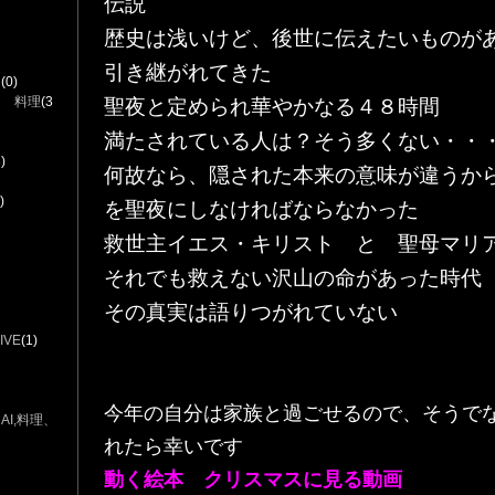
伝説
歴史は浅いけど、後世に伝えたいものが
引き継がれてきた
ラ
(0)
 料理
(3
聖夜と定められ華やかなる４８時間
満たされている人は？そう多くない・・
)
何故なら、隠された本来の意味が違うか
)
を聖夜にしなければならなかった
救世主イエス・キリスト と 聖母マリ
それでも救えない沢山の命があった時代
その真実は語りつがれていない
VE
(1)
今年の自分は家族と過ごせるので、そうで
I,料理、
れたら幸いです
​​動く絵本 クリスマスに見る動画 ​