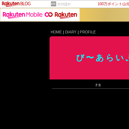
100万ポイント山
そのほか
HOME
|
DIARY
|
PROFILE
び〜あらいぶ
PR