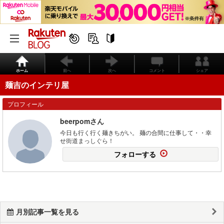
ホーム
前へ
次へ
コメント
シェア
麺吉のインテリ屋
プロフィール
beerpomさん
今日も行く行く麺きちがい。 麺の合間に仕事して・・幸
せ街道まっしぐら！
フォローする
月別記事一覧を見る