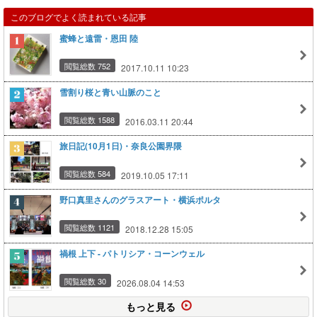
このブログでよく読まれている記事
蜜蜂と遠雷・恩田 陸
閲覧総数 752
2017.10.11 10:23
雪割り桜と青い山脈のこと
閲覧総数 1588
2016.03.11 20:44
旅日記(10月1日)・奈良公園界隈
閲覧総数 584
2019.10.05 17:11
野口真里さんのグラスアート・横浜ポルタ
閲覧総数 1121
2018.12.28 15:05
禍根 上下 - パトリシア・コーンウェル
閲覧総数 30
2026.08.04 14:53
もっと見る