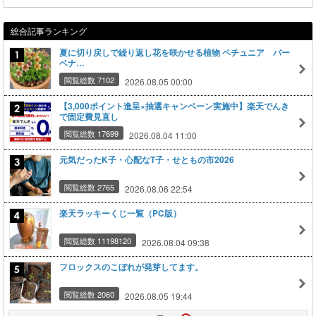
総合記事ランキング
夏に切り戻しで繰り返し花を咲かせる植物 ペチュニア バー
ベナ…
閲覧総数 7102
2026.08.05 00:00
【3,000ポイント進呈×抽選キャンペーン実施中】楽天でんき
で固定費見直し
閲覧総数 17699
2026.08.04 11:00
元気だったK子・心配なT子・せともの市2026
閲覧総数 2765
2026.08.06 22:54
楽天ラッキーくじ一覧（PC版）
閲覧総数 11198120
2026.08.04 09:38
フロックスのこぼれが発芽してます。
閲覧総数 2060
2026.08.05 19:44