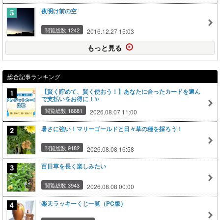
夜明け前の空
閲覧総数 1242
2016.12.27 15:03
もっと見る
総合記事ランキング
【賢く貯めて、賢く使おう！】あなたに合ったカードを選ん
で支払いをお得に！✨
閲覧総数 16681
2026.08.07 11:00
暑さに強い！マリーゴールドと日々草の種を採ろう！
閲覧総数 9182
2026.08.08 16:58
百日草を長く楽しみたい
閲覧総数 3943
2026.08.08 00:00
楽天ラッキーくじ一覧（PC版）