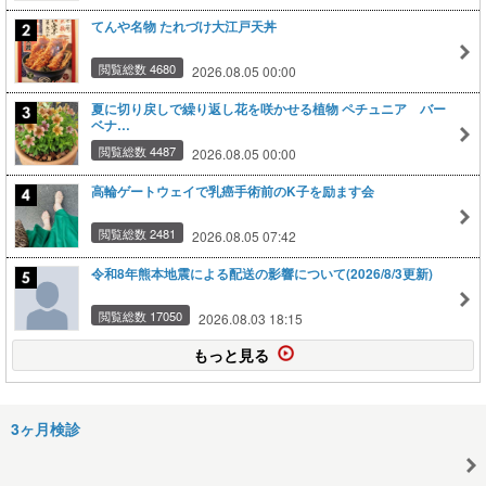
てんや名物 たれづけ大江戸天丼
閲覧総数 4680
2026.08.05 00:00
夏に切り戻しで繰り返し花を咲かせる植物 ペチュニア バー
ベナ…
閲覧総数 4487
2026.08.05 00:00
高輪ゲートウェイで乳癌手術前のK子を励ます会
閲覧総数 2481
2026.08.05 07:42
令和8年熊本地震による配送の影響について(2026/8/3更新)
閲覧総数 17050
2026.08.03 18:15
もっと見る
3ヶ月検診