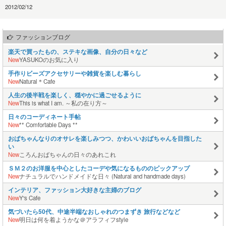
2012/02/12
ファッションブログ
楽天で買ったもの、ステキな画像、自分の日々など
New
YASUKOのお気に入り
手作りビーズアクセサリーや雑貨を楽しむ暮らし
New
Natural＊Cafe
人生の後半戦を楽しく、穏やかに過ごせるように
New
This is what I am. ～私の在り方～
日々のコーディネート手帖
New
** Comfortable Days **
おばちゃんなりのオサレを楽しみつつ、かわいいおばちゃんを目指した
い
New
ころんおばちゃんの日々のあれこれ
ＳＭ２のお洋服を中心としたコーデや気になるもののピックアップ
New
ナチュラルでハンドメイドな日々 (Natural and handmade days)
インテリア、ファッション大好きな主婦のブログ
New
Y's Cafe
気づいたら50代、中途半端なおしゃれのつまずき 旅行などなど
New
明日は何を着ようかな＠アラフィフstyle