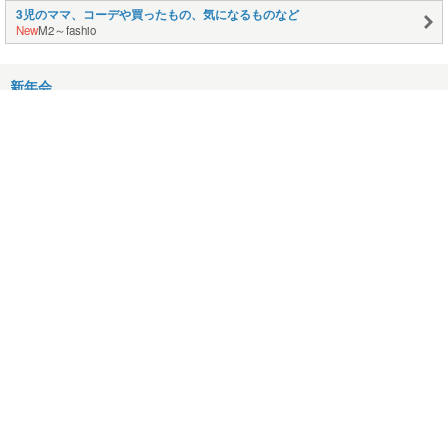
3児のママ、コーデや買ったもの、気になるものなど
New
M2～fashio
新年会
2012/01/17
1ヶ月
2012/01/09
仕事納め
2011/12/30
12/8