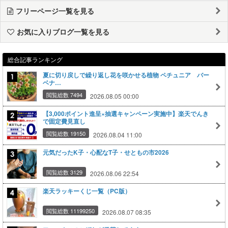
フリーページ一覧を見る
お気に入りブログ一覧を見る
総合記事ランキング
夏に切り戻しで繰り返し花を咲かせる植物 ペチュニア バー
ベナ…
閲覧総数 7494
2026.08.05 00:00
【3,000ポイント進呈×抽選キャンペーン実施中】楽天でんき
で固定費見直し
閲覧総数 19150
2026.08.04 11:00
元気だったK子・心配なT子・せともの市2026
閲覧総数 3129
2026.08.06 22:54
楽天ラッキーくじ一覧（PC版）
閲覧総数 11199250
2026.08.07 08:35