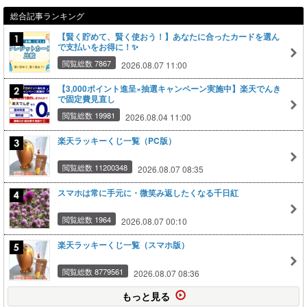
総合記事ランキング
【賢く貯めて、賢く使おう！】あなたに合ったカードを選ん
で支払いをお得に！✨
閲覧総数 7867
2026.08.07 11:00
【3,000ポイント進呈×抽選キャンペーン実施中】楽天でんき
で固定費見直し
閲覧総数 19981
2026.08.04 11:00
楽天ラッキーくじ一覧（PC版）
閲覧総数 11200348
2026.08.07 08:35
スマホは常に手元に・微笑み返したくなる千日紅
閲覧総数 1964
2026.08.07 00:10
楽天ラッキーくじ一覧（スマホ版）
閲覧総数 8779561
2026.08.07 08:36
もっと見る