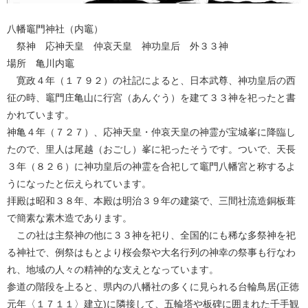
八幡竈門神社（内竈）
祭神 応神天皇 仲哀天皇 神功皇后 外３３神
場所 亀川内竈
寛政４年（１７９２）の社記によると、日本武尊、神功皇后の西
征の時、竈門庄亀山に行宮（あんぐう）を建て３３神を祀ったと書
かれています。
神亀４年（７２７）、応神天皇・仲哀天皇の神霊が宝城峯に降臨し
たので、里人は尾越（おごし）峯に祀ったそうです。ついで、天長
３年（８２６）に神功皇后の神霊を合祀して竈門八幡宮と称するよ
うになったと伝えられています。
拝殿は昭和３８年、本殿は明治３９年の建築で、三間社流造銅板葺
で簡素な素木造であります。
この社は主祭神の他に３３神を祀り、全国的にも稀な多祭神を祀
る神社で、例祭はもとより桜会祭や大名行列の神幸の祭事も行なわ
れ、地域の人々の精神的な支えとなっています。
参道の階段を上ると、県内の八幡社の多くに見られる台輪鳥居(正徳
元年〈１７１１〉建立)に隣接して、五輪塔や板碑に囲まれた千手観