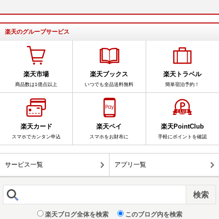
楽天のグループサービス
楽天市場
楽天ブックス
楽天トラベル
商品数は1億点以上
いつでも全品送料無料
簡単宿泊予約！
楽天カード
楽天ペイ
楽天PointClub
スマホでカンタン申込
スマホをお財布に
手軽にポイントを確認
サービス一覧
アプリ一覧
楽天ブログ全体を検索
このブログ内を検索