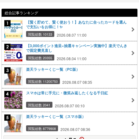
総合記事ランキング
【賢く貯めて、賢く使おう！】あなたに合ったカードを選ん
で支払いをお得に！✨
閲覧総数 10133
2026.08.07 11:00
【3,000ポイント進呈×抽選キャンペーン実施中】楽天でんき
で固定費見直し
閲覧総数 20355
2026.08.04 11:00
楽天ラッキーくじ一覧（PC版）
閲覧総数 11200750
2026.08.07 08:35
スマホは常に手元に・微笑み返したくなる千日紅
閲覧総数 2041
2026.08.07 00:10
楽天ラッキーくじ一覧（スマホ版）
閲覧総数 8779908
2026.08.07 08:36