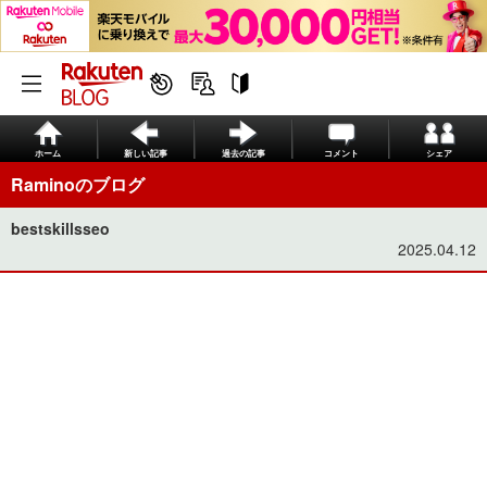
ホーム
新しい記事
過去の記事
コメント
シェア
Raminoのブログ
bestskillsseo
2025.04.12