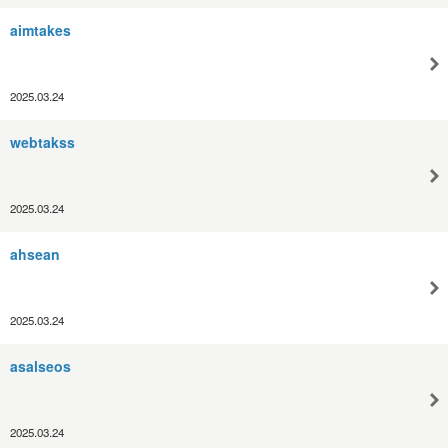
aimtakes
2025.03.24
webtakss
2025.03.24
ahsean
2025.03.24
asalseos
2025.03.24