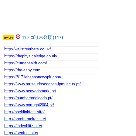
カテゴリ未分類 (117)
カテゴリ
http://wallstreetbets.co.uk/
https://thephysicaledge.co.uk/
https://curnahealth.com/
https://the-espy.com
https://8171ehsaasnewspk.com/
https://www.museudoscoches-ipmuseus.pt/
https://www.acavedomarkl.pt/
https://humbertodelgado.pt/
https://www.portugal2004.pt/
http://backlinkfast.site/
http://ahrefstracker.site/
https://indexblitz.site/
https://seofuel.site/