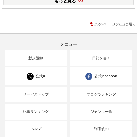
もっと見る
このページの上に戻る
メニュー
新規登録
日記を書く
公式X
公式facebook
サービストップ
ブログランキング
記事ランキング
ジャンル一覧
ヘルプ
利用規約