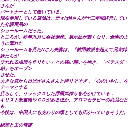
さんが
パートナーとして働いている。
現在使用している店舗は、元々はNさんが十三年間経営してい
た介護用品の
ショールームだった。
ところが、昨年九月に会社倒産。展示品が無くなり、倉庫のよ
うに荒れた
ショールームを見たNさん夫妻は、「教団教派を超えて兄弟姉
妹たちが
交われる場所を作りたい」との強い願いを抱き、「ベテスダ・
柏」をオープン
させた。
大きな窓から日光がさんさんと降りそそぎ，「心のいやし」を
テーマとする
店らしく、リラックスした雰囲気作りを心がけている．
キリスト教書籍やＣＤがあるほか、アロマセラピーの商品など
も。
今後は、中国人にも交わりの場としても広がっていきそうだ。
絶望と主の奇跡