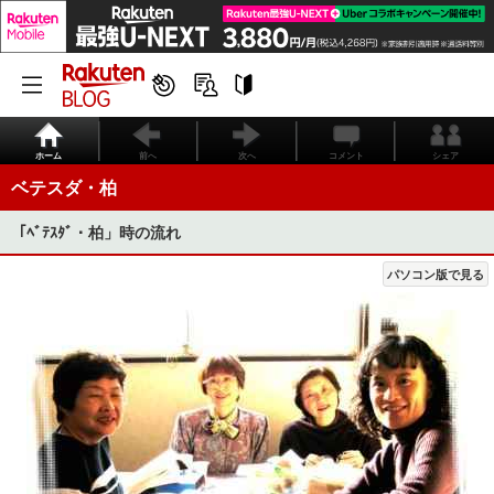
ホーム
前へ
次へ
コメント
シェア
ベテスダ・柏
「ﾍﾞﾃｽﾀﾞ・柏」時の流れ
パソコン版で見る