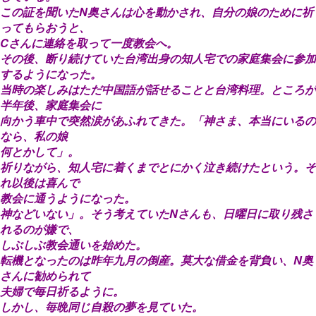
この証を聞いたN奥さんは心を動かされ、自分の娘のために祈
ってもらおうと、
Cさんに連絡を取って一度教会へ。
その後、断り続けていた台湾出身の知人宅での家庭集会に参加
するようになった。
当時の楽しみはただ中国語が話せることと台湾料理。ところが
半年後、家庭集会に
向かう車中で突然涙があふれてきた。「神さま、本当にいるの
なら、私の娘
何とかして」。
祈りながら、知人宅に着くまでとにかく泣き続けたという。そ
れ以後は喜んで
教会に通うようになった。
神などいない」。そう考えていたNさんも、日曜日に取り残さ
れるのが嫌で、
しぶしぶ教会通いを始めた。
転機となったのは昨年九月の倒産。莫大な借金を背負い、N奥
さんに勧められて
夫婦で毎日祈るように。
しかし、毎晩同じ自殺の夢を見ていた。