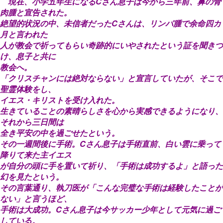
現在、小学五年生になるCさん息子は今から三年前、鼻の骨
肉腫と宣告された。
絶望的状況の中、未信者だったCさんは、リンパ腫で余命四カ
月と言われた
人が教会で祈ってもらい奇跡的にいやされたという証を聞きつ
け、息子と共に
教会へ。
「クリスチャンには絶対ならない」と宣言していたが、そこで
聖霊体験をし、
イエス・キリストを受け入れた。
生きていることの素晴らしさを心から実感できるようになり、
それから三日間は
全き平安の中を過ごせたという。
その一週間後に手術。Cさん息子は手術直前、白い雲に乗って
降りて来た主イエス
が自分の頭に手を置いて祈り、「手術は成功するよ」と語った
幻を見たという。
その言葉通り、執刀医が「こんな完璧な手術は経験したことが
ない」と言うほど、
手術は大成功。Cさん息子は今サッカー少年として元気に過ご
している。