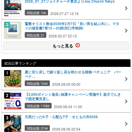
2026_07_27ジョイチャーチ東京よりJoy Church Tokyo
閲覧総数 106
2026.07.27 12:16
鷲敷キリスト教会2026年2月7日「良い実を結ぶ木に」 マタ
イの福音書7章15～23節(田口学牧師)
閲覧総数 21
2026.02.07 22:12
もっと見る
総合記事ランキング
夏に切り戻しで繰り返し花を咲かせる植物 ペチュニア バー
ベナ…
閲覧総数 7040
2026.08.05 00:00
【3,000ポイント進呈×抽選キャンペーン実施中】楽天でんき
で固定費見直し
閲覧総数 17589
2026.08.04 11:00
元気だったK子・心配なT子・せともの市2026
閲覧総数 2748
2026.08.06 22:54