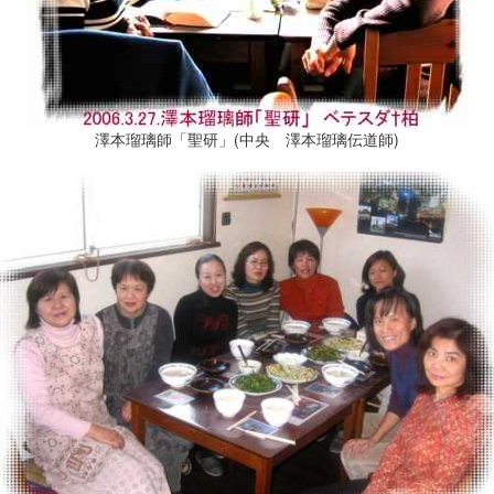
澤本瑠璃師「聖研」(中央 澤本瑠璃伝道師)