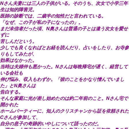
Nさん夫妻には三人の子供がいる。そのうち、次女で小学三年
生は知的障害児。
医師の診断では、二歳半の知性だと言われている。
「なぜ、この子が私の子になったの」。
まだ未信者だった頃、N奥さんは普通の子とは違う次女を愛せ
ずに
苦しんだという。
少しでも良くなればとお経を読んだり、占いをしたり、お寺参
りもしてみたが、
効果はなかった。
当時は夫婦仲も悪かった。Nさんは毎晩帰宅が遅く、経営して
いる会社も
伸び悩み、収入もわずか。「彼のことをかなり憎んでいまし
た」とN奥さんは
告白する。
そんな家庭に光が差し始めたのは約二年前のこと。Nさん宅で
開かれた
ホームパーティーに、知人のクリスチャンから証を依頼された
Cさんが参加して、
自分の息子の奇跡的いやしについて語ったのだ。