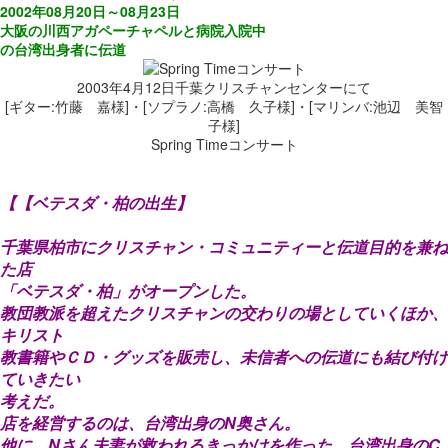
2002年08月20日～08月23日
大阪の川西アガペーチャペルと病院入院中
の台湾出身者に伝道
2003年4月12日千葉クリスチャンセンターにて
[ギター:竹藤 嘉様]・[ソプラノ:高橋 久子様]・[マリンバ:池辺 美智
子様]
Spring Timeコンサート
【【ベテスダ・柏の出生】
千葉県柏市にクリスチャン・コミュニティーと伝道目的を兼ね
た店
「ベテスダ・柏」がオープンした。
教団教派を超えたクリスチャンの交わりの場としていくほか、
キリスト
教書籍やＣＤ・グッズを販売し、未信者への伝道にも結び付け
ていきたい
考えだ。
店を経営するのは、台湾出身のN奥さん。
他に、Nさん夫妻が救われるきっかけを作った、台湾出身のC