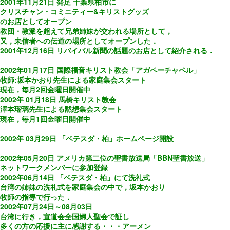
2001年11月21日 発足 千葉県柏市に
クリスチャン・コミニティー&キリストグッズ
のお店としてオープン
教団・教派を超えて兄弟姉妹が交われる場所として，
又，未信者への伝道の場所としてオープンした．
2001年12月16日 リバイバル新聞の話題のお店として紹介される．
2002年01月17日 国際福音キリスト教会「アガペーチャペル」
牧師:坂本かおり先生による家庭集会スタート
現在，毎月2回金曜日開催中
2002年 01月18日 馬橋キリスト教会
澤本瑠璃先生による黙想集会スタート
現在，毎月1回金曜日開催中
2002年 03月29日 「ベテスダ・柏」ホームページ開設
2002年05月20日 アメリカ第二位の聖書放送局「BBN聖書放送」
ネットワークメンバーに参加登録
2002年06月14日 「ベテスダ・柏」にて洗礼式
台湾の姉妹の洗礼式を家庭集会の中で，坂本かおり
牧師の指導で行った．
2002年07月24日～08月03日
台湾に行き，宣道会全国婦人聖会で証し
多くの方の応援に主に感謝する・・・アーメン