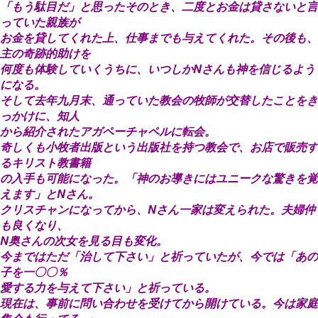
「もう駄目だ」と思ったそのとき、二度とお金は貸さないと言
っていた親族が
お金を貸してくれた上、仕事までも与えてくれた。その後も、
主の奇跡的助けを
何度も体験していくうちに、いつしかNさんも神を信じるよう
になる。
そして去年九月末、通っていた教会の牧師が交替したことをき
っかけに、知人
から紹介されたアガペーチャペルに転会。
奇しくも小牧者出版という出版社を持つ教会で、お店で販売す
るキリスト教書籍
の入手も可能になった。「神のお導きにはユニークな驚きを覚
えます」とNさん。
クリスチャンになってから、Nさん一家は変えられた。夫婦仲
も良くなり、
N奥さんの次女を見る目も変化。
今まではただ「治して下さい」と祈っていたが、今では「あの
子を一〇〇％
愛する力を与えて下さい」と祈っている。
現在は、事前に問い合わせを受けてから開けている。今は家庭