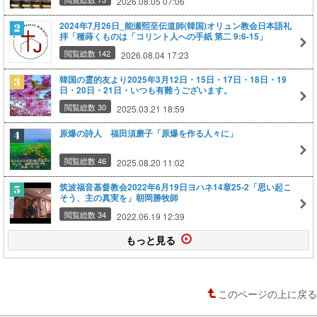
2026.08.05 07:06
2024年7月26日_能瀬熙至伝道師(韓国)オリュン教会日本語礼
拝「種蒔くものは「コリント人への手紙 第二 9:6-15」
閲覧総数 142
2026.08.04 17:23
韓国の霊的友より2025年3月12日・15日・17日・18日・19
日・20日・21日・いつも有難うございます。
閲覧総数 30
2025.03.21 18:59
原爆の詩人 福田須磨子「原爆を作る人々に」
閲覧総数 46
2025.08.20 11:02
筑波福音基督教会2022年6月19日ヨハネ14章25-2「思い起こ
そう、主の真実を」朝岡勝牧師
閲覧総数 34
2022.06.19 12:39
もっと見る
このページの上に戻る